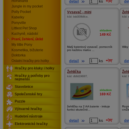
detail
ks
det
Horseland
Jungle in my pocket
Polly Pocket
Vysavač - mini
Źehl
kód:
bdd309b8ce
,
kód:
Kabelky
Ponyville
Littlest Pet Shop
skladem
Kuchyně, nádobí
149
Kč
Praní, žehlení, úklid
My little Pony
Malý bateriový vysavač, pomocník
Wiky 
Kosmetika, bižuterie
pro každou malou ...
Doktorka
detail
ks
det
Ostatní hračky pro holky
Hračky pro kluky i holky
Žehlička
Žehl
Hračky a potřeby pro
kód:
db8d1960f7
,
kód:
nejmenší
Stavebnice
skladem
169
Kč
Společenské hry
Puzzle
žehlička na 2 AA baterie - imituje
Rozm
Výtvarné hračky
funkci skutečné...
cmŽe
Hudební nástroje
detail
ks
det
Elektronické hračky