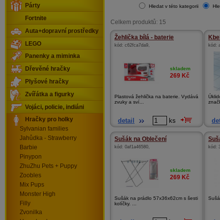
Párty
Hledat v této kategorii
Hle
Fortnite
Celkem produktů: 15
Auta+dopravní prostředky
Žehlička bílá - baterie
Kbel
LEGO
kód:
c62fca7da9
,
kód:
Panenky a miminka
skladem
Dřevěné hračky
269
Kč
Plyšové hračky
Zvířátka a figurky
Plastová žehlička na baterie. Vydává
Úkli
zvuky a sví...
značk
Vojáci, policie, indiáni
Hračky pro holky
detail
ks
det
Sylvanian families
Jahůdka - Strawberry
Sušák na Oblečení
Suš
kód:
0af1a46580
,
kód:
Barbie
Pinypon
ZhuZhu Pets + Puppy
skladem
Zoobles
269
Kč
Mix Pups
Monster High
Sušák na prádlo 57x36x62cm s šesti
Sušá
Filly
kolíčky. ...
Zvonilka