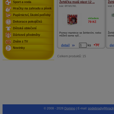
Sport a voda
Žehlička malá plast 12 ...
Žehl
kód:
6ff7df1760
,
kód:
Hračky na zahradu a písek
Papírnictví, školní potřeby
skladem
Dekorace pokojíčků
79
Kč
Dětské oblečení
Pomoz mamince se žehlením, nebo
Žehl
Dárkové předměty
můžeš sama vyž...
domác
Znáte z TV
detail
ks
det
Novinky
Celkem produktů: 15
© 2008 - 2026
Domino
| E-mail:
podebrady@hrack