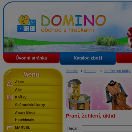
Domino - obchod s hračkami
Úvodní stránka
Katalog zboží
Menu
Domino
Katalog
Hračky pro holky
Akce
Albi
Knížky
Sběratelské karty
Angry Birds
Praní, žehlení, úklid
Hatchimals
MARVEL
Hledání: