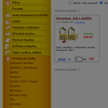
Párty
Hledat v této kategorii
Hle
Fortnite
Celkem produktů: 1
Auta+dopravní prostředky
Horseland - Stáj s doplňky
LEGO
kód:
8ea28ec06d
,
Horseland
Panenky a miminka
skladem
Dřevěné hračky
269
Kč
Plyšové hračky
Zvířátka a figurky
Stáj s doplňky z oblíbeného seriálu
Horseland. Bal...
Vojáci, policie, indiáni
Hračky pro holky
detail
ks
Sylvanian families
Jahůdka - Strawberry
Celkem produktů: 1
Barbie
Pinypon
ZhuZhu Pets + Puppy
Zoobles
Mix Pups
Monster High
Filly
Zvonilka