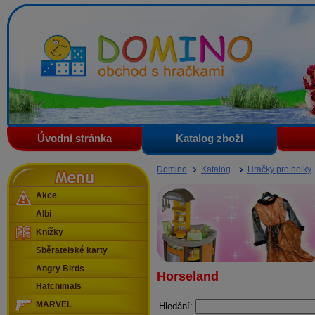
Domino - obchod s hračkami
Úvodní stránka
Katalog zboží
Menu
Domino
Katalog
Hračky pro holky
Akce
Albi
Knížky
Sběratelské karty
Angry Birds
Horseland
Hatchimals
MARVEL
Hledání: