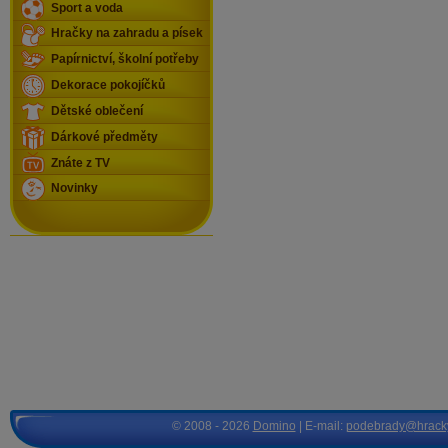
Sport a voda
Hračky na zahradu a písek
Papírnictví, školní potřeby
Dekorace pokojíčků
Dětské oblečení
Dárkové předměty
Znáte z TV
Novinky
© 2008 - 2026
Domino
| E-mail:
podebrady@hrack