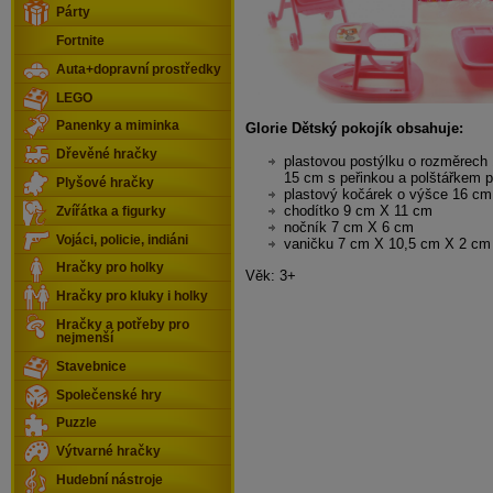
Párty
Fortnite
Auta+dopravní prostředky
LEGO
Panenky a miminka
Glorie Dětský pokojík obsahuje:
Dřevěné hračky
plastovou postýlku o rozměrech
15 cm s peřinkou a polštářkem 
Plyšové hračky
plastový kočárek o výšce 16 cm
chodítko 9 cm X 11 cm
Zvířátka a figurky
nočník 7 cm X 6 cm
Vojáci, policie, indiáni
vaničku 7 cm X 10,5 cm X 2 cm
Hračky pro holky
Věk: 3+
Hračky pro kluky i holky
Hračky a potřeby pro
nejmenší
Stavebnice
Společenské hry
Puzzle
Výtvarné hračky
Hudební nástroje