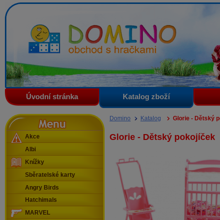
Domino - obchod s hračkami
Úvodní stránka
Katalog zboží
Menu
Domino
Katalog
Glorie - Dětský 
Glorie - Dětský pokojíček
Akce
Albi
Knížky
Sběratelské karty
Angry Birds
Hatchimals
MARVEL