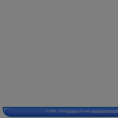
© 2008 - 2026
Domino
| E-mail:
podebrady@hrack