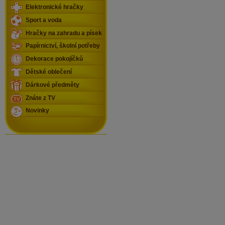
Elektronické hračky
Sport a voda
Hračky na zahradu a písek
Papírnictví, školní potřeby
Dekorace pokojíčků
Dětské oblečení
Dárkové předměty
Znáte z TV
Novinky