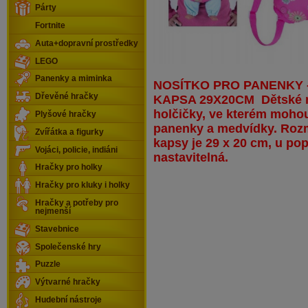
Párty
Fortnite
Auta+dopravní prostředky
LEGO
Panenky a miminka
NOSÍTKO PRO PANENKY 
Dřevěné hračky
KAPSA 29X20CM Dětské n
holčičky, ve kterém mohou
Plyšové hračky
panenky a medvídky. Rozm
Zvířátka a figurky
kapsy je 29 x 20 cm, u pop
Vojáci, policie, indiáni
nastavitelná.
Hračky pro holky
Hračky pro kluky i holky
Hračky a potřeby pro
nejmenší
Stavebnice
Společenské hry
Puzzle
Výtvarné hračky
Hudební nástroje