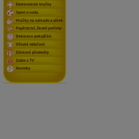
Elektronické hračky
Sport a voda
Hračky na zahradu a písek
Papírnictví, školní potřeby
Dekorace pokojíčků
Dětské oblečení
Dárkové předměty
Znáte z TV
Novinky