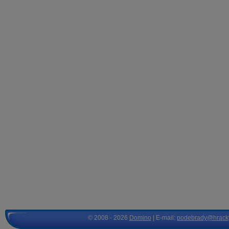
© 2008 - 2026
Domino
| E-mail:
podebrady@hrack