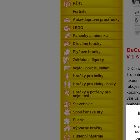
Párty
Fortnite
Auta+dopravní prostředky
LEGO
Panenky a miminka
Dřevěné hračky
DeCu
Plyšové hračky
v 1 
Zvířátka a figurky
Vojáci, policie, indiáni
DeCuev
1 s bat
Hračky pro holky
luxusní
Hračky pro kluky i holky
rukojet
kočárku
Hračky a potřeby pro
nejmenší
vše už 
přenosn
Stavebnice
panenk
Společenské hry
h
praktic
Puzzle
precizn
Sou
manipu
Výtvarné hračky
so
Hudební nástroje
Doplňk