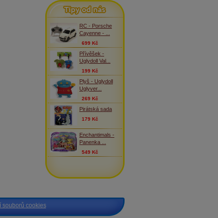
Tipy od nás
RC - Porsche
Cayenne - ...
699 Kč
Přívěšek -
Uglydoll Val...
199 Kč
Plyš - Uglydoll
Uglyver...
269 Kč
Pirátská sada
179 Kč
Enchantimals -
Panenka ...
549 Kč
 souborů cookies