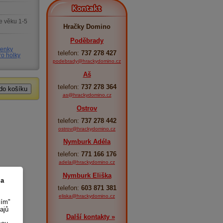
Kontakt
e věku 1-5
Hračky Domino
Poděbrady
nenky
telefon:
737 278 427
ro holky
podebrady@hrackydomino.cz
Aš
telefon:
737 278 364
as@hrackydomino.cz
Ostrov
telefon:
737 278 442
ostrov@hrackydomino.cz
Nymburk Adéla
telefon:
771 166 176
adela@hrackydomino.cz
Nymburk Eliška
 a
telefon:
603 871 381
eliska@hrackydomino.cz
sím"
ajů
Další kontakty »