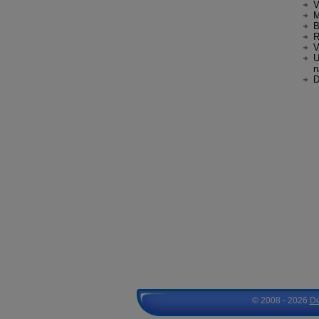
V
M
B
R
V
U
n
D
© 2008 - 2026
D