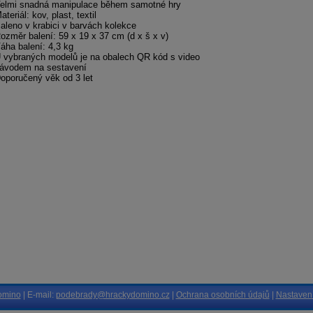
elmi snadná manipulace během samotné hry
ateriál: kov, plast, textil
aleno v krabici v barvách kolekce
ozměr balení: 59 x 19 x 37 cm (d x š x v)
áha balení: 4,3 kg
 vybraných modelů je na obalech QR kód s video
ávodem na sestavení
oporučený věk od 3 let
omino
| E-mail:
podebrady@hrackydomino.cz
|
Ochrana osobních údajů
|
Nastavení