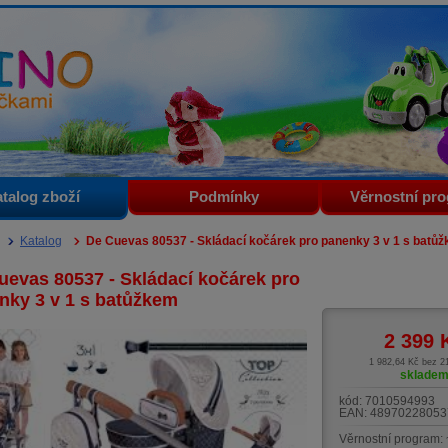
i
talog zboží
Podmínky
Věrnostní pr
Katalog
De Cuevas 80537 - Skládací kočárek pro panenky 3 v 1 s batů
uevas 80537 - Skládací kočárek pro
nky 3 v 1 s batůžkem
2 399
1 982,64 Kč bez 
sklade
kód:
7010594993
EAN:
48970228053
Věrnostní program: