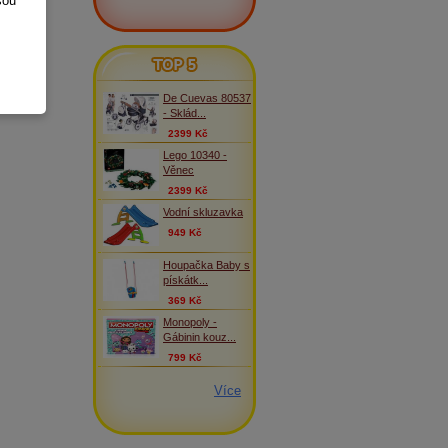
sou
TOP 5
De Cuevas 80537
- Sklád...
2399 Kč
Lego 10340 -
Věnec
2399 Kč
Vodní skluzavka
949 Kč
Houpačka Baby s
pískátk...
369 Kč
Monopoly -
Gábinin kouz...
799 Kč
Více