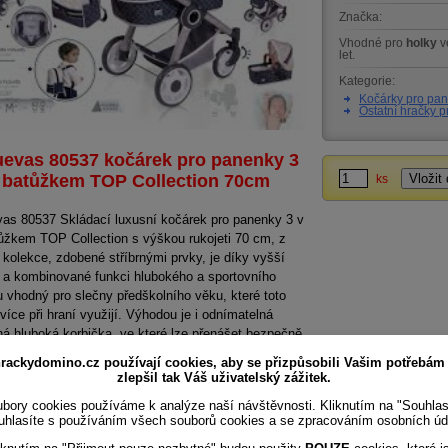
Značka:
Vhodné pro
holky
v
let.
Kategorie:
Kočárky pro pa
Ostatní hračky p
evas 80537 kočárek pro panenky 3
s batůžkem TOP Collection 70cm
ks
as 80537 Skládací luxusní kočárek pro panenky 3 v
ůžkem TOP Collection s výškou rukojeti 70 cm, z
 kolekce, zdobené stříbrnými prvky, je díky vyšší
i a kombinované funkci hlubokého a sportovního
 vhodný pro slečny předškolního věku, které toto
více při hraní využijí. Výhodou je i odnímatelná
á hluboká korbička, ve které lze přenášet bezpečně
u. Po složení kočárek nezabírá mnoho místa a je
rackydomino.cz používají cookies, aby se přizpůsobili Vašim potřebám
ký i pro převoz autem. Nádherný španělský design,
zlepšil tak Váš uživatelský zážitek.
í zpracování. Skládací model, velmi snadná
bory cookies používáme k analýze naší návštěvnosti. Kliknutím na "Souhla
lace během samotné hry.
uhlasíte s používáním všech souborů cookies a se zpracováním osobních úd
y a vybavení kočárku 80537: