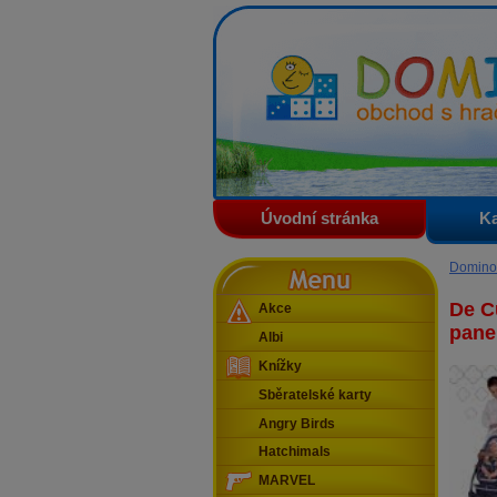
Domino - obchod s hračkam
Úvodní stránka
Ka
Menu
Domino
De C
Akce
pane
Albi
Knížky
Sběratelské karty
Angry Birds
Hatchimals
MARVEL