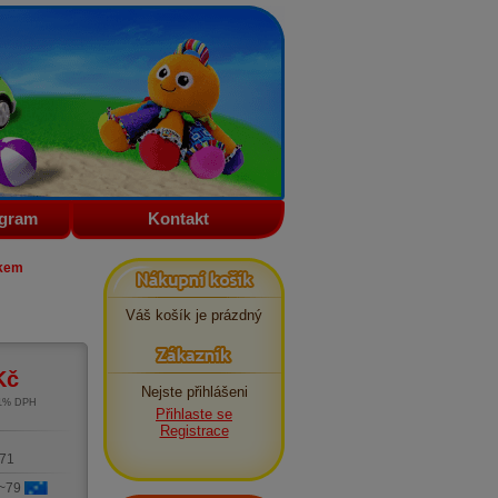
ogram
Kontakt
Nákupní košík
žkem
Váš košík je prázdný
Zákazník
Kč
Nejste přihlášeni
21% DPH
Přihlaste se
m
Registrace
71
 ~79