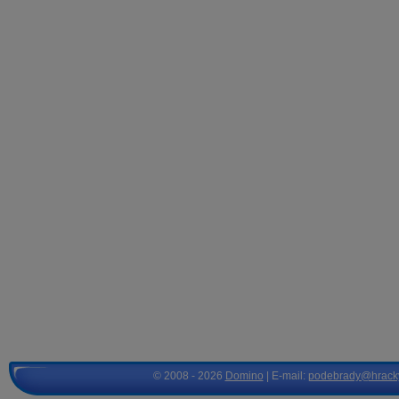
© 2008 - 2026
Domino
| E-mail:
podebrady@hrack