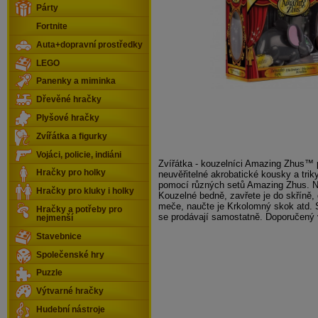
Párty
Fortnite
Auta+dopravní prostředky
LEGO
Panenky a miminka
Dřevěné hračky
Plyšové hračky
Zvířátka a figurky
Vojáci, policie, indiáni
Zvířátka - kouzelníci Amazing Zhus™ 
Hračky pro holky
neuvěřitelné akrobatické kousky a triky
pomocí různých setů Amazing Zhus. N
Hračky pro kluky i holky
Kouzelné bedně, zavřete je do skříně,
meče, naučte je Krkolomný skok atd.
Hračky a potřeby pro
se prodávají samostatně. Doporučený
nejmenší
Stavebnice
Společenské hry
Puzzle
Výtvarné hračky
Hudební nástroje