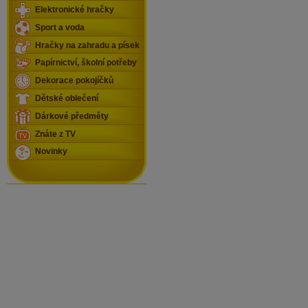
Elektronické hračky
Sport a voda
Hračky na zahradu a písek
Papírnictví, školní potřeby
Dekorace pokojíčků
Dětské oblečení
Dárkové předměty
Znáte z TV
Novinky