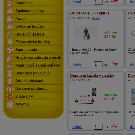
detail
ks
det
Stavebnice
Společenské hry
Bruder 60100 - Figurka ...
Dal
kód:
fdfa5d29de
,
Bruder
kód:
Puzzle
Výtvarné hračky
skladem
Hudební nástroje
349
Kč
Elektronické hračky
Bruder 60100 - Figurka požárník
Děts
Sport a voda
Figurka hasič ...
milov
Hračky na zahradu a písek
detail
ks
det
Papírnictví, školní potřeby
Dekorace pokojíčků
Dopravní kužele + značky
Dop
kód:
5bf522dcf6
,
kód:
Dětské oblečení
Dárkové předměty
skladem
Znáte z TV
69
Kč
Novinky
Dopravní kužel 5cm s 3 dopravními
Dopr
značkami 8cm. Po...
dopr
detail
ks
det