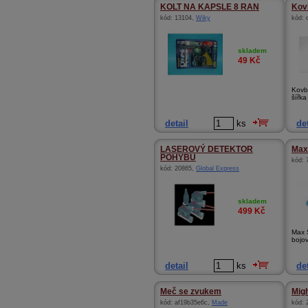
KOLT NA KAPSLE 8 RAN
Kov
kód:
13104
,
Wiky
kód:
skladem
49
Kč
Kovb
šířk
detail
ks
det
LASEROVÝ DETEKTOR
Max 
POHYBU
kód:
kód:
20865
,
Global Express
skladem
499
Kč
Max S
bojov
detail
ks
det
Meč se zvukem
Migh
kód:
af19b35e6c
,
Made
kód: