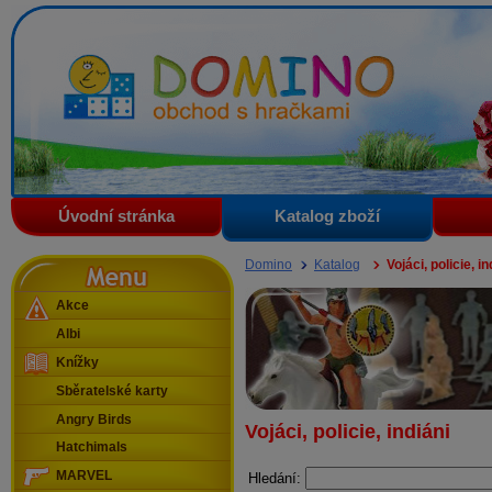
Domino - obchod s hračkami
Úvodní stránka
Katalog zboží
Menu
Domino
Katalog
Vojáci, policie, in
Akce
Albi
Knížky
Sběratelské karty
Angry Birds
Vojáci, policie, indiáni
Hatchimals
MARVEL
Hledání: