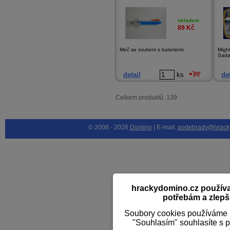
skladem
89
Kč
Meč se zvukem s bateriemi.
Might
Sada 
detail
ks
det
Celkem produktů: 139
© 2008 - 2026
Domino
| E-mail:
podebrady@hrack
hrackydomino.cz používaj
potřebám a zlepši
Soubory cookies používáme k
"Souhlasím" souhlasíte s 