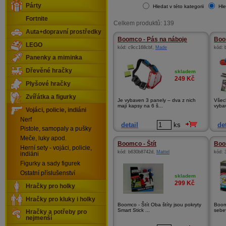
Párty
Hledat v této kategorii
Hle
Fortnite
Celkem produktů: 139
Auta+dopravní prostředky
Boomco - Pás na náboje
Boom
LEGO
kód:
c9cc168cbf
,
Made
kód:
Panenky a miminka
Dřevěné hračky
skladem
249
Kč
Plyšové hračky
Zvířátka a figurky
Je vybaven 3 panely – dva z nich
Všec
mají kapsy na 6 š...
vybav
Vojáci, policie, indiáni
Nerf
detail
ks
det
Pistole, samopaly a pušky
Meče, luky apod.
Boomco - Štít
Boo
Herní sety - vojáci, policie,
kód:
b630b8742d
,
Mattel
kód:
indiáni
Figurky a sady figurek
Ostatní příslušenství
skladem
299
Kč
Hračky pro holky
Hračky pro kluky i holky
Boomco - Štít Oba štíty jsou pokryty
Boom
Smart Stick ...
sebe
Hračky a potřeby pro
nejmenší