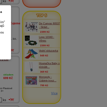
ks
 a
TOP 5
sím"
Doporučujeme
De Cuevas 80537
ajů
- Sklád...
skladem
399
Kč
sou
2399 Kč
Lego 10340 -
- Brnění, štít,
Věnec
2399 Kč
ks
Vodní skluzavka
949 Kč
 73 cm
Houpačka Baby s
pískátk...
369 Kč
skladem
Monopoly -
699
Kč
Gábinin kouz...
799 Kč
cm Plastové
. 3+
Více
ks