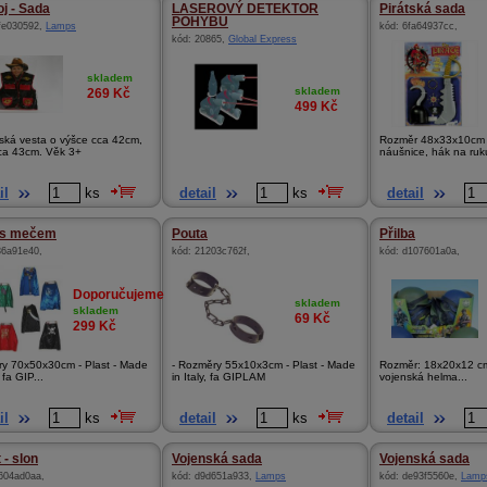
j - Sada
LASEROVÝ DETEKTOR
Pirátská sada
POHYBU
fe030592
,
Lamps
kód:
6fa64937cc
,
kód:
20865
,
Global Express
skladem
skladem
269
Kč
499
Kč
ská vesta o výšce cca 42cm,
Rozměr 48x33x10cm -
cca 43cm. Věk 3+
náušnice, hák na ruku
il
ks
detail
ks
detail
 s mečem
Pouta
Přilba
36a91e40
,
kód:
21203c762f
,
kód:
d107601a0a
,
Doporučujeme
skladem
skladem
69
Kč
299
Kč
y 70x50x30cm - Plast - Made
- Rozměry 55x10x3cm - Plast - Made
Rozměr: 18x20x12 cm
, fa GIP...
in Italy, fa GIPLAM
vojenská helma...
il
ks
detail
ks
detail
 - slon
Vojenská sada
Vojenská sada
604ad0aa
,
kód:
d9d651a933
,
Lamps
kód:
de93f5560e
,
Lamp