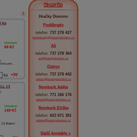
Kontakt
1
Hračky Domino
0 ks
Poděbrady
telefon:
737 278 427
podebrady@hrackydomino.cz
skladem
Aš
69
Kč
telefon:
737 278 364
as@hrackydomino.cz
s,
ena pro...
Ostrov
telefon:
737 278 442
ks
ostrov@hrackydomino.cz
BLL 13
Nymburk Adéla
l
telefon:
771 166 176
adela@hrackydomino.cz
skladem
Nymburk Eliška
149
Kč
telefon:
603 871 381
eliska@hrackydomino.cz
 13 Balení
Další kontakty »