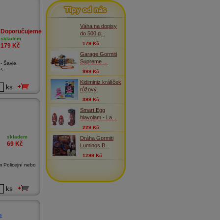
Tipy od nás
Váha na dopisy
Doporučujeme
do 500 g...
skladem
179 Kč
179
Kč
Garage Gormiti
Supreme ...
 Šavle,
,...
999 Kč
Kidiminiz králíček
ks
růžový
399 Kč
Smart Egg
hlavolam - La...
229 Kč
skladem
Dráha Gormiti
69
Kč
Luminos B...
1299 Kč
 Policejní nebo
ks
s