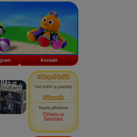
ogram
Kontakt
Nákupní košík
Váš košík je prázdný
Zákazník
Nejste přihlášeni
Přihlaste se
Registrace