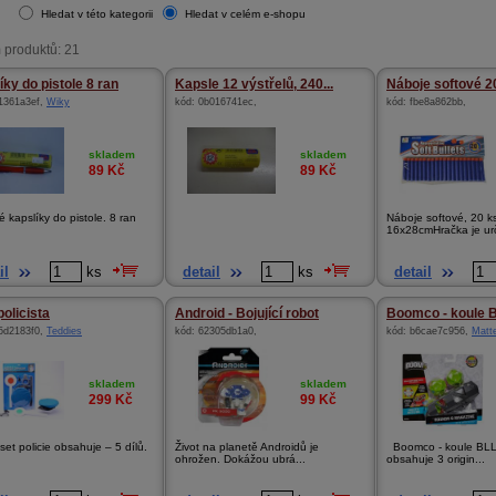
Hledat v této kategorii
Hledat v celém e-shopu
 produktů: 21
íky do pistole 8 ran
Kapsle 12 výstřelů, 240...
Náboje softové 2
1361a3ef
,
Wiky
kód:
0b016741ec
,
kód:
fbe8a862bb
,
skladem
skladem
89
Kč
89
Kč
é kapslíky do pistole. 8 ran
Náboje softové, 20 k
16x28cmHračka je urč
il
ks
detail
ks
detail
policista
Android - Bojující robot
Boomco - koule 
5d2183f0
,
Teddies
kód:
62305db1a0
,
kód:
b6cae7c956
,
Matte
skladem
skladem
299
Kč
99
Kč
et policie obsahuje – 5 dílů.
Život na planetě Androidů je
Boomco - koule BLL
ohrožen. Dokážou ubrá...
obsahuje 3 origin...