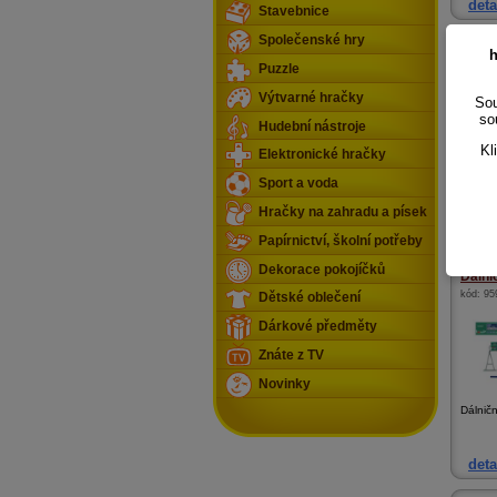
deta
Stavebnice
Společenské hry
Boomc
h
kód:
c9
Puzzle
Výtvarné hračky
Sou
so
Hudební nástroje
Kl
Elektronické hračky
Je vyb
Sport a voda
mají ka
Hračky na zahradu a písek
deta
Papírnictví, školní potřeby
Dekorace pokojíčků
Dálni
kód:
95
Dětské oblečení
Dárkové předměty
Znáte z TV
Novinky
Dálnič
deta