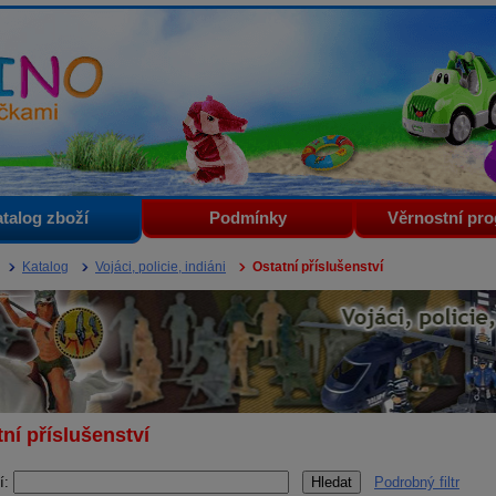
i
talog zboží
Podmínky
Věrnostní pr
Katalog
Vojáci, policie, indiáni
Ostatní příslušenství
ní příslušenství
í:
Podrobný filtr