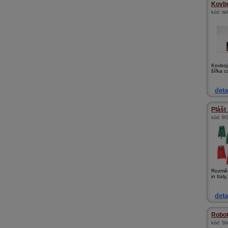
Kovbo
kód:
de
Kovboj
šířka 
deta
Plášt
kód:
6f
Rozměr
in Italy
deta
Robot
kód:
5b