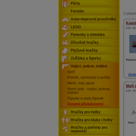
Párty
Fortnite
Celkem
Auta+dopravní prostředky
Kapsl
LEGO
kód:
a4
Panenky a miminka
Dřevěné hračky
Plyšové hračky
Zvířátka a figurky
Klasick
Vojáci, policie, indiáni
Nerf
deta
Pistole, samopaly a pušky
Meče, luky apod.
Malý 
Herní sety - vojáci, policie,
kód:
44
indiáni
Figurky a sady figurek
Ostatní příslušenství
Hračky pro holky
Hračky pro kluky i holky
Hrací s
Hračky a potřeby pro
nejmenší