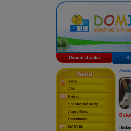
Domino - obchod s hračkam
Úvodní stránka
Ka
Menu
Domino
Akce
Albi
Knížky
Sběratelské karty
Angry Birds
Ostat
Hatchimals
MARVEL
Hledán