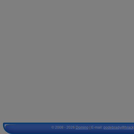
© 2008 - 2026
Domino
| E-mail:
podebrady@hrack