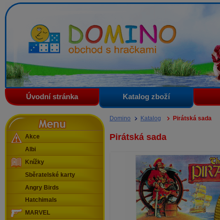
Domino - obchod s hračkami
Úvodní stránka
Katalog zboží
Menu
Domino
Katalog
Pirátská sada
Pirátská sada
Akce
Albi
Knížky
Sběratelské karty
Angry Birds
Hatchimals
MARVEL