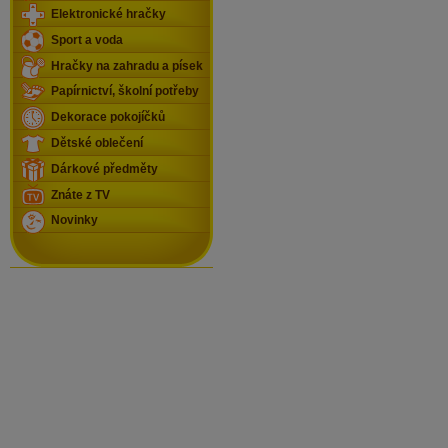
Elektronické hračky
Sport a voda
Hračky na zahradu a písek
Papírnictví, školní potřeby
Dekorace pokojíčků
Dětské oblečení
Dárkové předměty
Znáte z TV
Novinky