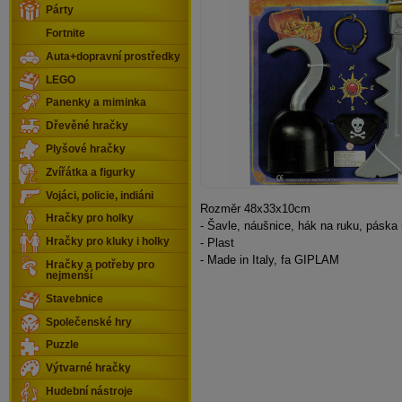
Párty
Fortnite
Auta+dopravní prostředky
LEGO
Panenky a miminka
Dřevěné hračky
Plyšové hračky
Zvířátka a figurky
Vojáci, policie, indiáni
Rozměr 48x33x10cm
Hračky pro holky
- Šavle, náušnice, hák na ruku, páska
- Plast
Hračky pro kluky i holky
- Made in Italy, fa GIPLAM
Hračky a potřeby pro
nejmenší
Stavebnice
Společenské hry
Puzzle
Výtvarné hračky
Hudební nástroje