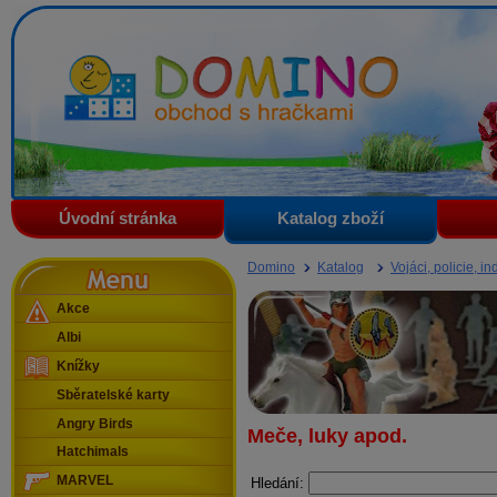
Domino - obchod s hračkami
Úvodní stránka
Katalog zboží
Menu
Domino
Katalog
Vojáci, policie, in
Akce
Albi
Knížky
Sběratelské karty
Angry Birds
Meče, luky apod.
Hatchimals
MARVEL
Hledání: