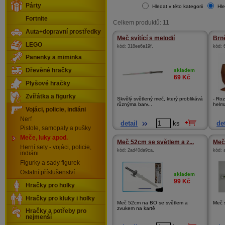
Párty
Hledat v této kategorii
Hle
Fortnite
Celkem produktů: 11
Auta+dopravní prostředky
Meč svítící s melodií
Brn
LEGO
kód:
318ee6a19f
,
kód:
Panenky a miminka
skladem
Dřevěné hračky
69
Kč
Plyšové hračky
Zvířátka a figurky
Skvělý světlený meč, který problikává
- Roz
různýma barv...
helma
Vojáci, policie, indiáni
Nerf
detail
ks
det
Pistole, samopaly a pušky
Meče, luky apod.
Meč 52cm se světlem a z...
Meč
Herní sety - vojáci, policie,
kód:
2ad40da9ca
,
kód:
indiáni
Figurky a sady figurek
Ostatní příslušenství
skladem
99
Kč
Hračky pro holky
Hračky pro kluky i holky
Meč 52cm na BO se světlem a
Meč 
zvukem na kartě
Hračky a potřeby pro
nejmenší