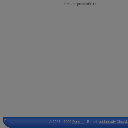
Celkem produktů: 11
© 2008 - 2026
Domino
| E-mail:
podebrady@hrack