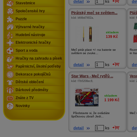
detail
ks
det
Stavebnice
Společenské hry
Pirátský meč se světlem...
Plá
kód:
b64bd7402a
,
kód:
Puzzle
Výtvarné hračky
skladem
Hudební nástroje
139
Kč
Elektronické hračky
Meč pirát plast +/- na baterie se
Rozm
Sport a voda
světlem se zvuke...
in Ita
Hračky na zahradu a písek
detail
ks
det
Papírnictví, školní potřeby
Dekorace pokojíčků
Star Wars - Meč rytířů ...
Ves
kód:
f7b5208ec8
,
kód:
Dětské oblečení
Dárkové předměty
skladem
Znáte z TV
1 199
Kč
Novinky
Představte si, že ovládáte
Meč 
špičkovou zbraň Jedi...
detail
ks
det