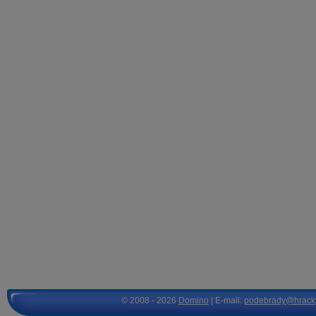
© 2008 - 2026
Domino
| E-mail:
podebrady@hrack