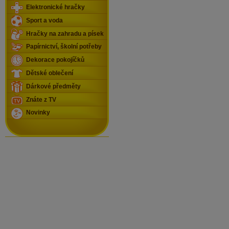
Elektronické hračky
Sport a voda
Hračky na zahradu a písek
Papírnictví, školní potřeby
Dekorace pokojíčků
Dětské oblečení
Dárkové předměty
Znáte z TV
Novinky