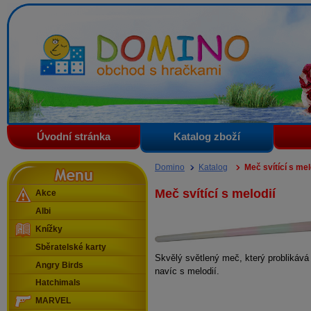
Domino - obchod s hračkami
Úvodní stránka
Katalog zboží
Menu
Domino
Katalog
Meč svítící s mel
Meč svítící s melodií
Akce
Albi
Knížky
Sběratelské karty
Skvělý světlený meč, který problikáv
Angry Birds
navíc s melodií.
Hatchimals
MARVEL