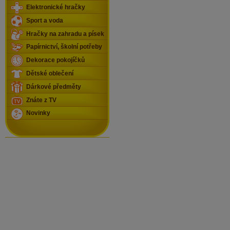
Elektronické hračky
Sport a voda
Hračky na zahradu a písek
Papírnictví, školní potřeby
Dekorace pokojíčků
Dětské oblečení
Dárkové předměty
Znáte z TV
Novinky