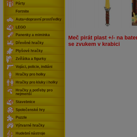
Párty
Fortnite
Auta+dopravní prostředky
LEGO
Panenky a miminka
Meč pirát plast +/- na bate
Dřevěné hračky
se zvukem v krabici
Plyšové hračky
Zvířátka a figurky
Vojáci, policie, indiáni
Hračky pro holky
Hračky pro kluky i holky
Hračky a potřeby pro
nejmenší
Stavebnice
Společenské hry
Puzzle
Výtvarné hračky
Hudební nástroje