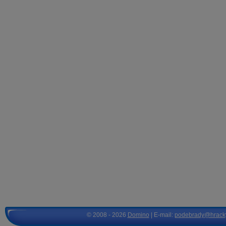
© 2008 - 2026
Domino
| E-mail:
podebrady@hrack