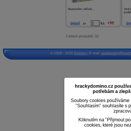
Nosorožec uličník...
Veď 
podl
detail
ks
det
Celkem produktů: 32
© 2008 - 2026
Domino
| E-mail:
podebrady@hrack
hrackydomino.cz používaj
potřebám a zlepši
Soubory cookies používáme k
"Souhlasím" souhlasíte s 
zpracov
Kliknutím na "Přijmout p
cookies, které jsou ne