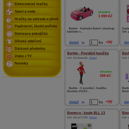
Elektronické hračky
Sport a voda
skladem
1 099
Kč
Hračky na zahradu a písek
Papírnictví, školní potřeby
Barbie - Kabriolet Balení obsahuje
Sada
kabriolet s...
Gril, 
Dekorace pokojíčků
Dětské oblečení
detail
ks
det
Dárkové předměty
Barbie - Povolání hasička
Barb
Znáte z TV
kód:
01e3aaea2b
,
Mattel
kód:
Novinky
skladem
399
Kč
Barbie - V povolání, hasička
Barbi
Novinka 2016V...
Novi
detail
ks
det
Boomco - koule BLL 13
Boo
kód:
b6cae7c956
,
Mattel
kód: