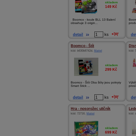
skladem
149
Kč
Boomco - koule BLL 13 Balení
Boom
obsahuje 3 origin...
prod
detail
ks
det
Boomco - Štít
Disn
kód:
b630b8742d
,
Mattel
kód:
skladem
299
Kč
Boomco - Štít Oba štíty jsou pokryty
Výběr
Smart Stick ...
prosí
detail
ks
det
Hra - nosorožec uličník
Ledo
kód:
72716
,
Mattel
kód:
skladem
699
Kč