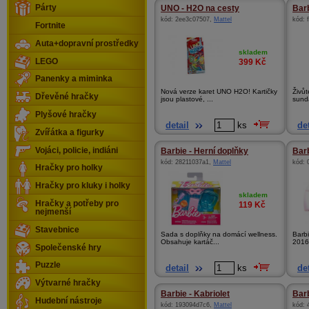
Párty
UNO - H2O na cesty
Barb
kód:
2ee3c07507
,
Mattel
kód:
Fortnite
Auta+dopravní prostředky
skladem
LEGO
399
Kč
Panenky a miminka
Nová verze karet UNO H2O! Kartičky
Živůt
Dřevěné hračky
jsou plastové, ...
sunda
Plyšové hračky
detail
ks
det
Zvířátka a figurky
Vojáci, policie, indiáni
Barbie - Herní doplňky
Barb
kód:
28211037a1
,
Mattel
kód:
Hračky pro holky
Hračky pro kluky i holky
skladem
Hračky a potřeby pro
119
Kč
nejmenší
Stavebnice
Sada s doplňky na domácí wellness.
Barb
Obsahuje kartáč...
2016D
Společenské hry
Puzzle
detail
ks
det
Výtvarné hračky
Barbie - Kabriolet
Barb
Hudební nástroje
kód:
193094d7c6
,
Mattel
kód: