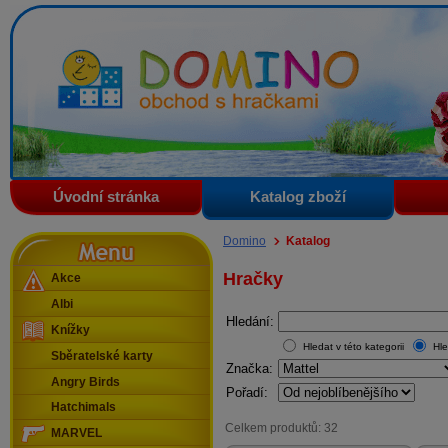
Domino - obchod s hračkami
Úvodní stránka
Katalog zboží
Menu
Domino
Katalog
Hračky
Akce
Albi
Hledání:
Knížky
Hledat v této kategorii
Hle
Sběratelské karty
Značka:
Angry Birds
Pořadí:
Hatchimals
Celkem produktů: 32
MARVEL