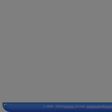
© 2008 - 2026
Domino
| E-mail:
podebrady@hrack