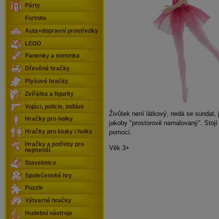
Párty
Fortnite
Auta+dopravní prostředky
LEGO
Panenky a miminka
Dřevěné hračky
Plyšové hračky
Zvířátka a figurky
Vojáci, policie, indiáni
Živůtek není látkový, nedá se sundat, 
Hračky pro holky
jakoby "prostorově namalovaný". Stojí a
pomocí.
Hračky pro kluky i holky
Hračky a potřeby pro
Věk 3+
nejmenší
Stavebnice
Společenské hry
Puzzle
Výtvarné hračky
Hudební nástroje