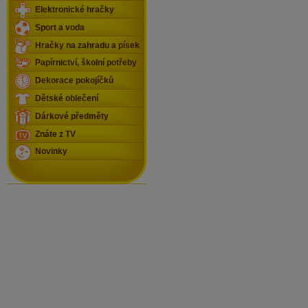
Elektronické hračky
Sport a voda
Hračky na zahradu a písek
Papírnictví, školní potřeby
Dekorace pokojíčků
Dětské oblečení
Dárkové předměty
Znáte z TV
Novinky