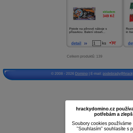
skladem
349
Kč
Pistole na pěnové náboje s
Rozm
přísavkou. Balení obsah...
in Ita
detail
ks
det
Celkem produktů: 139
© 2008 - 2026
Domino
| E-mail:
podebrady@hrack
hrackydomino.cz používaj
potřebám a zlepši
Soubory cookies používáme k
"Souhlasím" souhlasíte s 