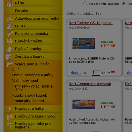
Párty
Hledat v této kategorii
Hle
Fortnite
Celkem produktů: 139
Auta+dopravní prostředky
Nerf Turbine CS-18 pistole
Nerf
LEGO
kód:
78706939e0
,
kód:
Panenky a miminka
Dřevěné hračky
skladem
1 799
Kč
Plyšové hračky
Zvířátka a figurky
S novou pistolí NERF Turbine CS-
NERF
18 se můžete těšit...
šipka
Vojáci, policie, indiáni
Nerf
detail
ks
det
Pistole, samopaly a pušky
Meče, luky apod.
Nerf-Accustrike Alphawk
Pir
Herní sety - vojáci, policie,
kód:
69ef4c882f
,
kód:
indiáni
Figurky a sady figurek
Ostatní příslušenství
skladem
1 199
Kč
Hračky pro holky
Hračky pro kluky i holky
Hasbro Nerf Accustrike Alphahawk
Rozm
B7784, výrobce Ha...
náušn
Hračky a potřeby pro
nejmenší