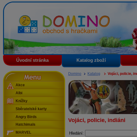
Domino - obchod s hračkami
Úvodní stránka
Katalog zboží
Menu
Domino
Katalog
Vojáci, policie, in
Akce
Albi
Knížky
Sběratelské karty
Angry Birds
Vojáci, policie, indiáni
Hatchimals
MARVEL
Hledání: