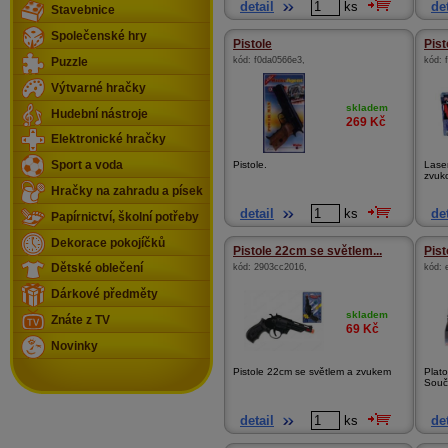
detail
ks
det
Stavebnice
Společenské hry
Pistole
Pist
kód:
f0da0566e3
,
kód:
Puzzle
Výtvarné hračky
skladem
Hudební nástroje
269
Kč
Elektronické hračky
Pistole.
Laser
Sport a voda
zvuko
Hračky na zahradu a písek
detail
ks
det
Papírnictví, školní potřeby
Dekorace pokojíčků
Pistole 22cm se světlem...
Pist
kód:
2903cc2016
,
kód:
Dětské oblečení
Dárkové předměty
skladem
Znáte z TV
69
Kč
Novinky
Pistole 22cm se světlem a zvukem
Plato
Součá
detail
ks
det