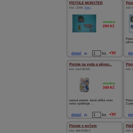
PISTOLE MONSTER
Pist
kód:
13099
,
Wiky
kód:
skladem
299
Kč
Pist
pěnov
detail
ks
det
Pistole na vodu a pěnov...
Pist
kód:
e3e139f3d8
,
kód:
skladem
349
Kč
astová pistole, která stříká vodu
Pist
nebo vystřeluje ...
Z pist
detail
ks
det
Pistole s terčem
Plá
kód:
d9dc9348c3
,
kód: