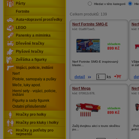
Párty
Hledat v této kategorii
Hle
Fortnite
Celkem produktů: 139
Auta+dopravní prostředky
Nerf Fortnite SMG-E
Nerf
LEGO
kód:
01a8971ee5
,
kód:
Panenky a miminka
Dřevěné hračky
skladem
899
Kč
Plyšové hračky
Zvířátka a figurky
Nerf Fortnite SMG-E inspirovaný
Vžijt
blaste...
si zá
Vojáci, policie, indiáni
Nerf
detail
ks
det
Pistole, samopaly a pušky
Meče, luky apod.
Nerf Mega
Ner
Herní sety - vojáci, policie,
kód:
070912c678
,
kód:
indiáni
Figurky a sady figurek
Ostatní příslušenství
skladem
899
Kč
Hračky pro holky
Hračky pro kluky i holky
Zažij dvojitou akci s touto skvělou
Pohn
pu...
jední.
Hračky a potřeby pro
nejmenší