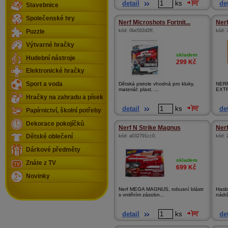
detail
ks
det
Stavebnice
Společenské hry
Nerf Microshots Fortnit...
Nerf
kód:
0be502d2ff
,
kód:
Puzzle
Výtvarné hračky
skladem
Hudební nástroje
299
Kč
Elektronické hračky
Dětská pistole vhodná pro kluky,
NER
Sport a voda
materiál: plast, ...
EXTR
Hračky na zahradu a písek
detail
ks
det
Papírnictví, školní potřeby
Dekorace pokojíčků
Nerf N Strike Magnus
Nerf
kód:
a032791cc0
,
kód:
Dětské oblečení
Dárkové předměty
skladem
Znáte z TV
699
Kč
Novinky
Nerf MEGA MAGNUS, robusní blástr
Hasbr
s vnitřním zásobn...
nádr
detail
ks
det