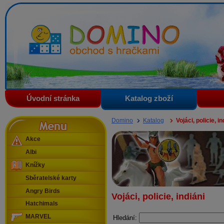
Domino - obchod s hračkami
Úvodní stránka
Katalog zboží
Menu
Domino
Katalog
Vojáci, policie, in
Akce
Albi
Knížky
Sběratelské karty
Angry Birds
Vojáci, policie, indiáni
Hatchimals
MARVEL
Hledání: