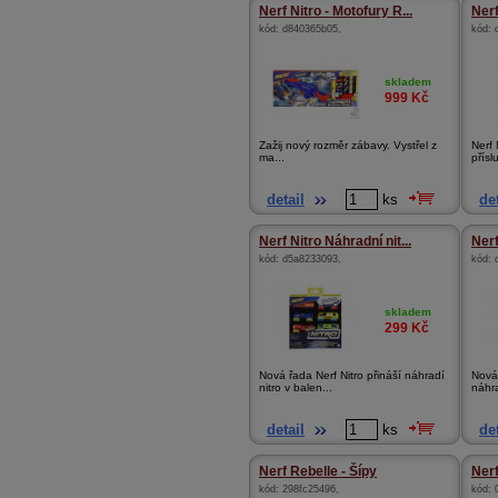
Nerf Nitro - Motofury R...
Nerf
kód:
d840365b05
,
kód:
skladem
999
Kč
Zažij nový rozměr zábavy. Vystřel z
Nerf 
ma...
přísl
detail
ks
det
Nerf Nitro Náhradní nit...
Nerf
kód:
d5a8233093
,
kód:
skladem
299
Kč
Nová řada Nerf Nitro přináší náhradí
Nová 
nitro v balen...
náhra
detail
ks
det
Nerf Rebelle - Šípy
Ner
kód:
298fc25496
,
kód: