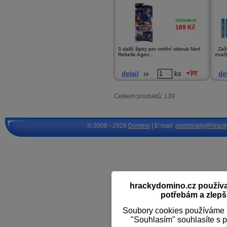
skladem
169
Kč
3 další šipky pro vnitřní oblouk Nerf
Zažij
Rebelle Agen...
značk
detail
ks
det
Celkem produktů: 139
© 2008 - 2026
Domino
| E-mail:
podebrady@hrack
hrackydomino.cz používaj
potřebám a zlepši
Soubory cookies používáme k
"Souhlasím" souhlasíte s 