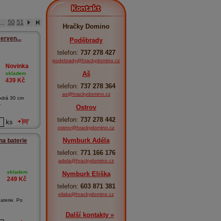
Kontakt
...
50
51
Hračky Domino
erven...
Poděbrady
telefon:
737 278 427
podebrady@hrackydomino.cz
Novinka
Aš
skladem
439
Kč
telefon:
737 278 364
as@hrackydomino.cz
odrá 30 cm
.
Ostrov
telefon:
737 278 442
ks
ostrov@hrackydomino.cz
Nymburk Adéla
na baterie
telefon:
771 166 176
adela@hrackydomino.cz
skladem
Nymburk Eliška
249
Kč
telefon:
603 871 381
eliska@hrackydomino.cz
aterie. Po
Další kontakty »