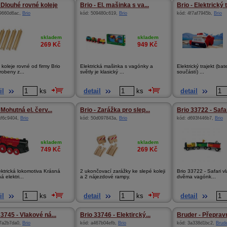
- Dlouhé rovné koleje
Brio - El. mašinka s va...
Brio - Elektrický 
9660d6ac
,
Brio
kód:
509480c619
,
Brio
kód:
4f7af7945b
,
Brio
skladem
skladem
269
Kč
949
Kč
koleje rovné od firmy Brio
Elektrická mašinka s vagónky a
Elektrický trajekt (ba
robeny z...
světly je klasický ...
součástí) ...
il
ks
detail
ks
detail
 Mohutná el. červ...
Brio - Zarážka pro slep...
Brio 33722 - Safa
af6c9404
,
Brio
kód:
50d097843a
,
Brio
kód:
d693f446b7
,
Brio
skladem
skladem
749
Kč
269
Kč
ektrická lokomotiva Krásná
2 ukončovací zarážky ke slepé koleji
Brio 33722 - Safari v
 elektri...
a 2 nájezdové rampy.
dvěma vagónk...
il
ks
detail
ks
detail
33745 - Vlakové ná...
Brio 33746 - Elektircký...
Bruder - Přepravn
7a2b7da0
,
Brio
kód:
a467b04efb
,
Brio
kód:
3a338d1bc2
,
Brud