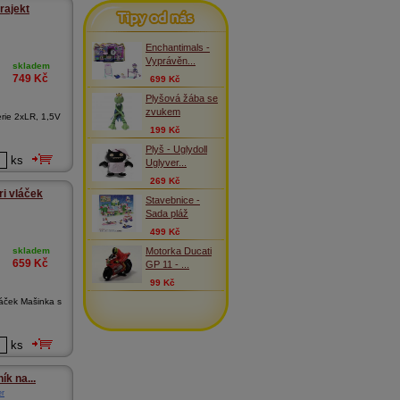
Tipy od nás
trajekt
Enchantimals -
Vyprávěn...
skladem
749
Kč
699 Kč
Plyšová žába se
zvukem
terie 2xLR, 1,5V
199 Kč
Plyš - Uglydoll
ks
Uglyver...
269 Kč
ri vláček
Stavebnice -
Sada pláž
499 Kč
Motorka Ducati
skladem
659
Kč
GP 11 - ...
99 Kč
láček Mašinka s
ks
ík na...
er