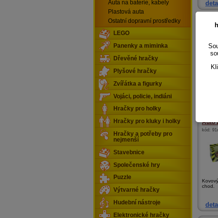
Auta na baterie, kabely
deta
Plastová auta
Ostatní dopravní prostředky
Auto 
h
kód:
20
LEGO
Sou
Panenky a miminka
so
Dřevěné hračky
Kl
Plyšové hračky
Krásný
Zvířátka a figurky
koní v 
Vojáci, policie, indiáni
deta
Hračky pro holky
Hračky pro kluky i holky
Auto 
kód:
91
Hračky a potřeby pro
nejmenší
Stavebnice
Společenské hry
Puzzle
Kovový
chod.
Výtvarné hračky
Hudební nástroje
deta
Elektronické hračky