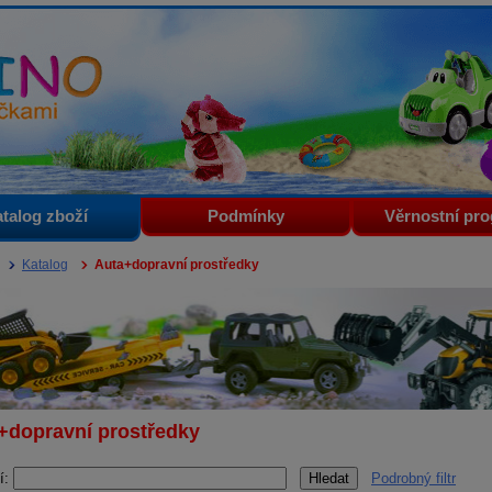
i
talog zboží
Podmínky
Věrnostní pr
Katalog
Auta+dopravní prostředky
+dopravní prostředky
í:
Podrobný filtr