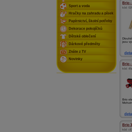
Brio 
Sport a voda
kód:
02
Hračky na zahradu a písek
Papírnictví, školní potřeby
Dekorace pokojíčků
Dětské oblečení
Dlouhé 
jsou vy
Dárkové předměty
Znáte z TV
deta
Novinky
Brio -
kód:
4f
Brio el
Mohutná
deta
Brio 
kód:
c6