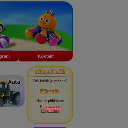
ogram
Kontakt
Nákupní košík
Váš košík je prázdný
Zákazník
Nejste přihlášeni
Přihlaste se
Registrace