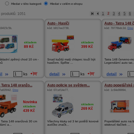
Hledat v této kategorii
Hledat v celém e-shopu
 produktů: 1051
1
2
3
4
5
6
Auto - Hasiči
Auto - Tatra 148 č
19415c5b
,
kód:
b917ee2739
,
kód:
79776bdc2d
,
Dino
skladem
skladem
89
Kč
399
Kč
ákladní zpětný chod 10 cm -
Snad každý malý chlapec touží být
Tatra 148 červeno-m
hů
hasičem. Splňte ...
Legendární auto tat..
il
ks
detail
ks
detail
 Tatra 148 oranžo...
Auto policie se světlem...
Auto popelářské 
7a635f42
,
Dino
kód:
07cef14e77
,
kód:
1c64e99994
,
Novinka
skladem
skladem
269
Kč
439
Kč
 Tatra 148 oranžová 30 cm
Všechny kluky od 3 let potěší kovové
Popelářské auto na b
ární a...
autíčko značk...
stisknutí tlačítek ...