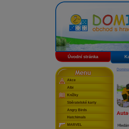
Domino - obchod s hračkam
Úvodní stránka
Ka
Menu
Domino
Akce
Albi
Knížky
Sběratelské karty
Angry Birds
Auta
Hatchimals
MARVEL
Hledán