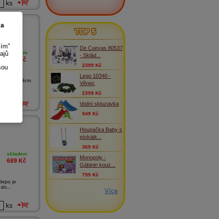
ks
ladní ...
 a
TOP 5
sím"
De Cuevas 80537
ajů
skladem
- Sklád...
129
Kč
2399 Kč
sou
Lego 10340 -
ní plast 29cm
Věnec
u
2399 Kč
Vodní skluzavka
ks
949 Kč
Houpačka Baby s
pískátk...
369 Kč
skladem
Monopoly -
689
Kč
Gábinin kouz...
799 Kč
depo je
do...
Více
ks