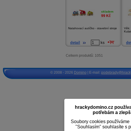
skladem
99
Kč
Natahovací autíčko - stavební stroje
Věk: 
Kulat
detail
ks
det
Celkem produktů: 1051
© 2008 - 2026
Domino
| E-mail:
podebrady@hrack
hrackydomino.cz používaj
potřebám a zlepši
Soubory cookies používáme k
"Souhlasím" souhlasíte s 