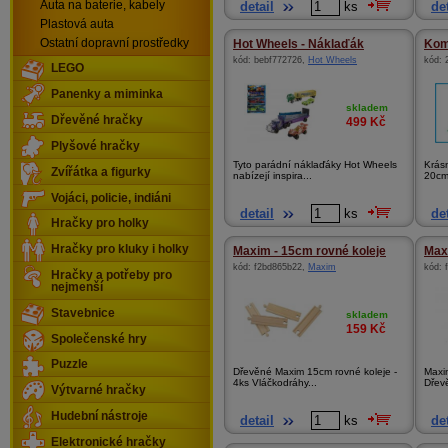
Auta na baterie, kabely
detail
ks
det
Plastová auta
Ostatní dopravní prostředky
Hot Wheels - Náklaďák
Kom
kód:
bebf772726
,
Hot Wheels
kód:
LEGO
Panenky a miminka
skladem
Dřevěné hračky
499
Kč
Plyšové hračky
Tyto parádní náklaďáky Hot Wheels
Krás
Zvířátka a figurky
nabízejí inspira...
20cm 
Vojáci, policie, indiáni
detail
ks
det
Hračky pro holky
Hračky pro kluky i holky
Maxim - 15cm rovné koleje
Maxi
kód:
f2bd865b22
,
Maxim
kód:
Hračky a potřeby pro
nejmenší
Stavebnice
skladem
159
Kč
Společenské hry
Puzzle
Dřevěné Maxim 15cm rovné koleje -
Maxi
4ks Vláčkodráhy...
Dřev
Výtvarné hračky
Hudební nástroje
detail
ks
det
Elektronické hračky