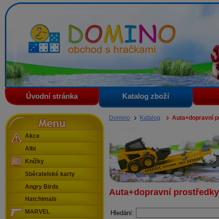
Domino - obchod s hračkami
Úvodní stránka
Katalog zboží
Menu
Domino
Katalog
Auta+dopravní p
Akce
Albi
Knížky
Sběratelské karty
Angry Birds
Auta+dopravní prostředky
Hatchimals
MARVEL
Hledání: