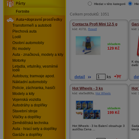
Párty
Hledat v této kategorii
Hle
Fortnite
Celkem produktů: 1051
Auta+dopravní prostředky
Contacta Profi Mini 12,5 g
Gar
Transformeři a autoboti
kód:
41711
,
Rewell
kód:
Plechová auta
Lodě
Osobní automobily
skladem
129
Kč
Rc modely
Auta - značková, modely a kity
Motorky
K dis
další
Letadla, vrtulníky, vesmírné
lodě
Autobusy, tramvaje apod.
detail
ks
det
Nákladní automobily
Policie, záchranka, hasiči
Hot Wheels - 3 ks
Hot 
Modely a kity
kód:
ebe5ed60fa
,
Hot Wheels
kód:
Vojenská vozidla
Autodráhy a doplňky
skladem
Stavební stroje
199
Kč
Vláčky a doplňky
Zemědělská technika
Hot Wheels - 3 ks Balení obsahuje 3
Sada 
Auta - hrací sety a doplňky
autíčka.Cena ...
který
Garáže a doplňky