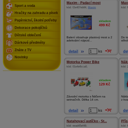
Maxim - Padací most
Maxi
Sport a voda
kód:
f2e407eb84
,
Maxim
kód:
Hračky na zahradu a písek
Papírnictví, školní potřeby
skladem
499
Kč
Dekorace pokojíčků
Dětské oblečení
Balení obsahuje plastový most a 2
Do to
adekvátní nájezd...
střed
Dárkové předměty
Znáte z TV
detail
ks
det
Novinky
Motorka Power Bike
Nák
kód:
01e4e6cca0
,
kód:
skladem
129
Kč
Závodní motorka s řidičem na
Nákl
setrvačník. Délka 14 cm.
z kva
detail
ks
det
Natahovací autíčko - St...
Přís
kód:
eead45ef49
,
kód: