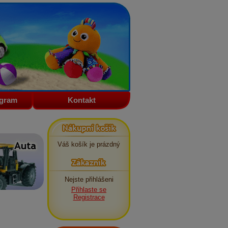
ogram
Kontakt
Nákupní košík
Váš košík je prázdný
Zákazník
Nejste přihlášeni
Přihlaste se
Registrace