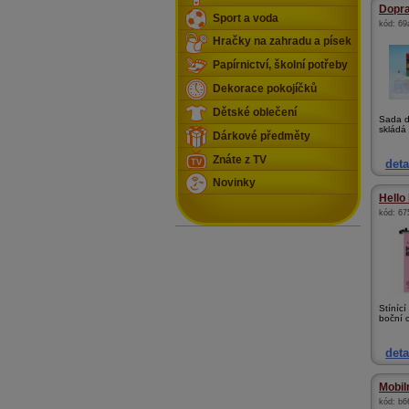
Dopra
Sport a voda
kód:
69
Hračky na zahradu a písek
Papírnictví, školní potřeby
Dekorace pokojíčků
Dětské oblečení
Sada d
skládá 
Dárkové předměty
Znáte z TV
deta
Novinky
Hello 
kód:
67
Stínící
boční o
deta
Mobiln
kód:
b6