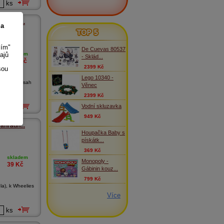
ks
ravní ...
 a
TOP 5
er
sím"
De Cuevas 80537
ajů
skladem
- Sklád...
469
Kč
2399 Kč
sou
Lego 10340 -
zábrany Obsah
Věnec
2399 Kč
Vodní skluzavka
ks
949 Kč
áhradn...
Houpačka Baby s
pískátk...
369 Kč
skladem
Monopoly -
39
Kč
Gábinin kouz...
799 Kč
la), k Wheelies
Více
ks