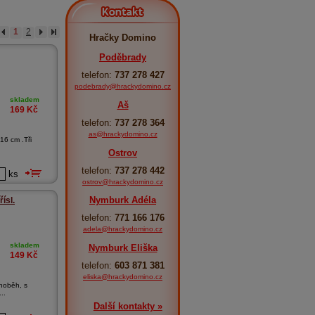
Kontakt
1
2
Hračky Domino
Poděbrady
telefon:
737 278 427
podebrady@hrackydomino.cz
skladem
Aš
169
Kč
telefon:
737 278 364
as@hrackydomino.cz
16 cm .Tři
Ostrov
telefon:
737 278 442
ks
ostrov@hrackydomino.cz
Nymburk Adéla
ísl.
telefon:
771 166 176
adela@hrackydomino.cz
skladem
Nymburk Eliška
149
Kč
telefon:
603 871 381
eliska@hrackydomino.cz
noběh, s
..
Další kontakty »