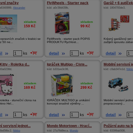
vní značky
FlyWheels - Starter pack
Garáž + 6 autíček
a6340999
,
Alexander
kód:
a0c58d439b
,
kód:
1804793de3
,
skladem
skladem
159
Kč
99
Kč
opravních značek v krabici se
FlyWheels - starter pack POPIS
Krásný garážový set 
z 50 ne...
PRODUKTU Rychlost...
zažiješ spoustu zába
il
ks
detail
ks
detail
Kitty - Roletka d...
Igráček Multigo - Ciste...
Mobilní servisní j
50a0238d
,
kód:
b331ee3c06
,
kód:
c8ab347e1d
,
Nikk
skladem
skladem
169
Kč
299
Kč
 roletka - sluneční clona na
IGRÁČEK MULTIGO je unikátní
Mobilní servisní jedno
kno Hel...
koncept snadné výměny ...
propracovaný...
il
ks
detail
ks
detail
í servisní jednot...
Mondo Motortown - Hrací...
Požární auto na b
6bd58bc2
,
Nikko
kód:
27a76d9eca
,
Mondo
kód:
63399ab508
,