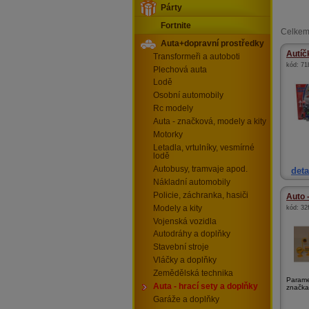
Párty
Fortnite
Celkem
Auta+dopravní prostředky
Autíč
Transformeři a autoboti
kód:
71
Plechová auta
Lodě
Osobní automobily
Rc modely
Auta - značková, modely a kity
Motorky
Letadla, vrtulníky, vesmírné
lodě
Autobusy, tramvaje apod.
deta
Nákladní automobily
Policie, záchranka, hasiči
Auto 
Modely a kity
kód:
32
Vojenská vozidla
Autodráhy a doplňky
Stavební stroje
Vláčky a doplňky
Zemědělská technika
Parame
Auta - hrací sety a doplňky
značkam
Garáže a doplňky