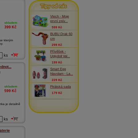
Tipy od nás
Vtech - Moje
první zpív...
skladem
399
Kč
599 Kč
BUBU Drak 60
cm
se kterým
vy.
299 Kč
Přívěšek -
ks
Uglydoll Val...
199 Kč
ednot...
Smart Egg
o
hlavolam - La...
229 Kč
Pirátská sada
skladem
599
Kč
179 Kč
tka je detailně
ks
aterie