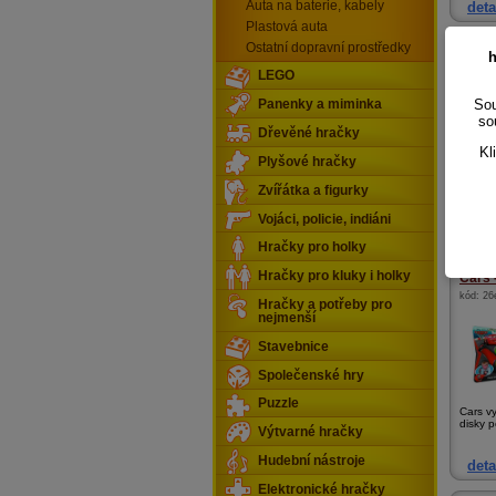
Auta na baterie, kabely
deta
Plastová auta
Ostatní dopravní prostředky
Auto 
h
kód:
4e
LEGO
Sou
Panenky a miminka
so
Dřevěné hračky
Kl
Plyšové hračky
Sestav 
Zvířátka a figurky
k dispoz
Vojáci, policie, indiáni
deta
Hračky pro holky
Hračky pro kluky i holky
Cars 
kód:
26
Hračky a potřeby pro
nejmenší
Stavebnice
Společenské hry
Puzzle
Cars vy
disky p
Výtvarné hračky
Hudební nástroje
deta
Elektronické hračky