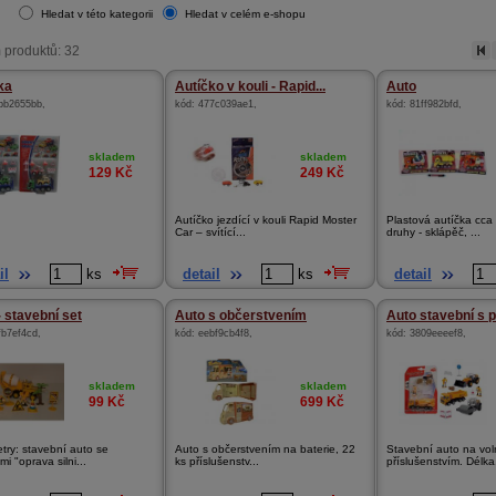
Hledat v této kategorii
Hledat v celém e-shopu
 produktů: 32
ka
Autíčko v kouli - Rapid...
Auto
bb2655bb
,
kód:
477c039ae1
,
kód:
81ff982bfd
,
skladem
skladem
129
Kč
249
Kč
Autíčko jezdící v kouli Rapid Moster
Plastová autíčka cca 
Car – svítící...
druhy - sklápěč, ...
il
ks
detail
ks
detail
- stavební set
Auto s občerstvením
Auto stavební s př
fb7ef4cd
,
kód:
eebf9cb4f8
,
kód:
3809eeeef8
,
skladem
skladem
99
Kč
699
Kč
try: stavební auto se
Auto s občerstvením na baterie, 22
Stavební auto na vol
i "oprava silni...
ks příslušenstv...
příslušenstvím. Délka.