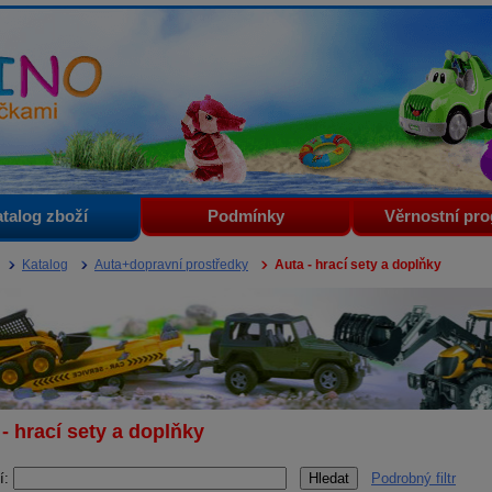
i
talog zboží
Podmínky
Věrnostní pr
Katalog
Auta+dopravní prostředky
Auta - hrací sety a doplňky
- hrací sety a doplňky
í:
Podrobný filtr