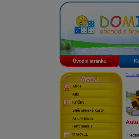
Domino - obchod s hračkam
Úvodní stránka
Ka
Menu
Domino
Akce
Albi
Knížky
Sběratelské karty
Angry Birds
Auta 
Hatchimals
MARVEL
Hledán