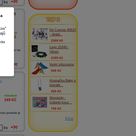
ks
 a zvukem
 a
TOP 5
sím"
De Cuevas 80537
ajů
skladem
- Sklád...
229
Kč
2399 Kč
sou
Lego 10340 -
3x9 cmAuto na
Věnec
2399 Kč
Vodní skluzavka
ks
949 Kč
Houpačka Baby s
ys
pískátk...
369 Kč
skladem
Monopoly -
169
Kč
Gábinin kouz...
799 Kč
ento produkt je
Více
ks