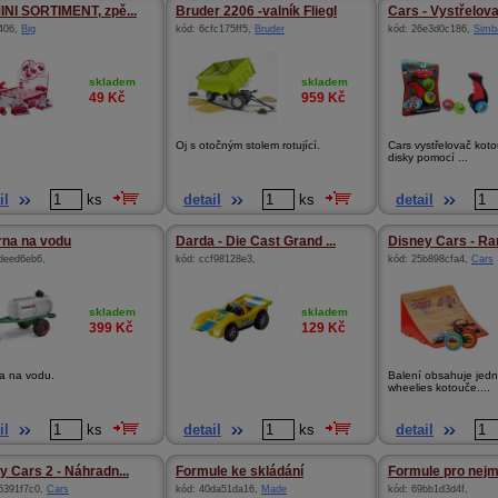
INI SORTIMENT, zpě...
Bruder 2206 -valník Fliegl
Cars - Vystřelov
406
,
Big
kód:
6cfc175ff5
,
Bruder
kód:
26e3d0c186
,
Simb
skladem
skladem
49
Kč
959
Kč
Oj s otočným stolem rotující.
Cars vystřelovač koto
disky pomocí ...
il
ks
detail
ks
detail
rna na vodu
Darda - Die Cast Grand ...
Disney Cars - Ram
deed6eb6
,
kód:
ccf98128e3
,
kód:
25b898cfa4
,
Cars
skladem
skladem
399
Kč
129
Kč
na na vodu.
Balení obsahuje jedn
wheelies kotouče....
il
ks
detail
ks
detail
y Cars 2 - Náhradn...
Formule ke skládání
Formule pro nej
5391f7c0
,
Cars
kód:
40da51da16
,
Made
kód:
69bb1d3d4f
,