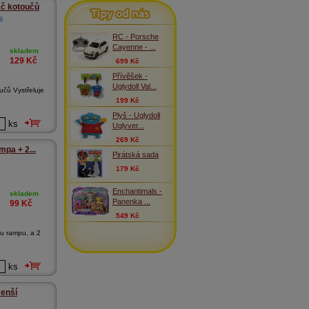
Tipy od nás
ač kotoučů
a
RC - Porsche
Cayenne - ...
skladem
129
Kč
699 Kč
Přívěšek -
Uglydoll Val...
učů Vystřeluje
199 Kč
Plyš - Uglydoll
ks
Uglyver...
269 Kč
pa + 2...
Pirátská sada
179 Kč
Enchantimals -
skladem
Panenka ...
99
Kč
549 Kč
u rampu, a 2
ks
menší