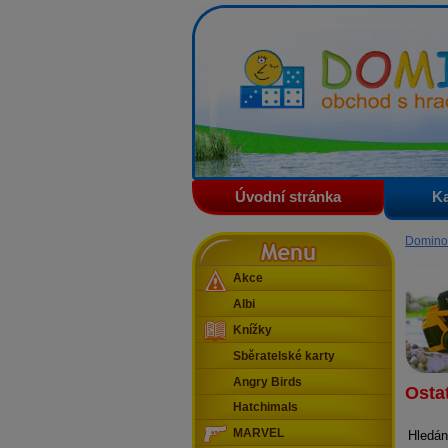
Domino - obchod s hračkam
Úvodní stránka
Ka
Menu
Domino
Akce
Albi
Knížky
Sběratelské karty
Angry Birds
Osta
Hatchimals
MARVEL
Hledán