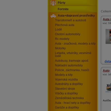
Párty
Fortnite
Celkem
Auta+dopravní prostředky
Auta 
Transformeři a autoboti
kód:
53
Plechová auta
Lodě
Osobní automobily
Rc modely
Auta - značková, modely a kity
Motorky
Letadla, vrtulníky, vesmírné
lodě
Autobusy, tramvaje apod.
deta
Nákladní automobily
Policie, záchranka, hasiči
Auto
Modely a kity
kód:
3d
Vojenská vozidla
Autodráhy a doplňky
Stavební stroje
Vláčky a doplňky
Zemědělská technika
Autíčk
Auta - hrací sety a doplňky
Garáže a doplňky