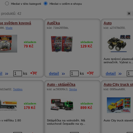
Hledat v této kategorii
Hledat v celém e-shopu
 produktů: 42
se světlem kovová
Autíčka
Auto
986
,
Made
kód:
71bb2655bb
,
kód:
a27478d350
,
skladem
skladem
79
Kč
129
Kč
Auto terénní plastov
setrvačník. Vybrat s..
il
ks
detail
ks
detail
Auto - sklápěčka
Auto City truck s
5d13ab52
,
Teddies
kód:
ac5930f9c3
,
Simba
kód:
0095ea4d69
,
skladem
skladem
179
Kč
899
Kč
o v měřítku 1:80
Sklápěčka na volnoběh. Má
Auto City truck stave
vzduchové čerpadlo na vy...