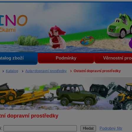
i
talog zboží
Podmínky
Věrnostní pr
Katalog
Auta+dopravní prostředky
Ostatní dopravní prostředky
tní dopravní prostředky
í:
Podrobný filtr