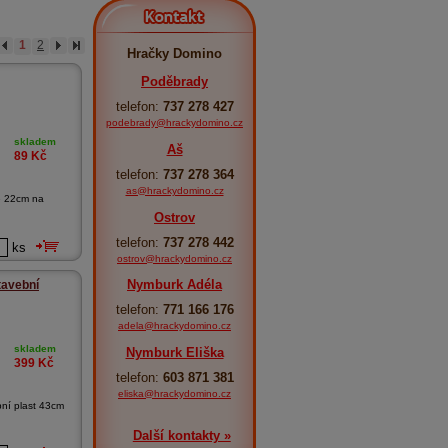
Kontakt
1
2
Hračky Domino
Poděbrady
telefon:
737 278 427
podebrady@hrackydomino.cz
skladem
Aš
89
Kč
telefon:
737 278 364
as@hrackydomino.cz
é 22cm na
.
Ostrov
telefon:
737 278 442
ks
ostrov@hrackydomino.cz
Nymburk Adéla
tavební
telefon:
771 166 176
adela@hrackydomino.cz
skladem
Nymburk Eliška
399
Kč
telefon:
603 871 381
eliska@hrackydomino.cz
bní plast 43cm
Další kontakty »