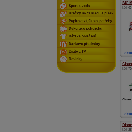
BIG M
Sport a voda
kód:
65
Hračky na zahradu a písek
Papírnictví, školní potřeby
Dekorace pokojíčků
Dětské oblečení
Dárkové předměty
Znáte z TV
deta
Novinky
Ciste
kód:
75
Cister
deta
Disne
kód:
28