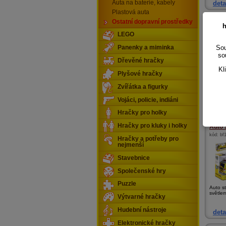
Auta na baterie, kabely
deta
Plastová auta
Ostatní dopravní prostředky
Auto 
h
kód:
e3
LEGO
Sou
Panenky a miminka
so
Dřevěné hračky
Kl
Plyšové hračky
Sada 2
Zvířátka a figurky
Vojáci, policie, indiáni
deta
Hračky pro holky
Hračky pro kluky i holky
Auto 
kód:
bf
Hračky a potřeby pro
nejmenší
Stavebnice
Společenské hry
Puzzle
Auto s
světlem
Výtvarné hračky
Hudební nástroje
deta
Elektronické hračky