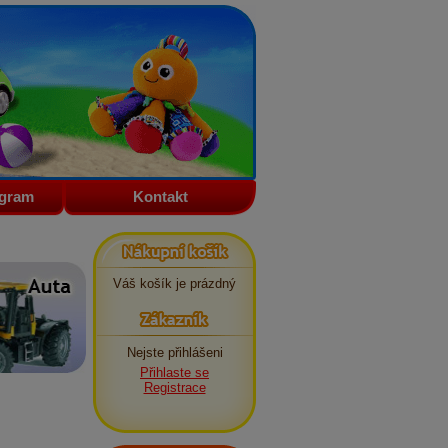
ogram
Kontakt
Nákupní košík
Váš košík je prázdný
Zákazník
Nejste přihlášeni
Přihlaste se
Registrace