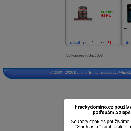
skladem
49
Kč
Auto
detail
ks
det
Celkem produktů: 1053
© 2008 - 2026
Domino
| E-mail:
podebrady@hrack
hrackydomino.cz používaj
potřebám a zlepši
Soubory cookies používáme k
"Souhlasím" souhlasíte s 