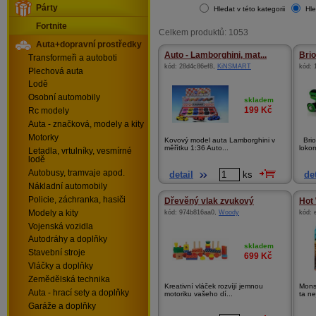
Párty
Hledat v této kategorii
Hle
Fortnite
Celkem produktů: 1053
Auta+dopravní prostředky
Auto - Lamborghini, mat...
Brio
Transformeři a autoboti
kód:
28d4c86ef8
,
KiNSMART
kód:
Plechová auta
Lodě
Osobní automobily
skladem
199
Kč
Rc modely
Auta - značková, modely a kity
Motorky
Kovový model auta Lamborghini v
Brio
měřítku 1:36 Auto...
lokom
Letadla, vrtulníky, vesmírné
lodě
Autobusy, tramvaje apod.
detail
ks
det
Nákladní automobily
Policie, záchranka, hasiči
Dřevěný vlak zvukový
Hot
Modely a kity
kód:
974b816aa0
,
Woody
kód:
Vojenská vozidla
Autodráhy a doplňky
skladem
Stavební stroje
699
Kč
Vláčky a doplňky
Zemědělská technika
Kreativní vláček rozvíjí jemnou
Mons
Auta - hrací sety a doplňky
motoriku vašeho dí...
ta ne
Garáže a doplňky