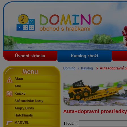
Domino - obchod s hračkami
Úvodní stránka
Katalog zboží
Menu
Domino
Katalog
Auta+dopravní p
Akce
Albi
Knížky
Sběratelské karty
Angry Birds
Auta+dopravní prostředky
Hatchimals
MARVEL
Hledání: