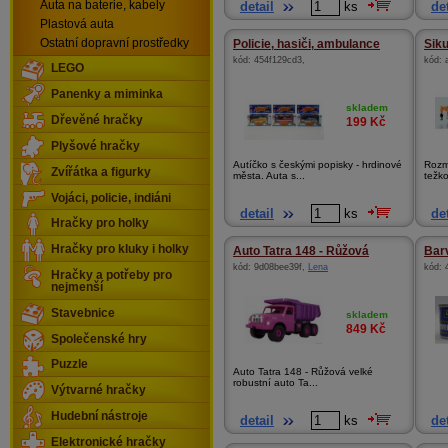
Auta na baterie, kabely
detail
ks
det
Plastová auta
Ostatní dopravní prostředky
Policie, hasiči, ambulance
Siku
kód:
454f129cd3
,
kód:
LEGO
Panenky a miminka
skladem
Dřevěné hračky
199
Kč
Plyšové hračky
Autíčko s českými popisky - hrdinové
Rozm
Zvířátka a figurky
města. Auta s...
težk
Vojáci, policie, indiáni
detail
ks
det
Hračky pro holky
Hračky pro kluky i holky
Auto Tatra 148 - Růžová
Barv
kód:
9d08bee39f
,
Lena
kód:
Hračky a potřeby pro
nejmenší
Stavebnice
skladem
849
Kč
Společenské hry
Puzzle
Auto Tatra 148 - Růžová velké
robustní auto Ta...
Výtvarné hračky
Hudební nástroje
detail
ks
det
Elektronické hračky