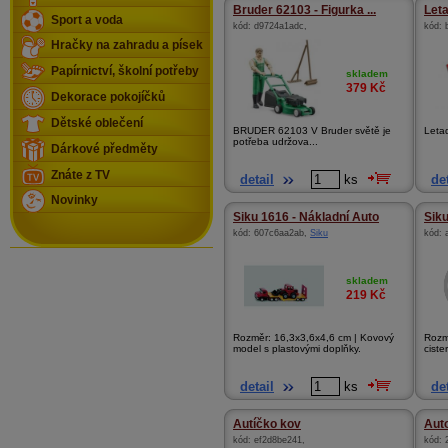
Bruder 62103 - Figurka ...
Leta
Sport a voda
kód:
d9724a1adc
,
kód:
Hračky na zahradu a písek
Papírnictví, školní potřeby
skladem
379
Kč
Dekorace pokojíčků
Dětské oblečení
BRUDER 62103 V Bruder světě je
Letad
potřeba udržova...
Dárkové předměty
Znáte z TV
detail
ks
det
Novinky
Siku 1616 - Nákladní Auto
Siku
kód:
607c6aa2ab
,
Siku
kód:
skladem
219
Kč
Rozměr: 16,3x3,6x4,6 cm | Kovový
Rozm
model s plastovými doplňky.
ciste
detail
ks
det
Autíčko kov
Aut
kód:
ef2d8be241
,
kód: