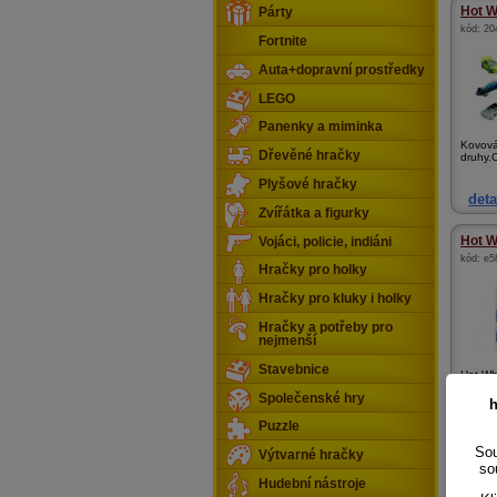
Hot W
Párty
kód:
20
Fortnite
Auta+dopravní prostředky
LEGO
Panenky a miminka
Kovová
Dřevěné hračky
druhy.C
Plyšové hračky
deta
Zvířátka a figurky
Hot W
Vojáci, policie, indiáni
kód:
e5
Hračky pro holky
Hračky pro kluky i holky
Hračky a potřeby pro
nejmenší
Stavebnice
Hot Whe
Je to j
Společenské hry
h
Puzzle
deta
Sou
Výtvarné hračky
so
Hot Wh
Hudební nástroje
kód:
3c