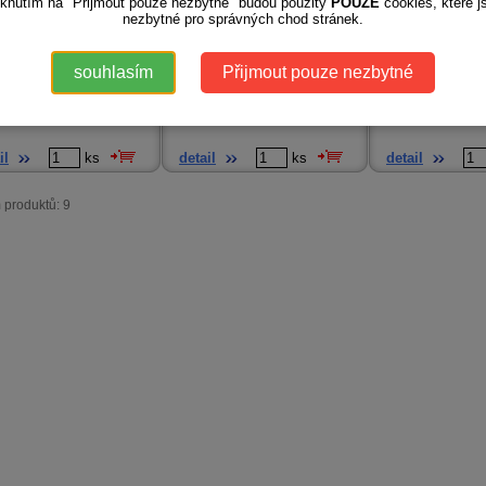
iknutím na "Přijmout pouze nezbytné" budou použity
POUZE
cookies, které j
nezbytné pro správných chod stránek.
skladem
skladem
99
Kč
1 199
Kč
souhlasím
Přijmout pouze nezbytné
eels Star Wars Autíčko Dvě
Hot Wheels Track builder Dráha pro
Hot Wheels Rock Mon
é chlapec...
lišácké kousk...
1:24, RYCHLOST 8 ..
il
ks
detail
ks
detail
 produktů: 9