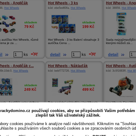
heels - Angličák
Hot Wheels - 3 ks
Hot Wheels - Ang
46
,
Hot Wheels
kód:
ebe5ed60fa
,
Hot Wheels
kód:
38959
,
Hot Wheel
skladem
skladem
79
Kč
199
Kč
 autíčka Hot Wheels, různé
Hot Wheels - 3 ks Balení obsahuje 3
Sada nejzajímavějšíc
ena je za ...
autíčka.Cena ...
kterými můžeš zá...
il
ks
detail
ks
detail
heels - Angličák c...
Hot Wheels - Náklaďák
Hot Wheels - Autíč
89c10dc0
,
Hot Wheels
kód:
bebf772726
,
Hot Wheels
kód:
3c0f1683ff
,
Hot W
skladem
skladem
249
Kč
499
Kč
els - Angličák color shifters
Tyto parádní náklaďáky Hot Wheels
Hot Wheels Star War
ednod...
nabízejí inspira...
oblíbené chlapec...
rackydomino.cz používají cookies, aby se přizpůsobili Vašim potřebám
zlepšil tak Váš uživatelský zážitek.
il
ks
detail
ks
detail
bory cookies používáme k analýze naší návštěvnosti. Kliknutím na "Souhla
uhlasíte s používáním všech souborů cookies a se zpracováním osobních úd
eels - Autíčko St...
Hot Wheels - Track Buil...
RC - Hot Wheels 
115486bc
,
Hot Wheels
kód:
0065d8aaa9
,
Hot Wheels
kód:
c4dc6ccf7f
,
Hot W