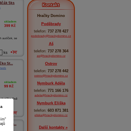
Kontakt
ličák 5ks
s
Hračky Domino
skladem
Poděbrady
399
Kč
telefon:
737 278 427
podebrady@hrackydomino.cz
h autíček, se
Aš
telefon:
737 278 364
ks
as@hrackydomino.cz
Ostrov
ko St...
heels
telefon:
737 278 442
ostrov@hrackydomino.cz
skladem
Nymburk Adéla
99
Kč
telefon:
771 166 176
adela@hrackydomino.cz
s Autíčko Dvě
Nymburk Eliška
 a
telefon:
603 871 381
ks
eliska@hrackydomino.cz
sím"
ajů
Rock Mo...
Další kontakty »
heels