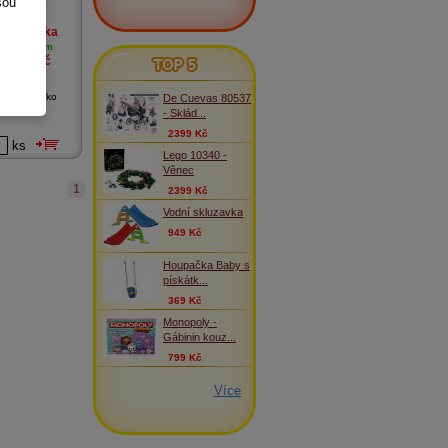
sou
Novinka
skladem
TOP 5
699
Kč
ster Měřítko
De Cuevas 80537
.
- Sklád...
2399 Kč
ks
Lego 10340 -
Věnec
1
2399 Kč
Vodní skluzavka
949 Kč
Houpačka Baby s
pískátk...
369 Kč
Monopoly -
Gábinin kouz...
799 Kč
Více