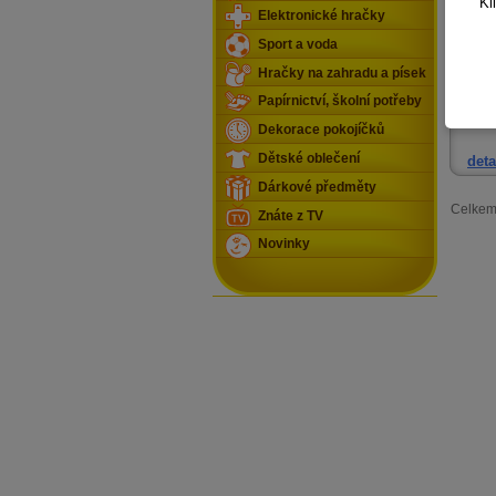
Kl
Elektronické hračky
Sport a voda
Hračky na zahradu a písek
Papírnictví, školní potřeby
Hot Wh
oblíben
Dekorace pokojíčků
Dětské oblečení
deta
Dárkové předměty
Celkem
Znáte z TV
Novinky