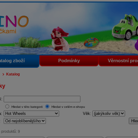
i
talog zboží
Podmínky
Věrnostní pr
Katalog
ky
í:
Hledat v této kategorii
Hledat v celém e-shopu
a:
Věk:
:
 produktů: 9