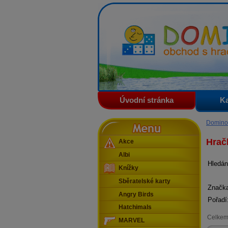
Domino - obchod s hračkam
Úvodní stránka
Ka
Menu
Domino
Hrač
Akce
Albi
Hledán
Knížky
Sběratelské karty
Značk
Angry Birds
Pořadí
Hatchimals
Celkem
MARVEL