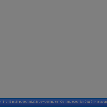
omino
| E-mail:
podebrady@hrackydomino.cz
|
Ochrana osobních údajů
|
Nastavení