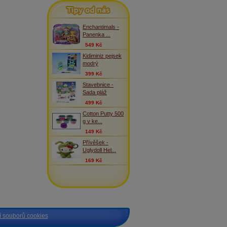
Tipy od nás
Enchantimals -
Panenka ...
549 Kč
Kidiminiz pejsek
modrý
399 Kč
Stavebnice -
Sada pláž
499 Kč
Cotton Putty 500
g v ke...
149 Kč
Přívěšek -
Uglydoll Hel...
169 Kč
 souborů cookies