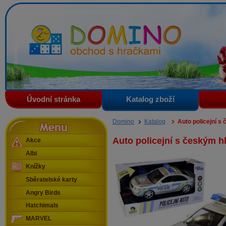
Domino - obchod s hračkami
Úvodní stránka
Katalog zboží
Menu
Domino
Katalog
Auto policejní 
Auto policejní s českým 
Akce
Albi
Knížky
Sběratelské karty
Angry Birds
Hatchimals
MARVEL