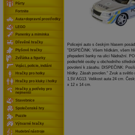
Párty
Fortnite
Auta+dopravní prostředky
LEGO
Panenky a miminka
Dřevěné hračky
Policejní auto s českým hlasem posád
"DISPEČINK: Všem hlídkám, všem hl
Plyšové hračky
přepadení banky na ulici Nádražní. 
Zvířátka a figurky
podezřelé osoby u obchodního středis
Vojáci, policie, indiáni
povolení k zásahu. DISPEČINK: Posíl
hlídky. Zásah povolen." Zvuk a světlo
Hračky pro holky
1,5V AG13. Velikost auta 24 cm. Čes
Hračky pro kluky i holky
x 12 x 14 cm.
Hračky a potřeby pro
nejmenší
Stavebnice
Společenské hry
Puzzle
Výtvarné hračky
Hudební nástroje