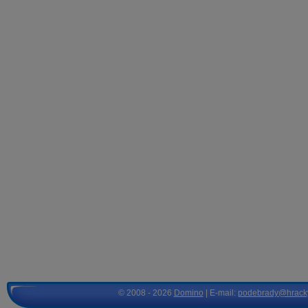
© 2008 - 2026
Domino
| E-mail:
podebrady@hrack