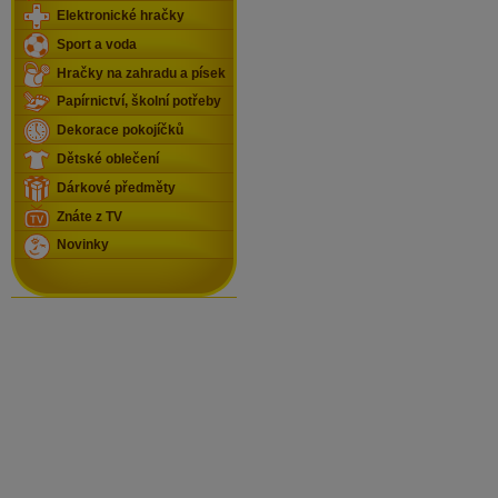
Elektronické hračky
Sport a voda
Hračky na zahradu a písek
Papírnictví, školní potřeby
Dekorace pokojíčků
Dětské oblečení
Dárkové předměty
Znáte z TV
Novinky