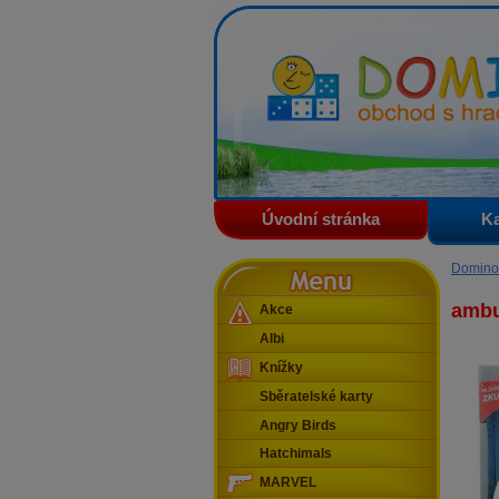
Domino - obchod s hračkam
Úvodní stránka
Ka
Menu
Domino
ambu
Akce
Albi
Knížky
Sběratelské karty
Angry Birds
Hatchimals
MARVEL