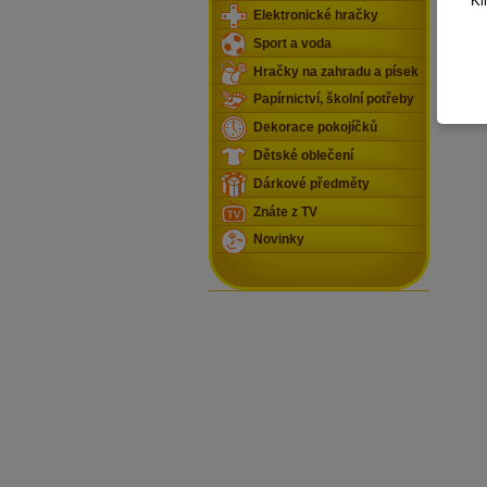
Kl
Elektronické hračky
Sport a voda
Hračky na zahradu a písek
Papírnictví, školní potřeby
Dekorace pokojíčků
Dětské oblečení
Dárkové předměty
Znáte z TV
Novinky