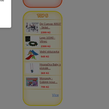
sou
TOP 5
De Cuevas 80537
- Sklád...
2399 Kč
Lego 10340 -
Věnec
2399 Kč
Vodní skluzavka
949 Kč
Houpačka Baby s
pískátk...
369 Kč
Monopoly -
Gábinin kouz...
799 Kč
Více