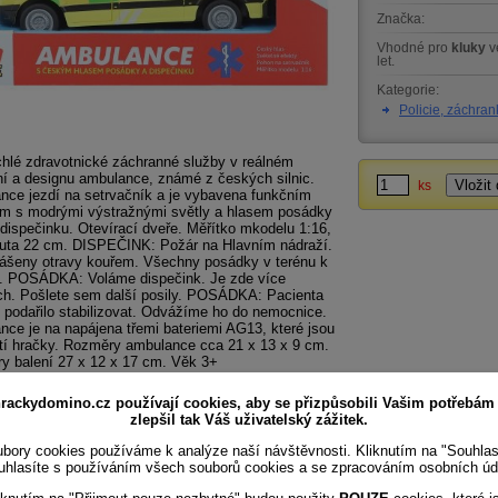
Značka:
Vhodné pro
kluky
v
let.
Kategorie:
Policie, záchran
hlé zdravotnické záchranné služby v reálném
ní a designu ambulance, známé z českých silnic.
ks
nce jezdí na setrvačník a je vybavena funkčním
m s modrými výstražnými světly a hlasem posádky
dispečinku. Otevírací dveře. Měřítko mkodelu 1:16,
auta 22 cm. DISPEČINK: Požár na Hlavním nádraží.
lášeny otravy kouřem. Všechny posádky v terénu k
. POSÁDKA: Voláme dispečink. Je zde více
ch. Pošlete sem další posily. POSÁDKA: Pacienta
podařilo stabilizovat. Odvážíme ho do nemocnice.
ce je na napájena třemi bateriemi AG13, které jsou
tí hračky. Rozměry ambulance cca 21 x 13 x 9 cm.
y balení 27 x 12 x 17 cm. Věk 3+
rackydomino.cz používají cookies, aby se přizpůsobili Vašim potřebám
zlepšil tak Váš uživatelský zážitek.
bory cookies používáme k analýze naší návštěvnosti. Kliknutím na "Souhla
uhlasíte s používáním všech souborů cookies a se zpracováním osobních úd