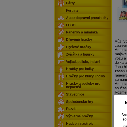
Párty
Fortnite
Auta+dopravní prostředky
LEGO
Panenky a miminka
Dřevěné hračky
Vůz ryc
zbarve
Plyšové hračky
Ambula
majáke
Zvířátka a figurky
vozu a 
Vojáci, policie, indiáni
délka 
Jsou h
Hračky pro holky
zásahu
raněný
Hračky pro kluky i holky
se nám 
Ambulan
Hračky a potřeby pro
nejmenší
součás
Rozměr
Stavebnice
Společenské hry
h
Puzzle
Sou
Výtvarné hračky
so
Hudební nástroje