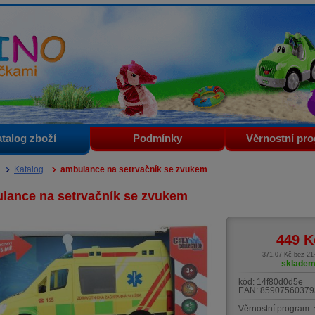
i
talog zboží
Podmínky
Věrnostní pr
Katalog
ambulance na setrvačník se zvukem
lance na setrvačník se zvukem
449
K
371,07 Kč bez 2
sklade
kód:
14f80d0d5e
EAN:
85907560379
Věrnostní program: