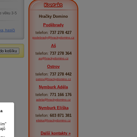
Kontakt
e věku 3-5
Hračky Domino
Poděbrady
ka, hasiči
telefon:
737 278 427
podebrady@hrackydomino.cz
Aš
telefon:
737 278 364
as@hrackydomino.cz
Ostrov
telefon:
737 278 442
ostrov@hrackydomino.cz
Nymburk Adéla
telefon:
771 166 176
adela@hrackydomino.cz
Nymburk Eliška
 a
telefon:
603 871 381
eliska@hrackydomino.cz
sím"
ajů
Další kontakty »