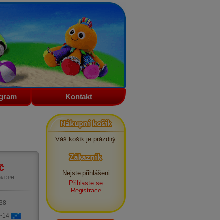
ogram
Kontakt
Nákupní košík
Váš košík je prázdný
Zákazník
č
Nejste přihlášeni
1% DPH
Přihlaste se
m
Registrace
38
 ~14