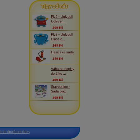
Tipy od nás
Plyš - Uglydoll
Uglyver...
269 Kč
Plyš - Uglydoll
Classic...
269 Kč
Hasičská sada
249 Kč
Váha na dopisy
do 2 kg ...
499 Kč
Stavebnice -
Sada pláž
499 Kč
 souborů cookies