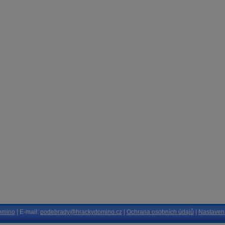
omino
| E-mail:
podebrady@hrackydomino.cz
|
Ochrana osobních údajů
|
Nastavení