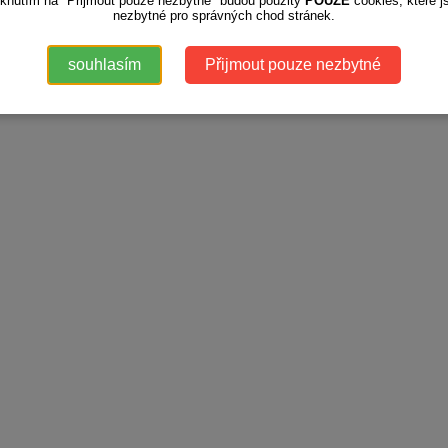
iknutím na "Přijmout pouze nezbytné" budou použity
POUZE
cookies, které j
nezbytné pro správných chod stránek.
souhlasím
Přijmout pouze nezbytné