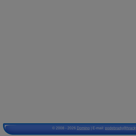
© 2008 - 2026
Domino
| E-mail:
podebrady@hrack