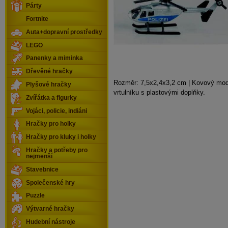
Párty
Fortnite
Auta+dopravní prostředky
LEGO
Panenky a miminka
Dřevěné hračky
Rozměr: 7,5x2,4x3,2 cm | Kovový mode
Plyšové hračky
vrtulníku s plastovými doplňky.
Zvířátka a figurky
Vojáci, policie, indiáni
Hračky pro holky
Hračky pro kluky i holky
Hračky a potřeby pro
nejmenší
Stavebnice
Společenské hry
Puzzle
Výtvarné hračky
Hudební nástroje