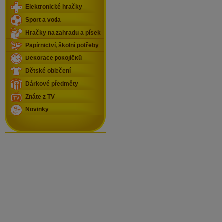
Elektronické hračky
Sport a voda
Hračky na zahradu a písek
Papírnictví, školní potřeby
Dekorace pokojíčků
Dětské oblečení
Dárkové předměty
Znáte z TV
Novinky