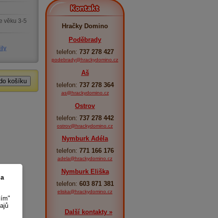
Kontakt
e věku 3-5
Hračky Domino
Poděbrady
ily
telefon:
737 278 427
podebrady@hrackydomino.cz
Aš
telefon:
737 278 364
as@hrackydomino.cz
Ostrov
telefon:
737 278 442
ostrov@hrackydomino.cz
Nymburk Adéla
telefon:
771 166 176
adela@hrackydomino.cz
Nymburk Eliška
 a
telefon:
603 871 381
eliska@hrackydomino.cz
sím"
ajů
Další kontakty »