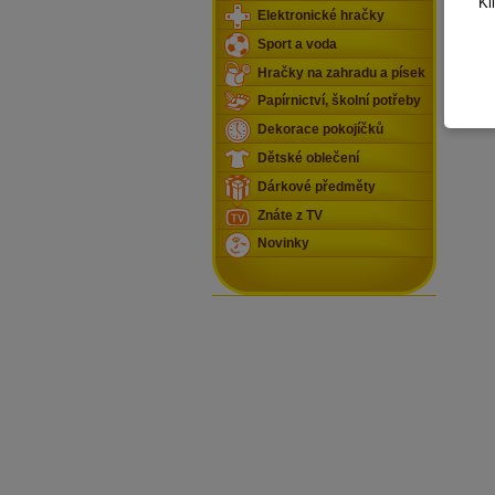
Kl
Elektronické hračky
Sport a voda
Hračky na zahradu a písek
Papírnictví, školní potřeby
Dekorace pokojíčků
Dětské oblečení
Dárkové předměty
Znáte z TV
Novinky