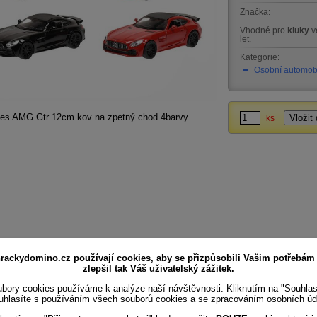
Značka:
Vhodné pro
kluky
v
let.
Kategorie:
Osobní automob
es AMG Gtr 12cm kov na zpetný chod 4barvy
ks
rackydomino.cz používají cookies, aby se přizpůsobili Vašim potřebám
zlepšil tak Váš uživatelský zážitek.
bory cookies používáme k analýze naší návštěvnosti. Kliknutím na "Souhla
uhlasíte s používáním všech souborů cookies a se zpracováním osobních úd