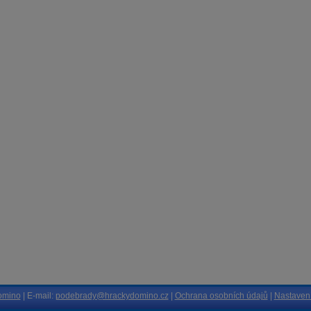
omino
| E-mail:
podebrady@hrackydomino.cz
|
Ochrana osobních údajů
|
Nastavení