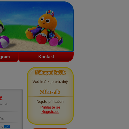
ogram
Kontakt
Nákupní košík
Váš košík je prázdný
Zákazník
č
Nejste přihlášeni
1% DPH
Přihlaste se
m
Registrace
04
 ~6