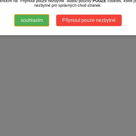
iknutím na "Přijmout pouze nezbytné" budou použity
POUZE
cookies, které j
nezbytné pro správných chod stránek.
souhlasím
Přijmout pouze nezbytné