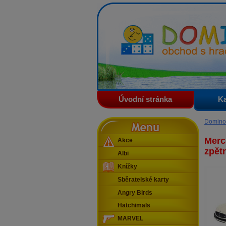
Domino - obchod s hračkam
Úvodní stránka
Ka
Menu
Domino
Merc
Akce
zpět
Albi
Knížky
Sběratelské karty
Angry Birds
Hatchimals
MARVEL