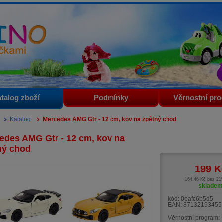
i
talog zboží
Podmínky
Věrnostní pr
Katalog
Mercedes AMG Gtr - 12 cm, kov na zpětný chod
edes AMG Gtr - 12 cm, kov na
ný chod
199
K
164,46 Kč bez 2
sklade
kód:
0eafc6b5d5
EAN:
87132193455
Věrnostní program: