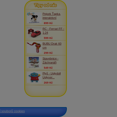
Tipy od nás
Pejsek Ťapka,
interaktivní
899 Kč
RC - Ferrari FF -
1:24
599 Kč
BUBU Drak 60
cm
299 Kč
Stavebnice -
Záchranáři
549 Kč
Plyš - Uglydoll
Uglyver...
269 Kč
 souborů cookies