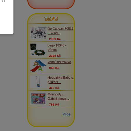
sou
TOP 5
De Cuevas 80537
- Sklád...
2399 Kč
Lego 10340 -
Věnec
2399 Kč
Vodní skluzavka
949 Kč
Houpačka Baby s
pískátk...
369 Kč
Monopoly -
Gábinin kouz...
799 Kč
Více