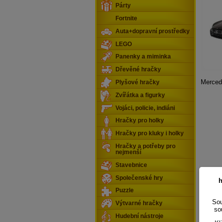
Párty
Fortnite
Auta+dopravní prostředky
LEGO
Panenky a miminka
Dřevěné hračky
Merced
Plyšové hračky
Zvířátka a figurky
Vojáci, policie, indiáni
Hračky pro holky
Hračky pro kluky i holky
Hračky a potřeby pro
nejmenší
Stavebnice
Společenské hry
h
Puzzle
Sou
Výtvarné hračky
so
Hudební nástroje