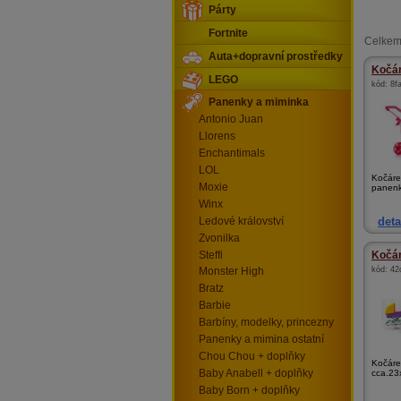
Párty
Fortnite
Celkem
Auta+dopravní prostředky
Kočár
LEGO
kód:
8f
Panenky a miminka
Antonio Juan
Llorens
Enchantimals
LOL
Kočáre
Moxie
panenk
Winx
deta
Ledové království
Zvonilka
Steffi
Kočár
kód:
42
Monster High
Bratz
Barbie
Barbíny, modelky, princezny
Panenky a mimina ostatní
Chou Chou + doplňky
Kočáre
Baby Anabell + doplňky
cca.23
Baby Born + doplňky