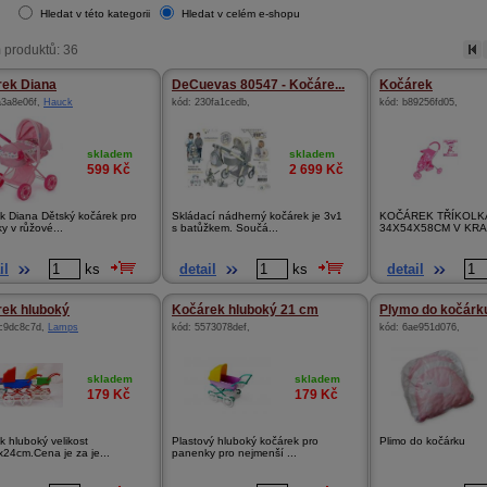
Hledat v této kategorii
Hledat v celém e-shopu
 produktů: 36
ek Diana
DeCuevas 80547 - Kočáre...
Kočárek
a3a8e06f
,
Hauck
kód:
230fa1cedb
,
kód:
b89256fd05
,
skladem
skladem
599
Kč
2 699
Kč
k Diana Dětský kočárek pro
Skládací nádherný kočárek je 3v1
KOČÁREK TŘÍKOLK
y v růžové...
s batůžkem. Součá...
34X54X58CM V KR
il
ks
detail
ks
detail
ek hluboký
Kočárek hluboký 21 cm
Plymo do kočárk
c9dc8c7d
,
Lamps
kód:
5573078def
,
kód:
6ae951d076
,
skladem
skladem
179
Kč
179
Kč
k hluboký velikost
Plastový hluboký kočárek pro
Plimo do kočárku
x24cm.Cena je za je...
panenky pro nejmenší ...