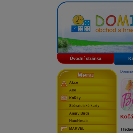
Domino - obchod s hračkam
Úvodní stránka
Ka
Menu
Domino
Akce
Albi
Knížky
Sběratelské karty
Angry Birds
Kočá
Hatchimals
MARVEL
Hledán