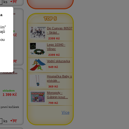
ks
- Sklád...
 a
TOP 5
sím"
De Cuevas 80537
ajů
skladem
- Sklád...
2 399
Kč
2399 Kč
sou
Lego 10340 -
árek pro
Věnec
žke...
2399 Kč
Vodní skluzavka
ks
949 Kč
 Kočáre...
Houpačka Baby s
pískátk...
369 Kč
skladem
Monopoly -
1 399
Kč
Gábinin kouz...
799 Kč
první kočárek
Více
ks