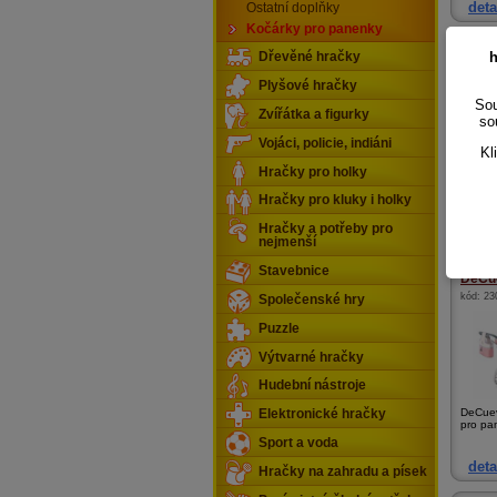
deta
Ostatní doplňky
Kočárky pro panenky
Zavi
h
Dřevěné hračky
kód:
b6
Plyšové hračky
Sou
Zvířátka a figurky
so
Vojáci, policie, indiáni
Kl
Hračky pro holky
Zavino
Hračky pro kluky i holky
Hračky a potřeby pro
deta
nejmenší
Stavebnice
DeCue
kód:
23
Společenské hry
Puzzle
Výtvarné hračky
Hudební nástroje
DeCuev
Elektronické hračky
pro pan
Sport a voda
deta
Hračky na zahradu a písek