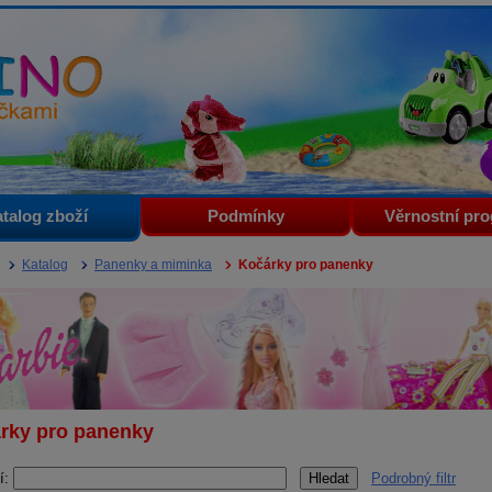
i
talog zboží
Podmínky
Věrnostní pr
Katalog
Panenky a miminka
Kočárky pro panenky
rky pro panenky
í:
Podrobný filtr