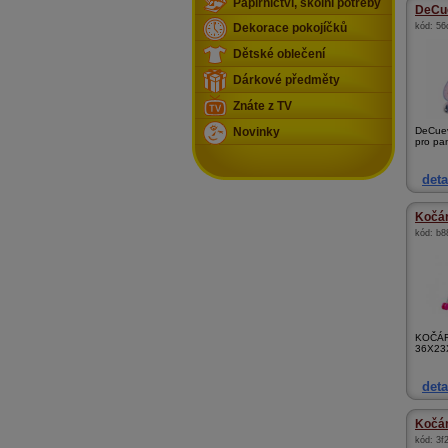
Papírnictví, školní potřeby
DeCue
kód:
56
Dekorace pokojíčků
Dětské oblečení
Dárkové předměty
Znáte z TV
DeCuev
Novinky
pro pan
deta
Kočá
kód:
b8
KOČÁ
36X23
deta
Kočár
kód:
3f