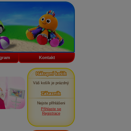
ogram
Kontakt
Nákupní košík
Váš košík je prázdný
Zákazník
Nejste přihlášeni
Přihlaste se
Registrace