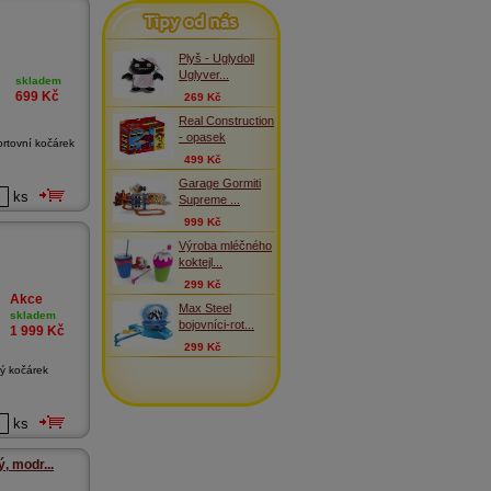
Tipy od nás
Plyš - Uglydoll
Uglyver...
skladem
699
Kč
269 Kč
Real Construction
- opasek
ortovní kočárek
499 Kč
Garage Gormiti
ks
Supreme ...
999 Kč
Výroba mléčného
koktejl...
299 Kč
Akce
Max Steel
skladem
bojovníci-rot...
1 999
Kč
299 Kč
ý kočárek
ks
, modr...