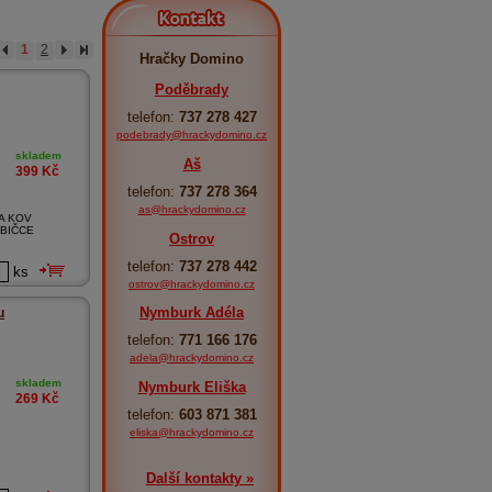
Kontakt
1
2
Hračky Domino
Poděbrady
telefon:
737 278 427
podebrady@hrackydomino.cz
skladem
Aš
399
Kč
telefon:
737 278 364
as@hrackydomino.cz
A KOV
ABIČCE
Ostrov
telefon:
737 278 442
ks
ostrov@hrackydomino.cz
Nymburk Adéla
u
telefon:
771 166 176
adela@hrackydomino.cz
skladem
Nymburk Eliška
269
Kč
telefon:
603 871 381
eliska@hrackydomino.cz
Další kontakty »