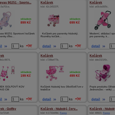
vas 90251 - Sporto...
Kočárek
Kočárek
c5a7f2ce
,
kód:
42c245237f
,
kód:
a43cbd305c
,
skladem
skladem
899
Kč
699
Kč
as 90251 Sportovní kočárek
Kočárek pro panenky hluboký.
Moderní, skládací sp
enky tříko...
Rozměry kočárk...
pro panenky, k...
il
ks
detail
ks
detail
rek
Kočárek
Kočárek
8b1c6674
,
kód:
c726bef77b
,
kód:
dde2321f0c
,
skladem
skladem
199
Kč
499
Kč
REK GOLFOVÝ KOV
Kočárek hluboký kov 39x45x67cm v
Popis produktu Dětsk
X43 CM
krabičce
Jednorožec - velký ...
il
ks
detail
ks
detail
ek - Golfky
Kočárek - hluboký, červ...
Kočárek - hluboký
21e721df
,
kód:
fc1731b09d
,
Rappa
kód:
49923
,
Rappa