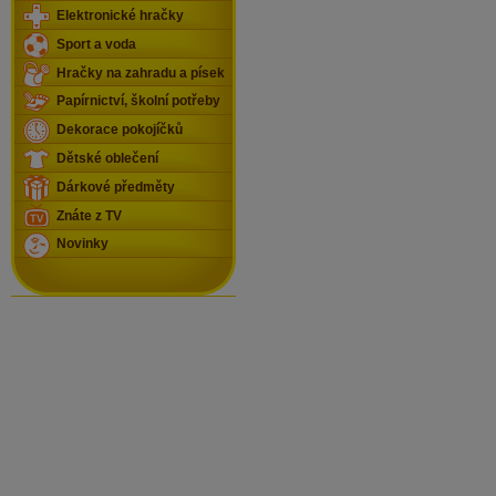
Elektronické hračky
Sport a voda
Hračky na zahradu a písek
Papírnictví, školní potřeby
Dekorace pokojíčků
Dětské oblečení
Dárkové předměty
Znáte z TV
Novinky