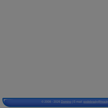
© 2008 - 2026
Domino
| E-mail:
podebrady@hrack