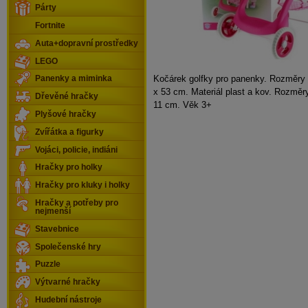
Párty
Fortnite
Auta+dopravní prostředky
LEGO
Kočárek golfky pro panenky. Rozměry 
Panenky a miminka
x 53 cm. Materiál plast a kov. Rozměr
Dřevěné hračky
11 cm. Věk 3+
Plyšové hračky
Zvířátka a figurky
Vojáci, policie, indiáni
Hračky pro holky
Hračky pro kluky i holky
Hračky a potřeby pro
nejmenší
Stavebnice
Společenské hry
Puzzle
Výtvarné hračky
Hudební nástroje