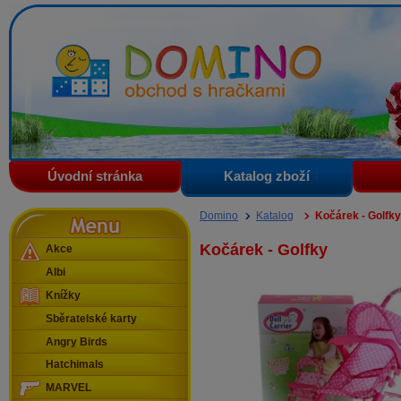
Domino - obchod s hračkami
Úvodní stránka
Katalog zboží
Menu
Domino
Katalog
Kočárek - Golfky
Kočárek - Golfky
Akce
Albi
Knížky
Sběratelské karty
Angry Birds
Hatchimals
MARVEL