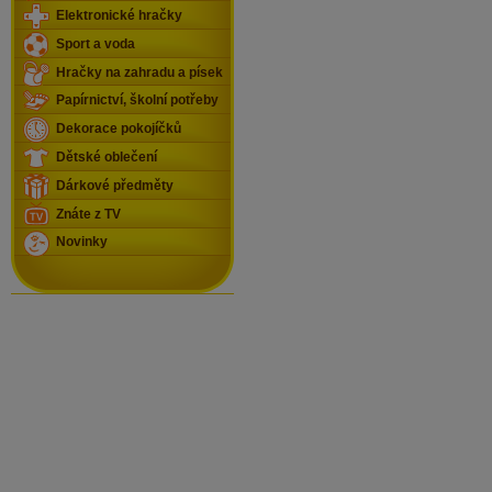
Elektronické hračky
Sport a voda
Hračky na zahradu a písek
Papírnictví, školní potřeby
Dekorace pokojíčků
Dětské oblečení
Dárkové předměty
Znáte z TV
Novinky