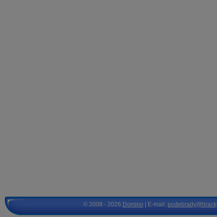
© 2008 - 2026
Domino
| E-mail:
podebrady@hrack