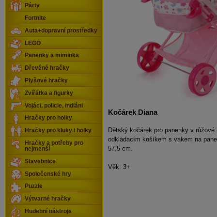
Párty
Fortnite
Auta+dopravní prostředky
LEGO
Panenky a miminka
Dřevěné hračky
Plyšové hračky
Zvířátka a figurky
Vojáci, policie, indiáni
Kočárek Diana
Hračky pro holky
Dětský kočárek pro panenky v růžové 
Hračky pro kluky i holky
odkládacím košíkem s vakem na pane
Hračky a potřeby pro
57,5 cm.
nejmenší
Stavebnice
Věk: 3+
Společenské hry
Puzzle
Výtvarné hračky
Hudební nástroje