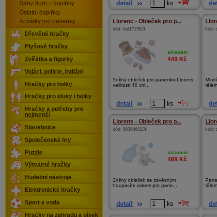
detail
ks
det
Baby Born + doplňky
Ostatní doplňky
Llorenc - Obleček pro p...
Llor
Kočárky pro panenky
kód:
fed172582f
,
kód:
Dřevěné hračky
Plyšové hračky
skladem
449
Kč
Zvířátka a figurky
Vojáci, policie, indiáni
5dílný obleček pro panenku Llorens
Mluv
Hračky pro holky
velikosti 40 cm...
tělem
Hračky pro kluky i holky
detail
ks
det
Hračky a potřeby pro
nejmenší
Llorens - Obleček pro p...
Llor
Stavebnice
kód:
003646023f
,
kód:
Společenské hry
Puzzle
skladem
469
Kč
Výtvarné hračky
Hudební nástroje
2dílný obleček se závěsným
Pane
houpacím vakem pro pane...
tělem
Elektronické hračky
Sport a voda
detail
ks
det
Hračky na zahradu a písek