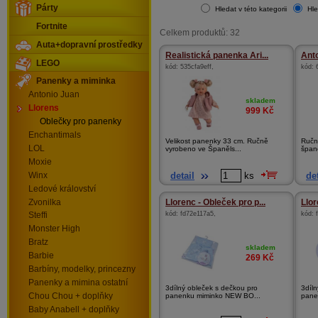
Párty
Hledat v této kategorii
Hle
Fortnite
Celkem produktů: 32
Auta+dopravní prostředky
Realistická panenka Ari...
Ant
LEGO
kód:
535cfa9eff
,
kód:
Panenky a miminka
Antonio Juan
skladem
Llorens
999
Kč
Oblečky pro panenky
Enchantimals
Velikost panenky 33 cm. Ručně
Ručně
LOL
vyrobeno ve Španěls...
španě
Moxie
detail
ks
det
Winx
Ledové království
Zvonilka
Llorenc - Obleček pro p...
Llor
kód:
fd72e117a5
,
kód:
Steffi
Monster High
Bratz
skladem
Barbie
269
Kč
Barbíny, modelky, princezny
Panenky a mimina ostatní
3dílný obleček s dečkou pro
3díl
Chou Chou + doplňky
panenku miminko NEW BO...
pane
Baby Anabell + doplňky