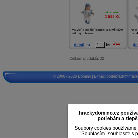
skladem
1 599
Kč
Mluvící a plačící panenka s měkkým
New 
látkovým tělem....
pro d
detail
ks
det
Celkem produktů: 32
© 2008 - 2026
Domino
| E-mail:
podebrady@hrack
hrackydomino.cz používaj
potřebám a zlepši
Soubory cookies používáme k
"Souhlasím" souhlasíte s 