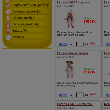
Llorens 54037 - Lucia -...
Llor
Papírnictví, školní potřeby
kód:
22ade3975c
,
kód:
Dekorace pokojíčků
Dětské oblečení
skladem
1 599
Kč
Dárkové předměty
Znáte z TV
Panenka bez zvuku s měkkým
Pane
látkovým tělem a s vlás...
látko
Novinky
detail
ks
det
Llorens Joelle Llorona
Llo
kód:
d19a134c5a
,
kód:
skladem
1 199
Kč
Mluvící panenka s měkkým látkovým
Mluv
tělem a s vlásky...
tělem
detail
ks
det
Lorens 42405 - Enzo rea...
Real
kód:
e98e714926
,
kód: