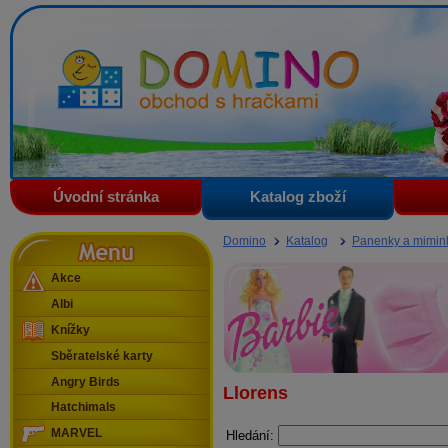
Domino - obchod s hračkami
Úvodní stránka
Katalog zboží
Menu
Domino
Katalog
Panenky a mimin
Akce
Albi
Knížky
Sběratelské karty
Angry Birds
Llorens
Hatchimals
MARVEL
Hledání: