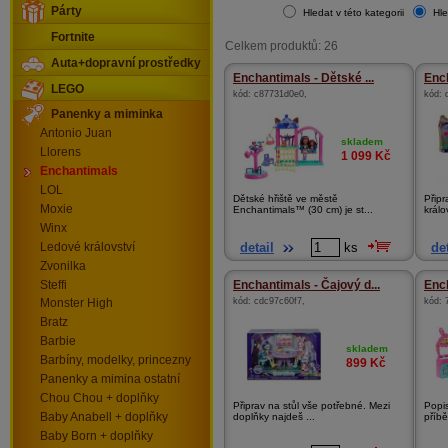
Párty
Hledat v této kategorii
Hle
Fortnite
Celkem produktů: 26
Auta+dopravní prostředky
Enchantimals - Dětské ...
Ench
LEGO
kód:
c87731d0e0
,
kód:
Panenky a miminka
Antonio Juan
skladem
Llorens
1 099
Kč
Enchantimals
LOL
Dětské hřiště ve městě
Připr
Moxie
Enchantimals™ (30 cm) je st...
králov
Winx
detail
ks
det
Ledové království
Zvonilka
Steffi
Enchantimals - Čajový d...
Ench
kód:
cdc97c60f7
,
kód:
Monster High
Bratz
Barbie
skladem
Barbíny, modelky, princezny
899
Kč
Panenky a mimina ostatní
Chou Chou + doplňky
Připrav na stůl vše potřebné. Mezi
Popis
Baby Anabell + doplňky
doplňky najdeš ...
příbě
Baby Born + doplňky