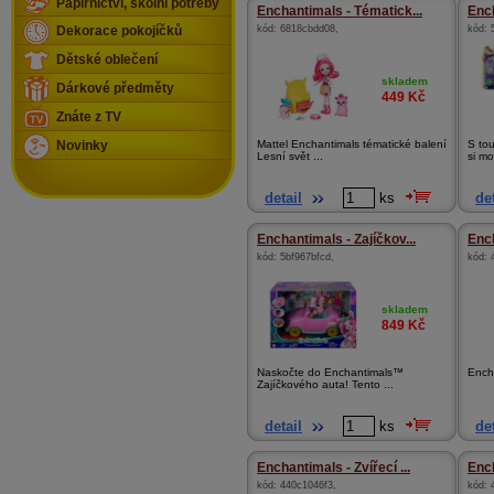
Papírnictví, školní potřeby
Enchantimals - Tématick...
Ench
kód:
6818cbdd08
,
kód:
Dekorace pokojíčků
Dětské oblečení
skladem
Dárkové předměty
449
Kč
Znáte z TV
Mattel Enchantimals tématické balení
S to
Novinky
Lesní svět ...
si mo
detail
ks
det
Enchantimals - Zajíčkov...
Ench
kód:
5bf967bfcd
,
kód:
skladem
849
Kč
Naskočte do Enchantimals™
Encha
Zajíčkového auta! Tento ...
detail
ks
det
Enchantimals - Zvířecí ...
Ench
kód:
440c1046f3
,
kód: