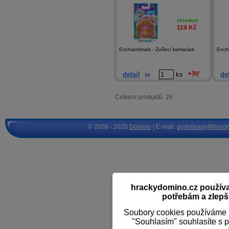
skladem
119
Kč
Enchantimals - Zvířecí kamarádi
Encha
detail
ks
det
Celkem produktů: 26
© 2008 - 2026
Domino
| E-mail:
podebrady@hrack
hrackydomino.cz používaj
potřebám a zlepši
Soubory cookies používáme k
"Souhlasím" souhlasíte s 