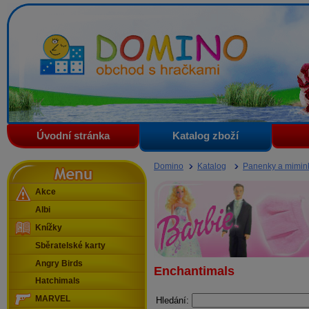
Domino - obchod s hračkami
Úvodní stránka
Katalog zboží
Menu
Domino
Katalog
Panenky a mimin
Akce
Albi
Knížky
Sběratelské karty
Angry Birds
Enchantimals
Hatchimals
MARVEL
Hledání: