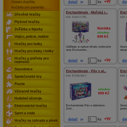
detail
ks
det
Ostatní doplňky
Kočárky pro panenky
Enchantimals - Mořská r...
Ench
Dřevěné hračky
kód:
5cb5c7c782
,
kód:
Plyšové hračky
Novinka
Zvířátka a figurky
skladem
849
Kč
Vojáci, policie, indiáni
Hračky pro holky
Udělejte si radost těmito rodinnými
Sezn
sety Enchantim...
skupi
Hračky pro kluky i holky
Hračky a potřeby pro
detail
ks
det
nejmenší
Stavebnice
Enchantimals - Páv s al...
Ench
kód:
67134c0dc7
,
kód:
Společenské hry
Puzzle
skladem
Výtvarné hračky
699
Kč
Hudební nástroje
Enchantimals Páv s altánkem
Sezn
Elektronické hračky
Zcel...
parto
Sport a voda
detail
ks
det
Hračky na zahradu a písek