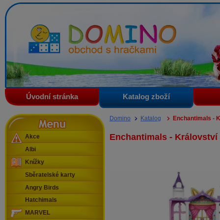
Domino - obchod s hračkami
Úvodní stránka
Katalog zboží
Menu
Domino
Katalog
Enchantimals - 
Enchantimals - Královstv
Akce
Albi
Knížky
Sběratelské karty
Angry Birds
Hatchimals
MARVEL