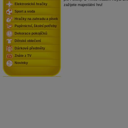
Elektronické hračky
zažijete majestátní hru!
Sport a voda
Hračky na zahradu a písek
Papírnictví, školní potřeby
Dekorace pokojíčků
Dětské oblečení
Dárkové předměty
Znáte z TV
Novinky