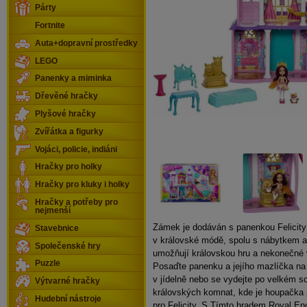
Párty
Fortnite
Auta+dopravní prostředky
LEGO
Panenky a miminka
Dřevěné hračky
Plyšové hračky
Zvířátka a figurky
Vojáci, policie, indiáni
Hračky pro holky
Hračky pro kluky i holky
Hračky a potřeby pro
nejmenší
Zámek je dodáván s panenkou Felicity
Stavebnice
v královské módě, spolu s nábytkem a 
Společenské hry
umožňují královskou hru a nekonečné 
Puzzle
Posaďte panenku a jejího mazlíčka na 
v jídelně nebo se vydejte po velkém sc
Výtvarné hračky
královských komnat, kde je houpačka 
Hudební nástroje
pro Felicity. S Tímto hradem Royal E