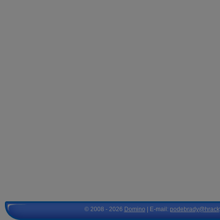
© 2008 - 2026
Domino
| E-mail:
podebrady@hrack