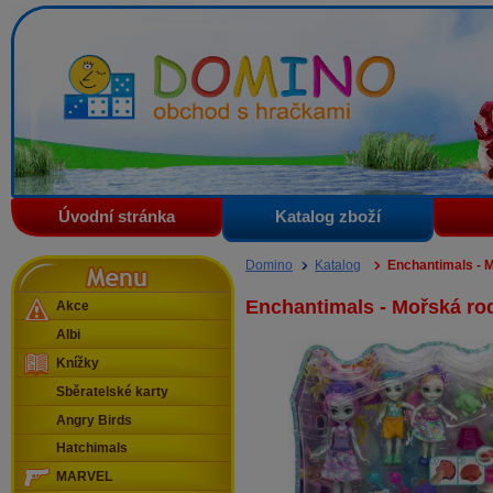
Domino - obchod s hračkami
Úvodní stránka
Katalog zboží
Menu
Domino
Katalog
Enchantimals - 
Enchantimals - Mořská ro
Akce
Albi
Knížky
Sběratelské karty
Angry Birds
Hatchimals
MARVEL