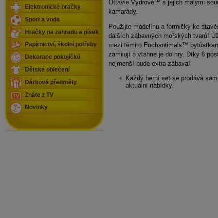
Ottavie Vydrové™ s jejich malými sour
Elektronické hračky
kamarády.
Sport a voda
Použijte modelínu a formičky ke stavě
Hračky na zahradu a písek
dalších zábavných mořských tvarů! Úž
Papírnictví, školní potřeby
mezi těmito Enchantimals™ bytůstkami
zamilují a vtáhne je do hry. Díky 6 po
Dekorace pokojíčků
nejmenší bude extra zábava!
Dětské oblečení
Každý herní set se prodává sam
Dárkové předměty
aktuální nabídky.
Znáte z TV
Novinky