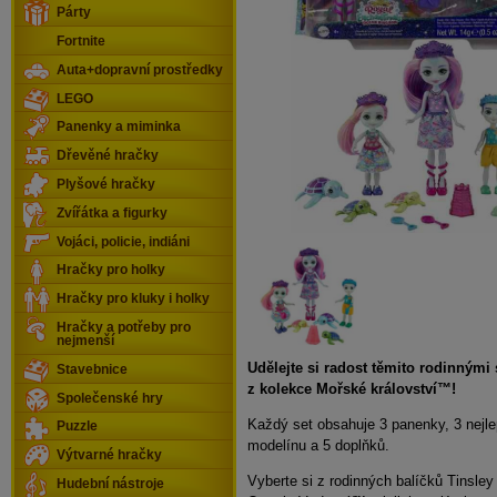
Párty
Fortnite
Auta+dopravní prostředky
LEGO
Panenky a miminka
Dřevěné hračky
Plyšové hračky
Zvířátka a figurky
Vojáci, policie, indiáni
Hračky pro holky
Hračky pro kluky i holky
Hračky a potřeby pro
nejmenší
Udělejte si radost těmito rodinným
Stavebnice
z kolekce Mořské království™!
Společenské hry
Každý set obsahuje 3 panenky, 3 nejl
Puzzle
modelínu a 5 doplňků.
Výtvarné hračky
Vyberte si z rodinných balíčků Tinsl
Hudební nástroje