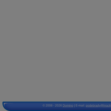
© 2008 - 2026
Domino
| E-mail:
podebrady@hrack