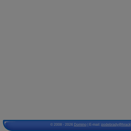
© 2008 - 2026
Domino
| E-mail:
podebrady@hrack