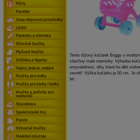
Párty
Fortnite
Auta+dopravní prostředky
LEGO
Panenky a miminka
Dřevěné hračky
Plyšové hračky
Tento růžový kočárek Buggy s modrým
Zvířátka a figurky
všechny malé maminky. Výhodou kočá
omyvatelnost, díky které ho děti moho
Vojáci, policie, indiáni
vevnitř. Výška kočárku je 50 cm. Je v
Hračky pro holky
let.
Hračky pro kluky i holky
Hračky a potřeby pro
nejmenší
Stavebnice
Společenské hry
Puzzle
Výtvarné hračky
Hudební nástroje