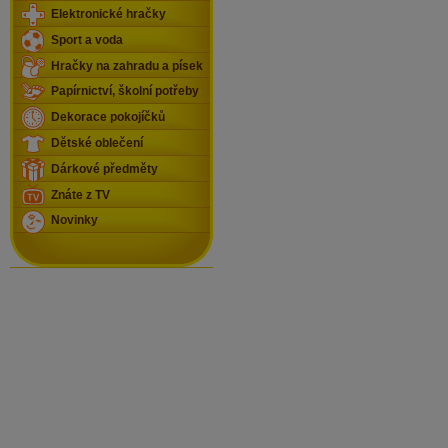
Elektronické hračky
Sport a voda
Hračky na zahradu a písek
Papírnictví, školní potřeby
Dekorace pokojíčků
Dětské oblečení
Dárkové předměty
Znáte z TV
Novinky