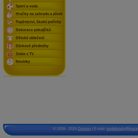
Sport a voda
Hračky na zahradu a písek
Papírnictví, školní potřeby
Dekorace pokojíčků
Dětské oblečení
Dárkové předměty
Znáte z TV
Novinky
© 2008 - 2026
Domino
| E-mail:
podebrady@hrack