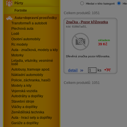
Párty
Hledat v této kategorii
Hle
Fortnite
Celkem produktů: 1051
Auta+dopravní prostředky
Značka - Pozor křižovatka
Transformeři a autoboti
kód:
6168d7ad51
,
Plechová auta
Lodě
Osobní automobily
skladem
39
Kč
Rc modely
Auta - značková, modely a kity
Motorky
Dřevěná značka pozor křižovatka.
Letadla, vrtulníky, vesmírné
lodě
Autobusy, tramvaje apod.
detail
ks
Nákladní automobily
Policie, záchranka, hasiči
Celkem produktů: 1051
Modely a kity
Vojenská vozidla
Autodráhy a doplňky
Stavební stroje
Vláčky a doplňky
Zemědělská technika
Auta - hrací sety a doplňky
Garáže a doplňky