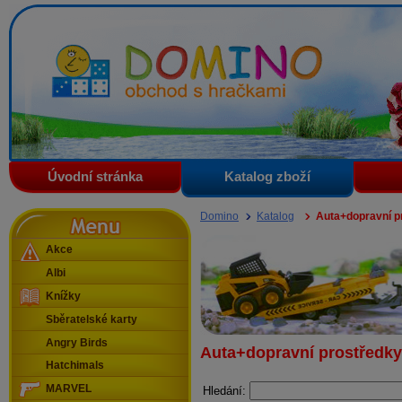
Domino - obchod s hračkami
Úvodní stránka
Katalog zboží
Menu
Domino
Katalog
Auta+dopravní p
Akce
Albi
Knížky
Sběratelské karty
Angry Birds
Auta+dopravní prostředky
Hatchimals
MARVEL
Hledání: