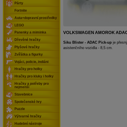
Párty
Fortnite
Auta+dopravní prostředky
LEGO
VOLKSWAGEN AMOROK ADAC 
Panenky a miminka
Dřevěné hračky
Siku Blister - ADAC Pick-up
je přesn
Plyšové hračky
asistenčního vozidla - 8,5 cm.
Zvířátka a figurky
Vojáci, policie, indiáni
Hračky pro holky
Hračky pro kluky i holky
Hračky a potřeby pro
nejmenší
Stavebnice
Společenské hry
Puzzle
Výtvarné hračky
Hudební nástroje