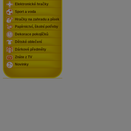
Elektronické hračky
Sport a voda
Hračky na zahradu a písek
Papírnictví, školní potřeby
Dekorace pokojíčků
Dětské oblečení
Dárkové předměty
Znáte z TV
Novinky