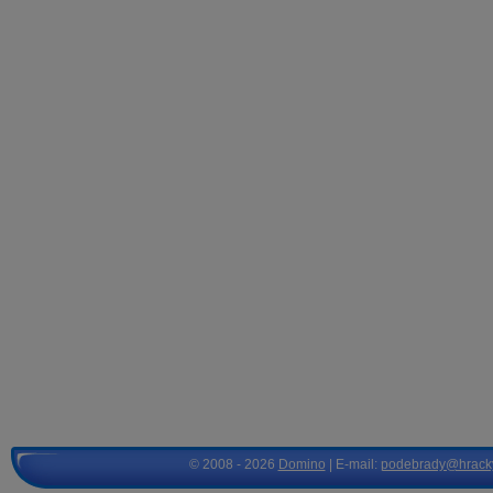
© 2008 - 2026
Domino
| E-mail:
podebrady@hrack