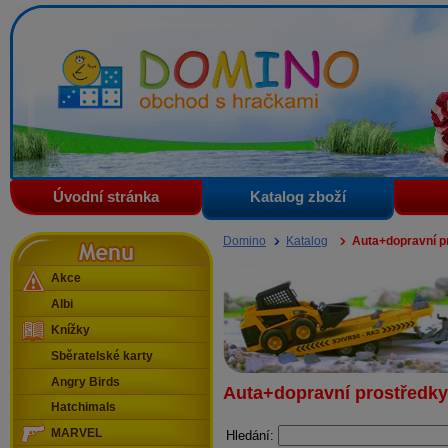
Domino - obchod s hračkami
Úvodní stránka
Katalog zboží
Menu
Domino
Katalog
Auta+dopravní p
Akce
Albi
Knížky
Sběratelské karty
Angry Birds
Auta+dopravní prostředky
Hatchimals
MARVEL
Hledání: