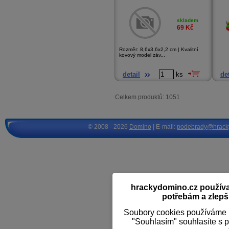
skladem
69
Kč
Rozměr: 8,6x3,6x2,2 cm | Kvalitní
kovový model záv...
detail
ks
det
Celkem produktů: 1051
© 2008 - 2026
Domino
| E-mail:
podebrady@hrack
hrackydomino.cz používaj
potřebám a zlepši
Soubory cookies používáme k
"Souhlasím" souhlasíte s 