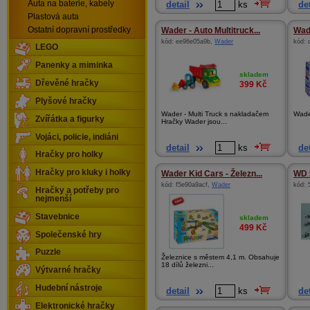
Auta na baterie, kabely
detail
ks
det
Plastová auta
Ostatní dopravní prostředky
Wader - Auto Multitruck...
Wade
kód:
ee96e05a9b
,
Wader
kód:
LEGO
Panenky a miminka
skladem
Dřevěné hračky
399
Kč
Plyšové hračky
Wader - Multi Truck s nakladačem
Wader
Zvířátka a figurky
Hračky Wader jsou...
Vojáci, policie, indiáni
detail
ks
det
Hračky pro holky
Hračky pro kluky i holky
Wader Kid Cars - Železn...
WD 
kód:
f5e90a9acf
,
Wader
kód:
Hračky a potřeby pro
nejmenší
Stavebnice
skladem
499
Kč
Společenské hry
Puzzle
Železnice s městem 4,1 m. Obsahuje
18 dílů železni...
Výtvarné hračky
Hudební nástroje
detail
ks
det
Elektronické hračky