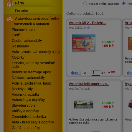
Párty
Hledat v této kategorii
Hle
Fortnite
Celkem produktů: 1051
Auta+dopravní prostředky
Vrtulník Mi 2 - Policie...
Vrtu
Transformeři a autoboti
kód:
62820
,
Směr
kód:
Plechová auta
Lodě
Osobní automobily
skladem
169
Kč
Rc modely
Auta - značková, modely a kity
Motorky
Popis
dopra
Letadla, vrtulníky, vesmírné
lodě
Autobusy, tramvaje apod.
detail
ks
det
Nákladní automobily
Policie, záchranka, hasiči
Vrtulník/Helikoptéra vo...
Vys
Modely a kity
kód:
2ee7bcfba8
,
kód:
Vojenská vozidla
Autodráhy a doplňky
skladem
Stavební stroje
199
Kč
Vláčky a doplňky
Zemědělská technika
Helikoptéra vojenská plast 18cm na
Vyso
Auta - hrací sety a doplňky
baterie se svět...
Garáže a doplňky