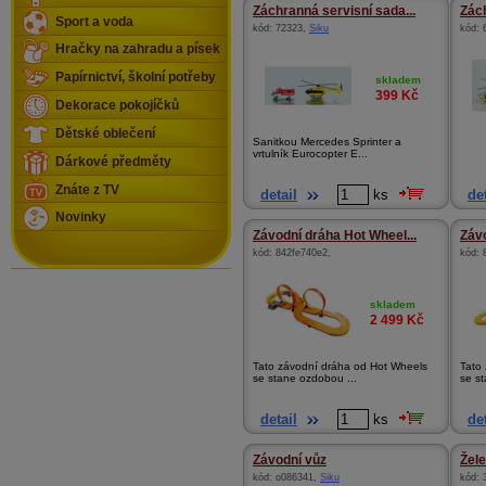
Záchranná servisní sada...
Zách
Sport a voda
kód:
72323
,
Siku
kód:
Hračky na zahradu a písek
Papírnictví, školní potřeby
skladem
399
Kč
Dekorace pokojíčků
Dětské oblečení
Sanitkou Mercedes Sprinter a
vrtulník Eurocopter E...
Dárkové předměty
Znáte z TV
detail
ks
det
Novinky
Závodní dráha Hot Wheel...
Závo
kód:
842fe740e2
,
kód:
skladem
2 499
Kč
Tato závodní dráha od Hot Wheels
Tato
se stane ozdobou ...
se st
detail
ks
det
Závodní vůz
Žel
kód:
o086341
,
Siku
kód: