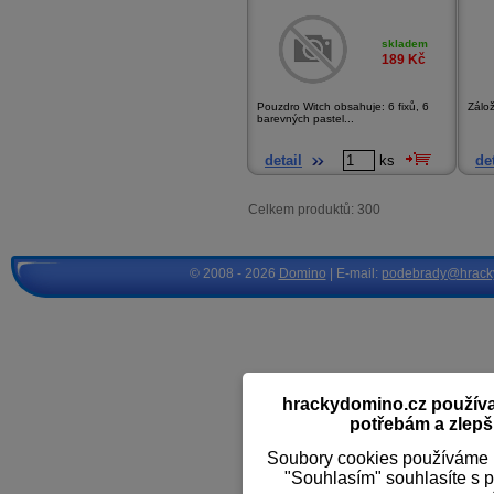
skladem
189
Kč
Pouzdro Witch obsahuje: 6 fixů, 6
Zálo
barevných pastel...
detail
ks
det
Celkem produktů: 300
© 2008 - 2026
Domino
| E-mail:
podebrady@hrack
hrackydomino.cz používaj
potřebám a zlepši
Soubory cookies používáme k
"Souhlasím" souhlasíte s 