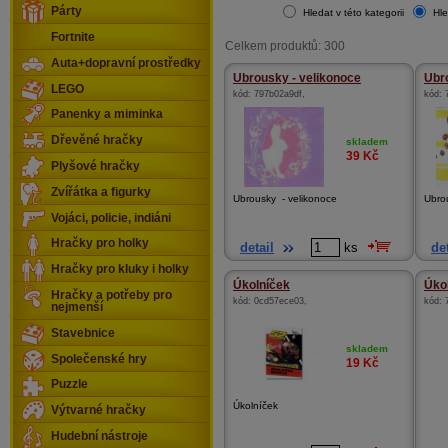
Párty
Hledat v této kategorii
Hle
Fortnite
Celkem produktů: 300
Auta+dopravní prostředky
Ubrousky - velikonoce
Ubr
LEGO
kód:
797b02a9df
,
kód:
Panenky a miminka
Dřevěné hračky
skladem
39
Kč
Plyšové hračky
Zvířátka a figurky
Ubrousky - velikonoce
Ubro
Vojáci, policie, indiáni
Hračky pro holky
detail
ks
det
Hračky pro kluky i holky
Úkolníček
Úkol
Hračky a potřeby pro
kód:
0cd57ece03
,
kód:
nejmenší
Stavebnice
skladem
Společenské hry
19
Kč
Puzzle
Úkolníček
Výtvarné hračky
Hudební nástroje