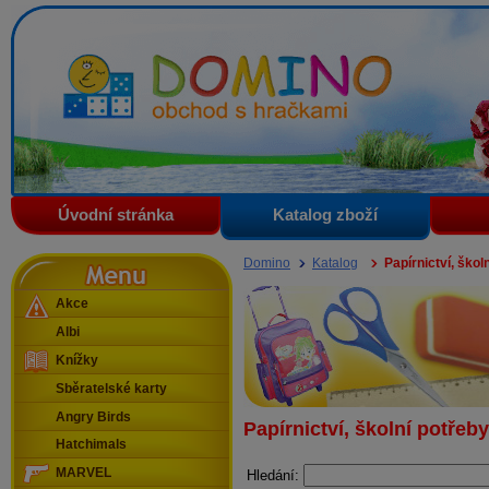
Domino - obchod s hračkami
Úvodní stránka
Katalog zboží
Menu
Domino
Katalog
Papírnictví, škol
Akce
Albi
Knížky
Sběratelské karty
Angry Birds
Papírnictví, školní potřeby
Hatchimals
MARVEL
Hledání: