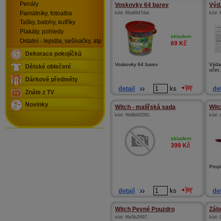
Penály
Voskovky 64 barev
Výd.
Památníky, fotoalba
kód:
66a8847daf
,
kód:
Tašky, batohy, kufříky
Plakáty, pohledy
skladem
Ostatní - lepidla, sešívačky, atp
69
Kč
Dekorace pokojíčků
Voskovky 64 barev
Výdaj
Dětské oblečení
učet.
Dárkové předměty
detail
ks
det
Znáte z TV
Novinky
Witch - malířská sada
Witc
kód:
f6d8b93280
,
kód:
skladem
399
Kč
Prop
detail
ks
det
Witch Pevné Pouzdro
Zál
kód:
f6e5b2ff97
,
kód: