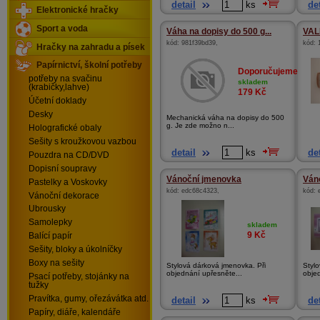
detail
ks
det
Elektronické hračky
Sport a voda
Váha na dopisy do 500 g...
VAL
kód:
981f39bd39
,
kód:
Hračky na zahradu a písek
Papírnictví, školní potřeby
Doporučujeme
potřeby na svačinu
skladem
(krabičky,lahve)
179
Kč
Účetní doklady
Desky
Mechanická váha na dopisy do 500
g. Je zde možno n...
Holografické obaly
Sešity s kroužkovou vazbou
detail
ks
det
Pouzdra na CD/DVD
Dopisní soupravy
Vánoční jmenovka
Ván
Pastelky a Voskovky
kód:
edc68c4323
,
kód:
Vánoční dekorace
Ubrousky
Samolepky
skladem
9
Kč
Balící papír
Sešity, bloky a úkolníčky
Boxy na sešity
Stylová dárková jmenovka. Při
Stylo
objednání upřesněte...
obje
Psací potřeby, stojánky na
tužky
Pravítka, gumy, ořezávátka atd.
detail
ks
det
Papíry, diáře, kalendáře