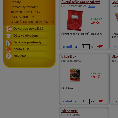
Penály
Školní sešit 444 bezdřevý
Spir
kód:
HR600281493956
,
Herlitz
kód:
Památníky, fotoalba
Tašky, batohy, kufříky
Plakáty, pohledy
skladem
Ostatní - lepidla, sešívačky, atp
19
Kč
Dekorace pokojíčků
Školní sešit A4, 40 listů, linkovaný.
Spirá
Dětské oblečení
perfo
Dárkové předměty
detail
ks
det
Znáte z TV
Novinky
Úkolníček
Úkol
kód:
0cd57ece03
,
kód:
skladem
19
Kč
Úkolníček
detail
ks
det
Záznamník
kód:
348d44f590
,