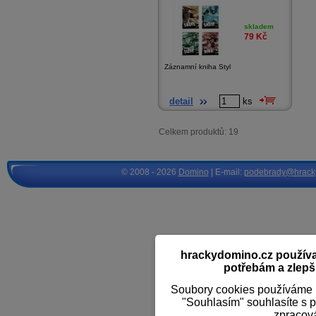
skladem
79
Kč
Záznamní kniha Styl
detail
ks
Celkem produktů: 19
© 2008 - 2026
Domino
| E-mail:
podebrady@hrack
hrackydomino.cz používaj
potřebám a zlepši
Soubory cookies používáme k
"Souhlasím" souhlasíte s 
zpracov