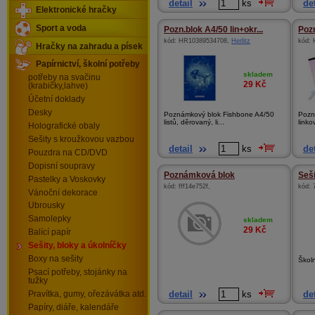
detail
ks
det
Elektronické hračky
Sport a voda
Pozn.blok A4/50 lin+okr...
Pozn
kód:
HR10389534708
,
Herlitz
kód:
Hračky na zahradu a písek
Papírnictví, školní potřeby
skladem
potřeby na svačinu
29
Kč
(krabičky,lahve)
Účetní doklady
Desky
Poznámkový blok Fishbone A4/50
Pozn
listů, děrovaný, li...
linko
Holografické obaly
Sešity s kroužkovou vazbou
detail
ks
det
Pouzdra na CD/DVD
Dopisní soupravy
Poznámková blok
Seši
Pastelky a Voskovky
kód:
fff14e752f
,
kód:
Vánoční dekorace
Ubrousky
Samolepky
skladem
29
Kč
Balící papír
Sešity, bloky a úkolníčky
Boxy na sešity
Školn
Psací potřeby, stojánky na
tužky
detail
ks
det
Pravítka, gumy, ořezávátka atd.
Papíry, diáře, kalendáře