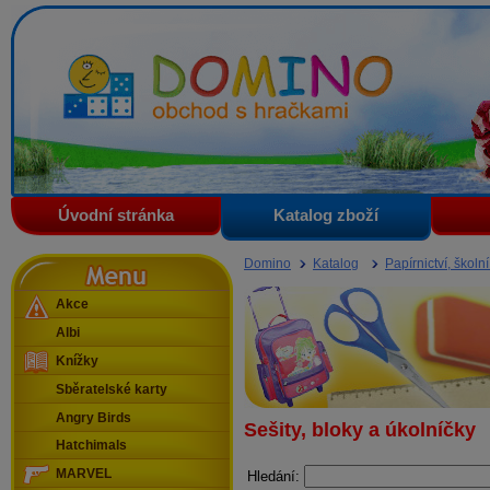
Domino - obchod s hračkami
Úvodní stránka
Katalog zboží
Menu
Domino
Katalog
Papírnictví, školn
Akce
Albi
Knížky
Sběratelské karty
Angry Birds
Sešity, bloky a úkolníčky
Hatchimals
MARVEL
Hledání: