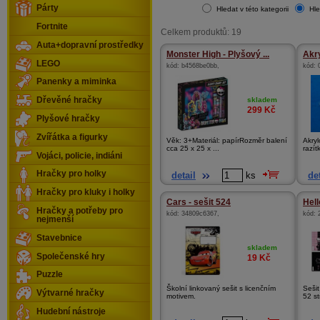
Párty
Hledat v této kategorii
Hle
Fortnite
Celkem produktů: 19
Auta+dopravní prostředky
Monster High - Plyšový ...
Akry
LEGO
kód:
b4568be0bb
,
kód:
Panenky a miminka
skladem
Dřevěné hračky
299
Kč
Plyšové hračky
Zvířátka a figurky
Věk: 3+Materiál: papírRozměr balení
Akryl
cca 25 x 25 x ...
razítk
Vojáci, policie, indiáni
Hračky pro holky
detail
ks
det
Hračky pro kluky i holky
Cars - sešit 524
Hell
Hračky a potřeby pro
kód:
34809c6367
,
kód:
nejmenší
Stavebnice
skladem
Společenské hry
19
Kč
Puzzle
Školní linkovaný sešit s licenčním
Sešit
Výtvarné hračky
motivem.
52 st
Hudební nástroje