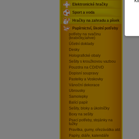
Kl
deta
Elektronické hračky
Sport a voda
Celkem
Hračky na zahradu a písek
Papírnictví, školní potřeby
potřeby na svačinu
(krabičky,lahve)
Účetní doklady
Desky
Holografické obaly
Sešity s kroužkovou vazbou
Pouzdra na CD/DVD
Dopisní soupravy
Pastelky a Voskovky
Vánoční dekorace
Ubrousky
Samolepky
Balící papír
Sešity, bloky a úkolníčky
Boxy na sešity
Psací potřeby, stojánky na
tužky
Pravítka, gumy, ořezávátka atd.
Papíry, diáře, kalendáře