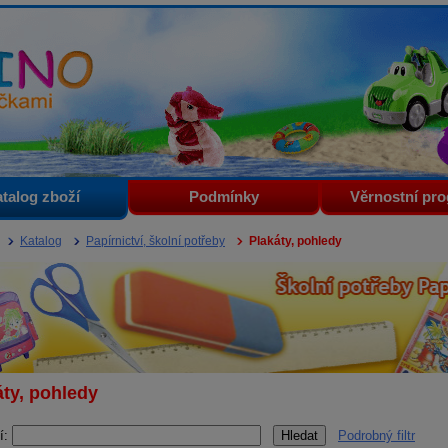
i
talog zboží
Podmínky
Věrnostní pr
Katalog
Papírnictví, školní potřeby
Plakáty, pohledy
áty, pohledy
í:
Podrobný filtr