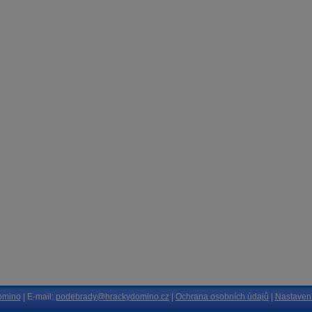
omino
| E-mail:
podebrady@hrackydomino.cz
|
Ochrana osobních údajů
|
Nastavení