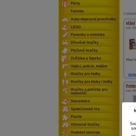
Párty
Fortnite
Celkem
Auta+dopravní prostředky
přání
LEGO
kód:
55
Panenky a miminka
Dřevěné hračky
Plyšové hračky
Zvířátka a figurky
Přaní 
Vojáci, policie, indiáni
Hračky pro holky
deta
Hračky pro kluky i holky
Pohle
Hračky a potřeby pro
kód:
65
nejmenší
Stavebnice
Společenské hry
h
Puzzle
Sou
Výtvarné hračky
so
Hudební nástroje