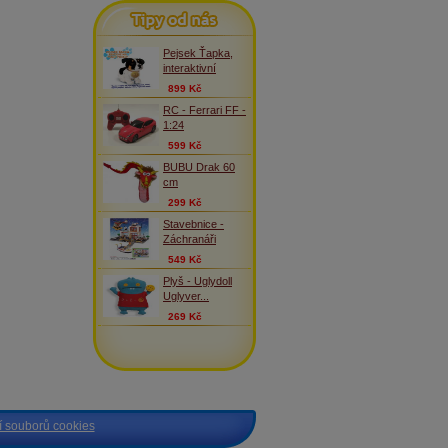
Tipy od nás
Pejsek Ťapka,
interaktivní
899 Kč
RC - Ferrari FF -
1:24
599 Kč
BUBU Drak 60
cm
299 Kč
Stavebnice -
Záchranáři
549 Kč
Plyš - Uglydoll
Uglyver...
269 Kč
 souborů cookies