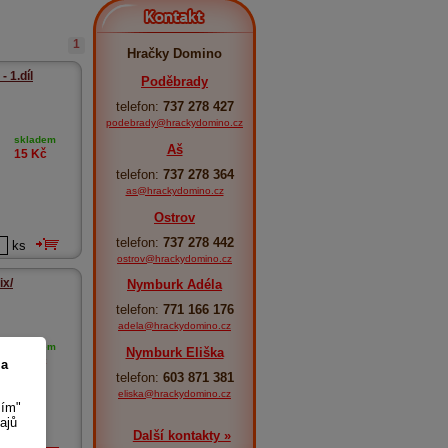
Kontakt
1
Hračky Domino
- 1.díl
Poděbrady
telefon:
737 278 427
podebrady@hrackydomino.cz
skladem
Aš
15
Kč
telefon:
737 278 364
as@hrackydomino.cz
Ostrov
telefon:
737 278 442
ks
ostrov@hrackydomino.cz
ix/
Nymburk Adéla
telefon:
771 166 176
adela@hrackydomino.cz
skladem
Nymburk Eliška
49
Kč
 a
telefon:
603 871 381
eliska@hrackydomino.cz
sím"
ajů
Další kontakty »