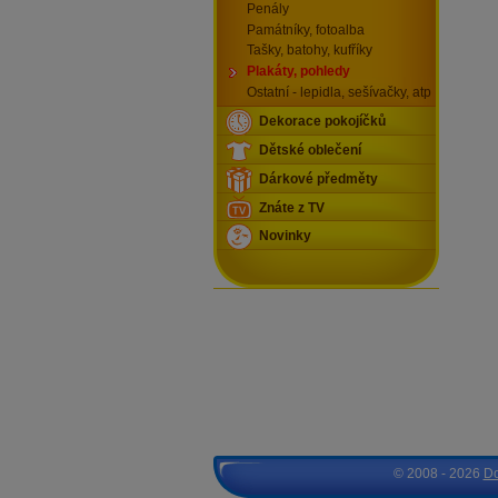
Penály
Památníky, fotoalba
Tašky, batohy, kufříky
Plakáty, pohledy
Ostatní - lepidla, sešívačky, atp
Dekorace pokojíčků
Dětské oblečení
Dárkové předměty
Znáte z TV
Novinky
© 2008 - 2026
D