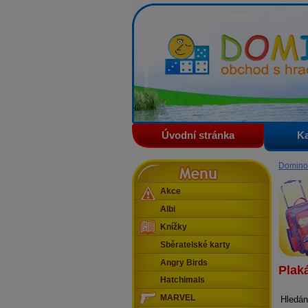
Domino - obchod s hračkam
Úvodní stránka
Ka
Menu
Domino
Akce
Albi
Knížky
Sběratelské karty
Angry Birds
Plak
Hatchimals
MARVEL
Hledán