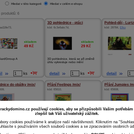
Hledat v této kategorii
Hledat v celém e-shopu
 produktů: 6
3D pohlednice - ptáci
Pohled-děj - Lurtz 
aa118e73
,
kód:
6c3e6abc7d
,
kód:
28784
,
Efko
skladem
skladem
49
Kč
29
Kč
GardGrroup A
3D pohlednice, která se při změně
úhlu vykresluje nebo mění
il
ks
detail
ks
detail
dnice do obálky /mix/
Přání Feelings /mix/
Přání Jumpies /m
609
,
kód:
65610
,
kód:
65608
,
skladem
skladem
19
Kč
39
Kč
rackydomino.cz používají cookies, aby se přizpůsobili Vašim potřebám
zlepšil tak Váš uživatelský zážitek.
bory cookies používáme k analýze naší návštěvnosti. Kliknutím na "Souhla
uhlasíte s používáním všech souborů cookies a se zpracováním osobních úd