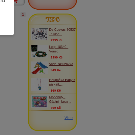
sou
ks
1
TOP 5
De Cuevas 80537
- Sklád...
2399 Kč
Lego 10340 -
Věnec
2399 Kč
Vodní skluzavka
949 Kč
Houpačka Baby s
pískátk...
369 Kč
Monopoly -
Gábinin kouz...
799 Kč
Více