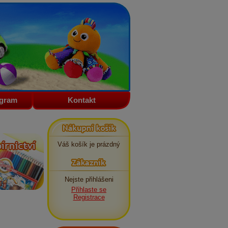
ogram
Kontakt
Nákupní košík
Váš košík je prázdný
Zákazník
Nejste přihlášeni
Přihlaste se
Registrace