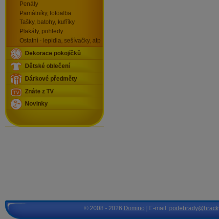
Penály
Památníky, fotoalba
Tašky, batohy, kufříky
Plakáty, pohledy
Ostatní - lepidla, sešívačky, atp
Dekorace pokojíčků
Dětské oblečení
Dárkové předměty
Znáte z TV
Novinky
© 2008 - 2026
Domino
| E-mail:
podebrady@hrack