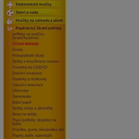
Elektronické hračky
Sport a voda
Hračky na zahradu a písek
Papírnictví, školní potřeby
potřeby na svačinu
(krabičky,lahve)
Účetní doklady
Desky
Holografické obaly
Sešity s kroužkovou vazbou
Pouzdra na CD/DVD
Dopisní soupravy
Pastelky a Voskovky
Vánoční dekorace
Ubrousky
Samolepky
Balící papír
Sešity, bloky a úkolníčky
Boxy na sešity
Psací potřeby, stojánky na
tužky
Pravítka, gumy, ořezávátka atd.
Papíry, diáře, kalendáře