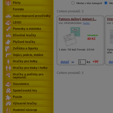
Párty
Hledat v této kategorii
Hle
Fortnite
Celkem produktů: 3
Auta+dopravní prostředky
Faktura daňový doklad 2...
Výd.
LEGO
kód:
HR95390243644
,
Herlitz
kód:
Panenky a miminka
skladem
Dřevěné hračky
49
Kč
Plyšové hračky
Zvířátka a figurky
1 blok / 50 listů Formát: 2/3 A4
Výdaj
učet.
Vojáci, policie, indiáni
Hračky pro holky
detail
ks
det
Hračky pro kluky i holky
Celkem produktů: 3
Hračky a potřeby pro
nejmenší
Stavebnice
Společenské hry
Puzzle
Výtvarné hračky
Hudební nástroje