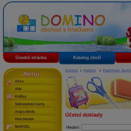
Domino - obchod s hračkami
Úvodní stránka
Katalog zboží
Menu
Domino
Katalog
Papírnictví, školn
Akce
Albi
Knížky
Sběratelské karty
Angry Birds
Účetní doklady
Hatchimals
MARVEL
Hledání: