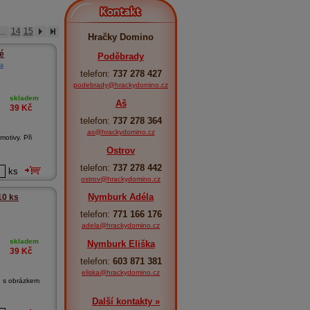
Kontakt
...
14
15
Hračky Domino
é
Poděbrady
a
telefon:
737 278 427
podebrady@hrackydomino.cz
skladem
Aš
39
Kč
telefon:
737 278 364
as@hrackydomino.cz
otivy. Při
Ostrov
telefon:
737 278 442
ks
ostrov@hrackydomino.cz
Nymburk Adéla
10 ks
telefon:
771 166 176
adela@hrackydomino.cz
skladem
Nymburk Eliška
39
Kč
telefon:
603 871 381
eliska@hrackydomino.cz
ů s obrázkem
.
Další kontakty »