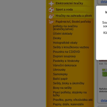
deta
Elektronické hračky
Sport a voda
Samo
h
kód:
A0
Hračky na zahradu a písek
Papírnictví, školní potřeby
Sou
so
potřeby na svačinu
(krabičky,lahve)
Kl
Účetní doklady
Desky
Samole
více dět
Holografické obaly
Sešity s kroužkovou vazbou
deta
Pouzdra na CD/DVD
Dopisní soupravy
Balónk
Pastelky a Voskovky
kód:
72
Vánoční dekorace
Ubrousky
Samolepky
Balící papír
Sešity, bloky a úkolníčky
Boxy na sešity
Nafuko
dekorac
Psací potřeby, stojánky na
tužky
Pravítka, gumy, ořezávátka atd.
deta
Papíry, diáře, kalendáře