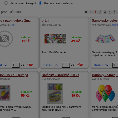
Hledat v této kategorii
Hledat v celém e-shopu
 produktů: 300
1
2
3
4
5
vý papír deluxe 2m...
přání
Samolepky gelov
0000136
,
Albi
kód:
55aa118e73
,
kód:
ea10a4a0aa
,
Rapp
skladem
skladem
39
Kč
49
Kč
Přaní GardGrroup A
Gelové samolepky, 4 m
objednání upřesně...
il
ks
detail
ks
detail
ky - 15 ks + pumpa
Balónky - Barevné, 10 ks
Balónky - Smile, 
04564e31
,
kód:
090433e4d0
,
kód:
3b2c685d71
,
skladem
skladem
59
Kč
39
Kč
vací balónky v barevném
Modelovací balónky v barevném
Menší balení balónk
ednotlivě v ...
mixu i jednotlivě v ...
usměvavého obličej..