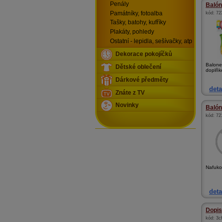
Penály
Balónk
Památníky, fotoalba
kód:
72
Tašky, batohy, kufříky
Plakáty, pohledy
Ostatní - lepidla, sešívačky, atp
Dekorace pokojíčků
Balone
Dětské oblečení
doplňk
Dárkové předměty
deta
Znáte z TV
Novinky
Balón
kód:
72
Nafuko
deta
Dopisn
kód:
3c