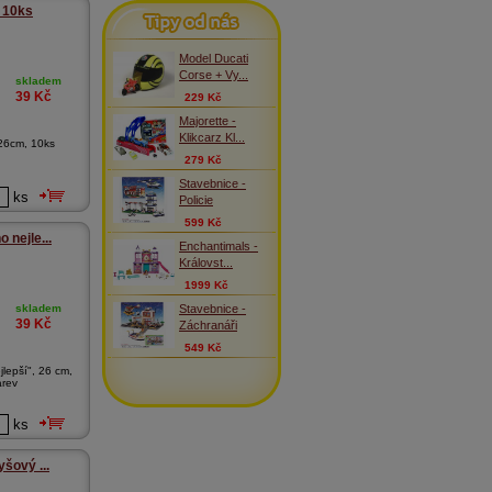
Tipy od nás
é 10ks
Model Ducati
Corse + Vy...
skladem
39
Kč
229 Kč
Majorette -
Klikcarz Kl...
 26cm, 10ks
279 Kč
Stavebnice -
ks
Policie
599 Kč
 nejle...
Enchantimals -
Královst...
1999 Kč
Stavebnice -
skladem
39
Kč
Záchranáři
549 Kč
lepší", 26 cm,
arev
ks
yšový ...