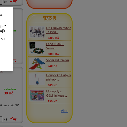
ks
7 - 5 ks
 a
TOP 5
sím"
De Cuevas 80537
ajů
skladem
- Sklád...
39
Kč
2399 Kč
sou
Lego 10340 -
 vhodným
Věnec
véh...
2399 Kč
Vodní skluzavka
ks
949 Kč
ks
Houpačka Baby s
pískátk...
369 Kč
skladem
Monopoly -
39
Kč
Gábinin kouz...
799 Kč
0 cm, číslo "8"
Více
ks