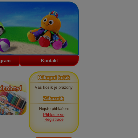
ogram
Kontakt
Nákupní košík
Váš košík je prázdný
Zákazník
Nejste přihlášeni
Přihlaste se
Registrace