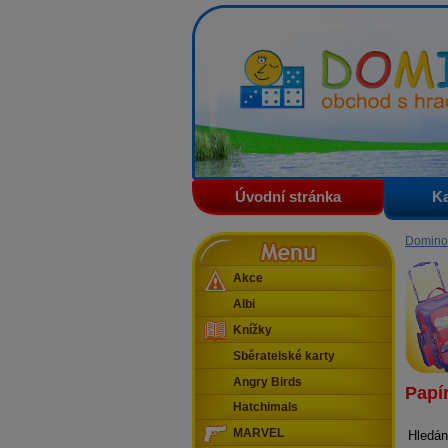
Domino - obchod s hračkam
Úvodní stránka
Ka
Menu
Domino
Akce
Albi
Knížky
Sběratelské karty
Angry Birds
Papír
Hatchimals
MARVEL
Hledán