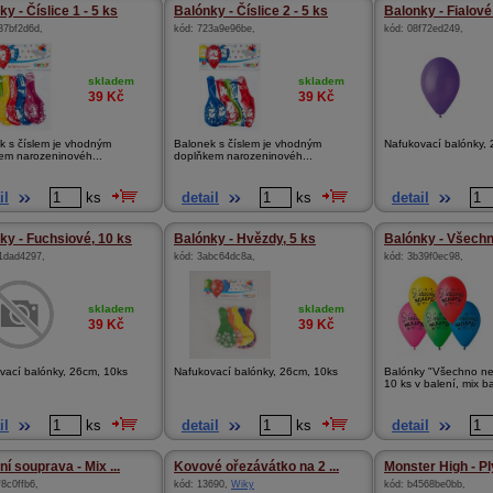
y - Číslice 1 - 5 ks
Balónky - Číslice 2 - 5 ks
Balonky - Fialov
37bf2d6d
,
kód:
723a9e96be
,
kód:
08f72ed249
,
skladem
skladem
39
Kč
39
Kč
k s číslem je vhodným
Balonek s číslem je vhodným
Nafukovací balónky,
em narozeninovéh...
doplňkem narozeninovéh...
il
ks
detail
ks
detail
ky - Fuchsiové, 10 ks
Balónky - Hvězdy, 5 ks
Balónky - Všechno
1dad4297
,
kód:
3abc64dc8a
,
kód:
3b39f0ec98
,
skladem
skladem
39
Kč
39
Kč
vací balónky, 26cm, 10ks
Nafukovací balónky, 26cm, 10ks
Balónky "Všechno nej
10 ks v balení, mix b
il
ks
detail
ks
detail
í souprava - Mix ...
Kovové ořezávátko na 2 ...
Monster High - Pl
f8c0ffb6
,
kód:
13690
,
Wiky
kód:
b4568be0bb
,