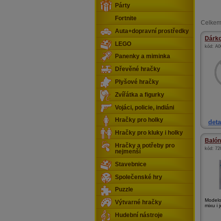
Párty
Fortnite
Celkem
Auta+dopravní prostředky
Dárko
LEGO
kód:
A0
Panenky a miminka
Dřevěné hračky
Plyšové hračky
Zvířátka a figurky
Vojáci, policie, indiáni
Hračky pro holky
deta
Hračky pro kluky i holky
Balón
Hračky a potřeby pro
kód:
72
nejmenší
Stavebnice
Společenské hry
Puzzle
Modelo
Výtvarné hračky
mixu i j
Hudební nástroje