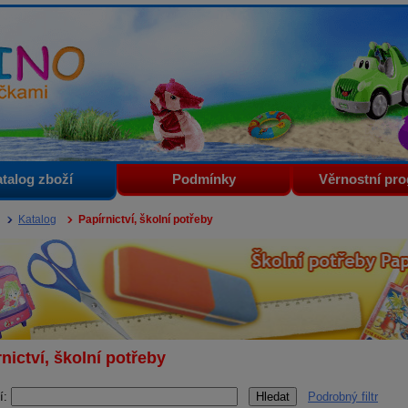
i
talog zboží
Podmínky
Věrnostní pr
Katalog
Papírnictví, školní potřeby
nictví, školní potřeby
í:
Podrobný filtr