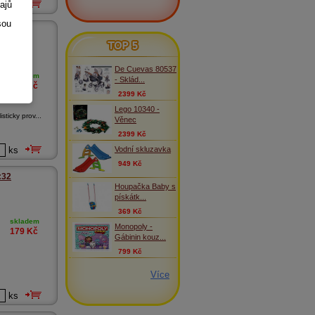
ajů
ks
sou
a baterie
TOP 5
De Cuevas 80537
skladem
- Sklád...
269
Kč
2399 Kč
Lego 10340 -
sticky prov...
Věnec
2399 Kč
Vodní skluzavka
ks
949 Kč
:32
Houpačka Baby s
pískátk...
369 Kč
skladem
Monopoly -
179
Kč
Gábinin kouz...
799 Kč
Více
ks