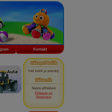
ogram
Kontakt
Nákupní košík
Váš košík je prázdný
Zákazník
Nejste přihlášeni
Přihlaste se
Registrace