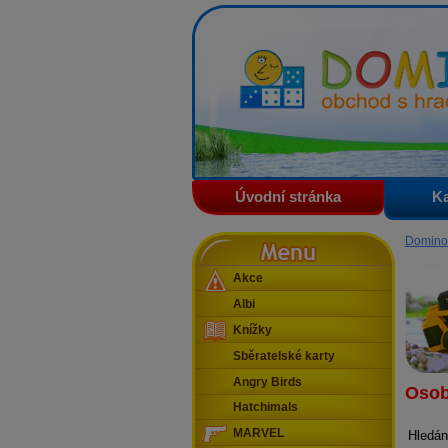
Domino - obchod s hračkam
Úvodní stránka
Ka
Menu
Domino
Akce
Albi
Knížky
Sběratelské karty
Angry Birds
Osob
Hatchimals
MARVEL
Hledán