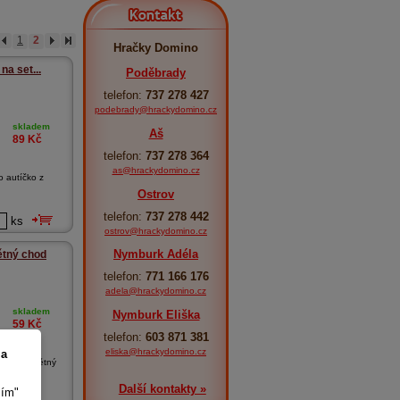
Kontakt
1
2
Hračky Domino
na set...
Poděbrady
telefon:
737 278 427
podebrady@hrackydomino.cz
skladem
Aš
89
Kč
telefon:
737 278 364
as@hrackydomino.cz
o autíčko z
Ostrov
telefon:
737 278 442
ks
ostrov@hrackydomino.cz
Nymburk Adéla
ětný chod
telefon:
771 166 176
adela@hrackydomino.cz
skladem
Nymburk Eliška
59
Kč
telefon:
603 871 381
eliska@hrackydomino.cz
 a
kov na zpětný
Další kontakty »
sím"