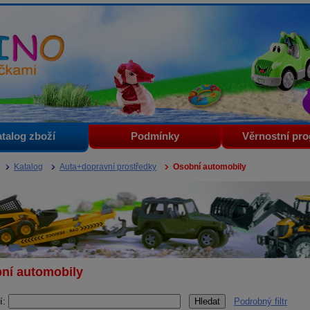
i
talog zboží
Podmínky
Věrnostní pr
Katalog
Auta+dopravní prostředky
Osobní automobily
ní automobily
í:
Podrobný filtr