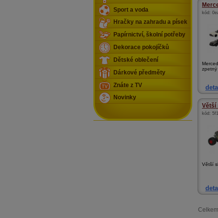
Merce
Sport a voda
kód:
0e
Hračky na zahradu a písek
Papírnictví, školní potřeby
Dekorace pokojíčků
Dětské oblečení
Merced
zpetný
Dárkové předměty
Znáte z TV
deta
Novinky
Větší
kód:
5f
Větší s
deta
Celkem