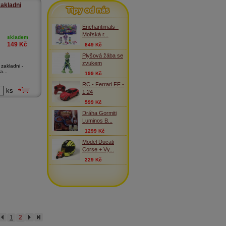
Tipy od nás
kladni
Enchantimals -
Mořská r...
skladem
149
Kč
849 Kč
Plyšová žába se
zvukem
akladni -
a...
199 Kč
RC - Ferrari FF -
ks
1:24
599 Kč
Dráha Gormiti
Luminos B...
1299 Kč
Model Ducati
Corse + Vy...
229 Kč
1
2