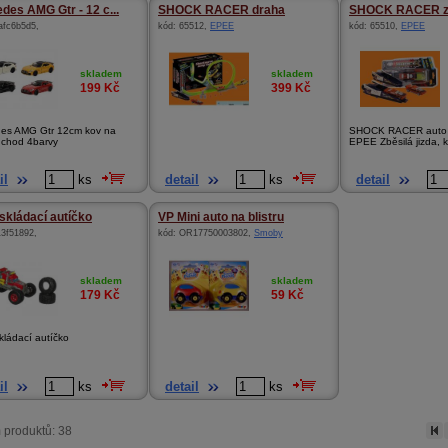
des AMG Gtr - 12 c...
SHOCK RACER draha
SHOCK RACER za
afc6b5d5
,
kód:
65512
,
EPEE
kód:
65510
,
EPEE
skladem
skladem
199
Kč
399
Kč
es AMG Gtr 12cm kov na
SHOCK RACER auto z
 chod 4barvy
EPEE Zběsilá jizda, k
il
ks
detail
ks
detail
 skládací autíčko
VP Mini auto na blistru
13f51892
,
kód:
OR17750003802
,
Smoby
skladem
skladem
179
Kč
59
Kč
kládací autíčko
il
ks
detail
ks
 produktů: 38