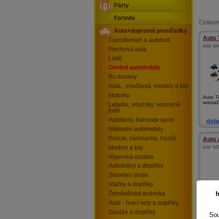
Párty
Fortnite
Celkem
Auta+dopravní prostředky
Auto 
Transformeři a autoboti
kód:
b4
Plechová auta
Lodě
Osobní automobily
Rc modely
Auta - značková, modely a kity
Motorky
Auto T
setrvač
Letadla, vrtulníky, vesmírné
lodě
Autobusy, tramvaje apod.
deta
Nákladní automobily
Policie, záchranka, hasiči
Auto 
Modely a kity
kód:
b7
Vojenská vozidla
Autodráhy a doplňky
Stavební stroje
Vláčky a doplňky
h
Zemědělská technika
Auto z
Auta - hrací sety a doplňky
6druhů
Garáže a doplňky
Sou