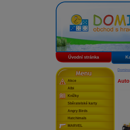
Domino - obchod s hračkam
Úvodní stránka
Ka
Menu
Domino
Auto
Akce
Albi
Knížky
Sběratelské karty
Angry Birds
Hatchimals
MARVEL