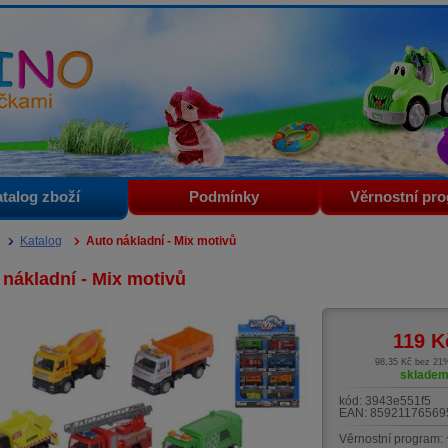
i
talog zboží
Podmínky
Věrnostní pr
Katalog
Auto nákladní - Mix motivů
 nákladní - Mix motivů
119
K
98,35 Kč bez 2
sklade
kód:
3943e551f5
EAN:
85921176569
Věrnostní program: