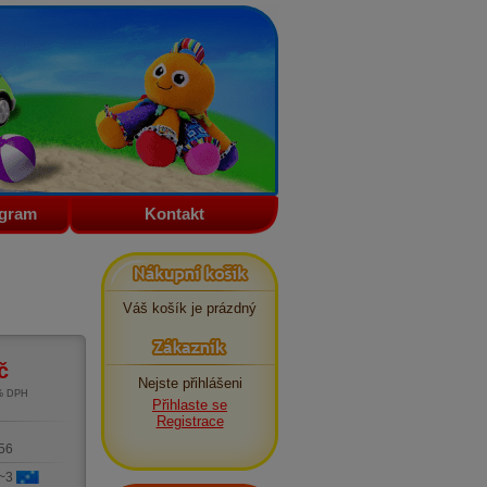
ogram
Kontakt
Nákupní košík
Váš košík je prázdný
Zákazník
č
Nejste přihlášeni
1% DPH
Přihlaste se
m
Registrace
56
 ~3