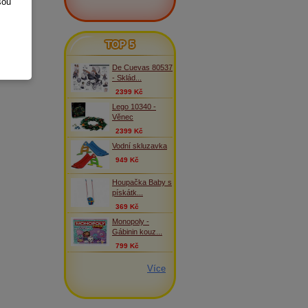
sou
TOP 5
De Cuevas 80537
- Sklád...
2399 Kč
Lego 10340 -
Věnec
2399 Kč
Vodní skluzavka
949 Kč
Houpačka Baby s
pískátk...
369 Kč
Monopoly -
Gábinin kouz...
799 Kč
Více