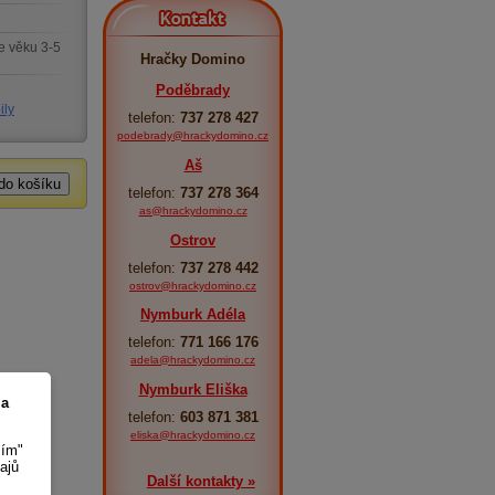
Kontakt
e věku 3-5
Hračky Domino
Poděbrady
ily
telefon:
737 278 427
podebrady@hrackydomino.cz
Aš
telefon:
737 278 364
as@hrackydomino.cz
Ostrov
telefon:
737 278 442
ostrov@hrackydomino.cz
Nymburk Adéla
telefon:
771 166 176
adela@hrackydomino.cz
Nymburk Eliška
 a
telefon:
603 871 381
eliska@hrackydomino.cz
sím"
ajů
Další kontakty »