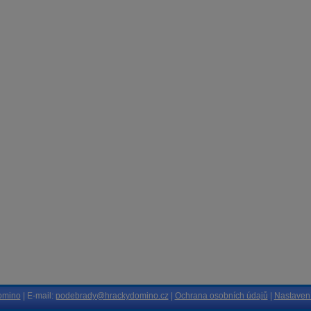
omino
| E-mail:
podebrady@hrackydomino.cz
|
Ochrana osobních údajů
|
Nastavení