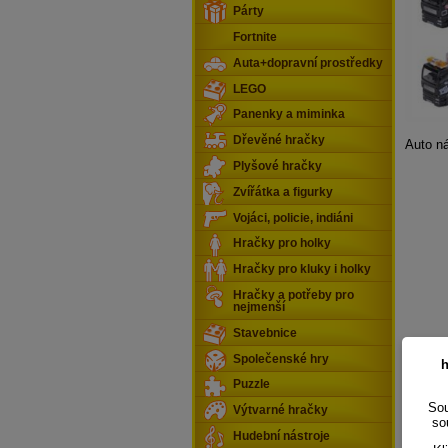
Párty
Fortnite
Auta+dopravní prostředky
LEGO
Panenky a miminka
Dřevěné hračky
Auto n
Plyšové hračky
Zvířátka a figurky
Vojáci, policie, indiáni
Hračky pro holky
Hračky pro kluky i holky
Hračky a potřeby pro
nejmenší
Stavebnice
Společenské hry
h
Puzzle
Sou
Výtvarné hračky
so
Hudební nástroje