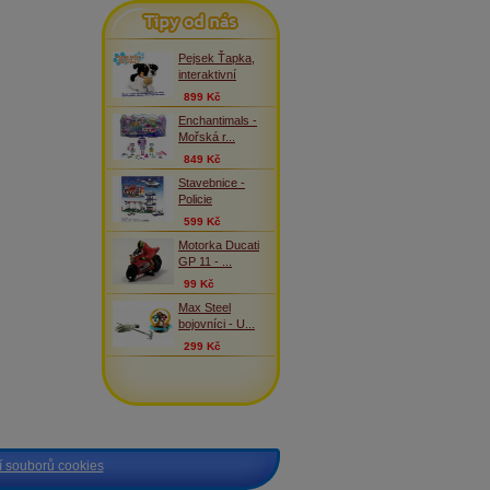
Tipy od nás
Pejsek Ťapka,
interaktivní
899 Kč
Enchantimals -
Mořská r...
849 Kč
Stavebnice -
Policie
599 Kč
Motorka Ducati
GP 11 - ...
99 Kč
Max Steel
bojovníci - U...
299 Kč
 souborů cookies