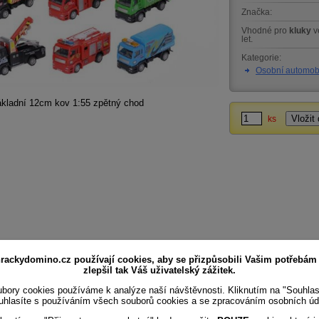
Značka:
Vhodné pro
kluky
v
let.
Kategorie:
Osobní automob
ákladní 12cm kov 1:55 zpětný chod
ks
rackydomino.cz používají cookies, aby se přizpůsobili Vašim potřebám
zlepšil tak Váš uživatelský zážitek.
bory cookies používáme k analýze naší návštěvnosti. Kliknutím na "Souhla
uhlasíte s používáním všech souborů cookies a se zpracováním osobních úd