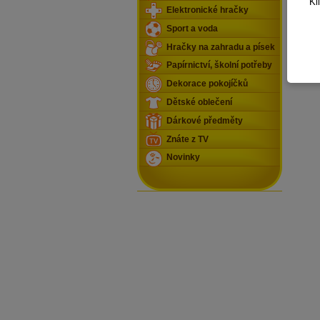
Kl
Elektronické hračky
Sport a voda
Hračky na zahradu a písek
Papírnictví, školní potřeby
Dekorace pokojíčků
Dětské oblečení
Dárkové předměty
Znáte z TV
Novinky