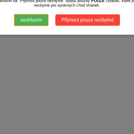
iknutím na "Přijmout pouze nezbytné" budou použity
POUZE
cookies, které j
nezbytné pro správných chod stránek.
souhlasím
Přijmout pouze nezbytné