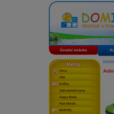
Domino - obchod s hračkam
Úvodní stránka
Ka
Menu
Domino
Auto
Akce
Albi
Knížky
Sběratelské karty
Angry Birds
Hatchimals
MARVEL