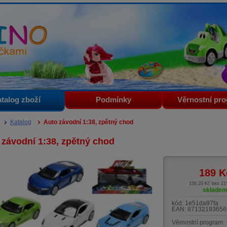
i
talog zboží
Podmínky
Věrnostní pr
Katalog
Auto závodní 1:38, zpětný chod
 závodní 1:38, zpětný chod
189
K
156,20 Kč bez 2
sklade
kód:
1e51da97fa
EAN:
87132193656
Věrnostní program: