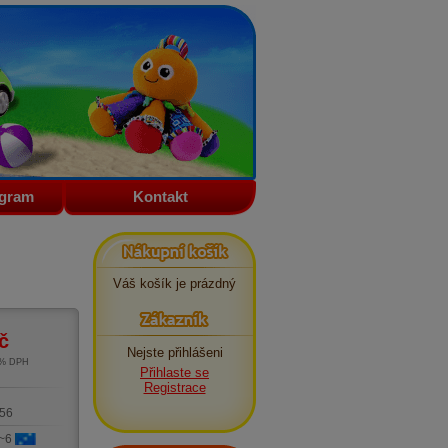
ogram
Kontakt
Nákupní košík
Váš košík je prázdný
Zákazník
č
Nejste přihlášeni
1% DPH
Přihlaste se
m
Registrace
56
 ~6