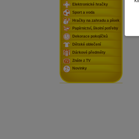
Kl
Elektronické hračky
Sport a voda
Hračky na zahradu a písek
Papírnictví, školní potřeby
Dekorace pokojíčků
Dětské oblečení
Dárkové předměty
Znáte z TV
Novinky