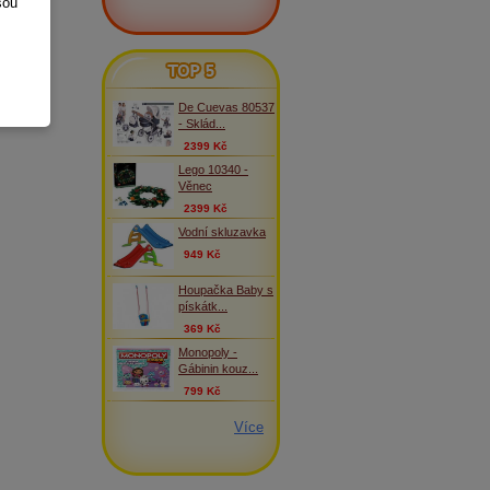
sou
TOP 5
De Cuevas 80537
- Sklád...
2399 Kč
Lego 10340 -
Věnec
2399 Kč
Vodní skluzavka
949 Kč
Houpačka Baby s
pískátk...
369 Kč
Monopoly -
Gábinin kouz...
799 Kč
Více