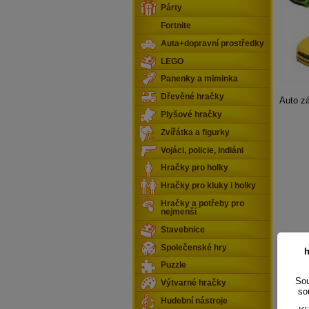
Párty
Fortnite
Auta+dopravní prostředky
LEGO
Panenky a miminka
Dřevěné hračky
Auto z
Plyšové hračky
Zvířátka a figurky
Vojáci, policie, indiáni
Hračky pro holky
Hračky pro kluky i holky
Hračky a potřeby pro
nejmenší
Stavebnice
Společenské hry
h
Puzzle
Sou
Výtvarné hračky
so
Hudební nástroje