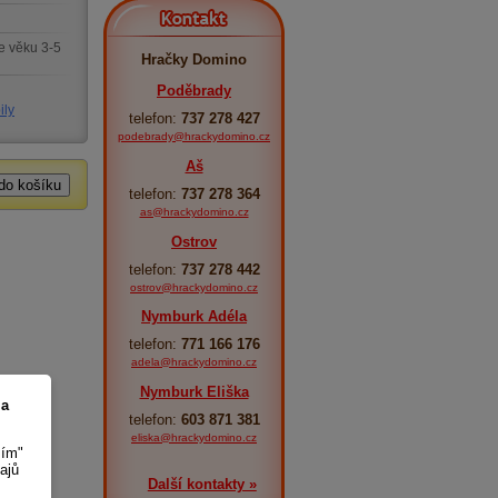
Kontakt
e věku 3-5
Hračky Domino
Poděbrady
ily
telefon:
737 278 427
podebrady@hrackydomino.cz
Aš
telefon:
737 278 364
as@hrackydomino.cz
Ostrov
telefon:
737 278 442
ostrov@hrackydomino.cz
Nymburk Adéla
telefon:
771 166 176
adela@hrackydomino.cz
Nymburk Eliška
 a
telefon:
603 871 381
eliska@hrackydomino.cz
sím"
ajů
Další kontakty »