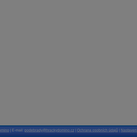
omino
| E-mail:
podebrady@hrackydomino.cz
|
Ochrana osobních údajů
|
Nastavení