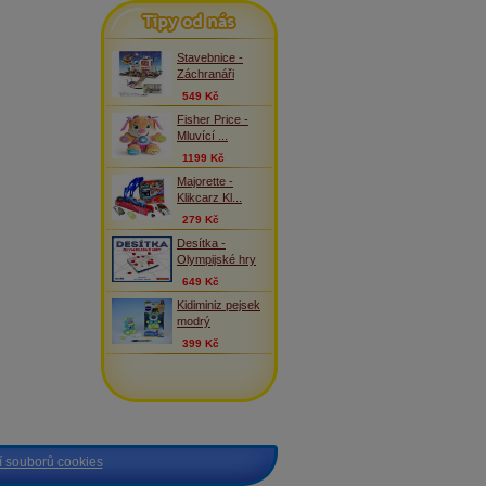
Tipy od nás
Stavebnice -
Záchranáři
549 Kč
Fisher Price -
Mluvící ...
1199 Kč
Majorette -
Klikcarz Kl...
279 Kč
Desítka -
Olympijské hry
649 Kč
Kidiminiz pejsek
modrý
399 Kč
 souborů cookies