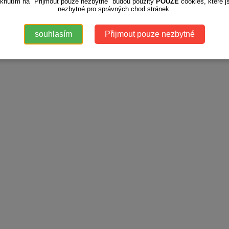
iknutím na "Přijmout pouze nezbytné" budou použity
POUZE
cookies, které j
nezbytné pro správných chod stránek.
souhlasím
Přijmout pouze nezbytné