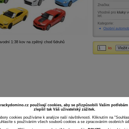
Značka:
Vhodné pro
kluky
v
let.
Kategorie:
Osobní automob
ávodní 1:38 kov na zpětný chod 6druhů
ks
rackydomino.cz používají cookies, aby se přizpůsobili Vašim potřebám
zlepšil tak Váš uživatelský zážitek.
bory cookies používáme k analýze naší návštěvnosti. Kliknutím na "Souhla
uhlasíte s používáním všech souborů cookies a se zpracováním osobních úd