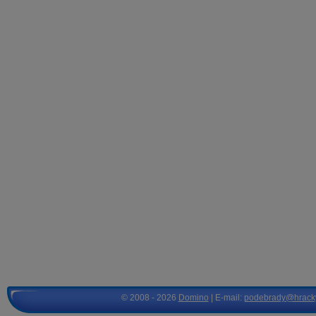
© 2008 - 2026
Domino
| E-mail:
podebrady@hrack