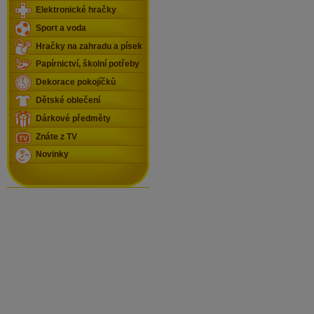
Elektronické hračky
Sport a voda
Hračky na zahradu a písek
Papírnictví, školní potřeby
Dekorace pokojíčků
Dětské oblečení
Dárkové předměty
Znáte z TV
Novinky