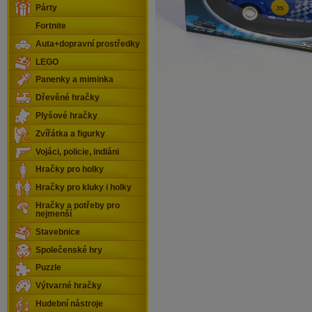
Párty
Fortnite
Auta+dopravní prostředky
LEGO
Panenky a miminka
Dřevěné hračky
Plyšové hračky
Zvířátka a figurky
Vojáci, policie, indiáni
Hračky pro holky
Hračky pro kluky i holky
Hračky a potřeby pro
nejmenší
Stavebnice
Společenské hry
Puzzle
Výtvarné hračky
Hudební nástroje