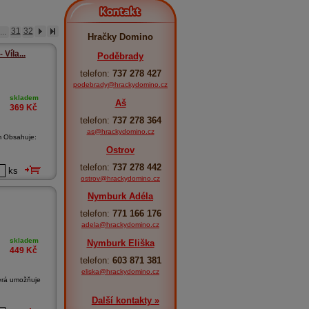
Kontakt
...
31
32
Hračky Domino
 Víla...
Poděbrady
telefon:
737 278 427
podebrady@hrackydomino.cz
skladem
Aš
369
Kč
telefon:
737 278 364
as@hrackydomino.cz
cm Obsahuje:
Ostrov
telefon:
737 278 442
ks
ostrov@hrackydomino.cz
Nymburk Adéla
telefon:
771 166 176
adela@hrackydomino.cz
skladem
Nymburk Eliška
449
Kč
telefon:
603 871 381
eliska@hrackydomino.cz
terá umožňuje
Další kontakty »