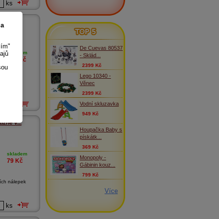
ks
 klasik
 a
TOP 5
sím"
De Cuevas 80537
ajů
skladem
- Sklád...
199
Kč
2399 Kč
sou
Lego 10340 -
Věnec
2399 Kč
Vodní skluzavka
ks
949 Kč
zné v...
Houpačka Baby s
pískátk...
369 Kč
skladem
Monopoly -
79
Kč
Gábinin kouz...
799 Kč
ích nálepek
Více
ks