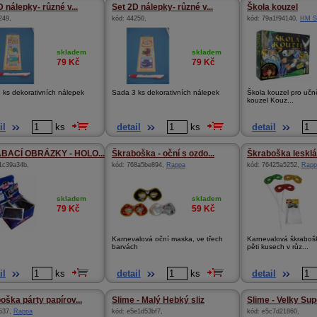
 nálepky- různé v...
Set 2D nálepky- různé v...
Škola kouzel
249
,
kód:
44250
,
kód:
79a1f94140
,
HM S
skladem
skladem
79
Kč
79
Kč
 ks dekorativních nálepek
Sada 3 ks dekorativních nálepek
Škola kouzel pro učně 
kouzel Kouz...
il
ks
detail
ks
detail
BACÍ OBRÁZKY - HOLO...
Škraboška - oční s ozdo...
Škraboška lesklá
1c39a34b
,
kód:
768a5be894
,
Rappa
kód:
76425a5252
,
Rapp
skladem
skladem
79
Kč
59
Kč
Karnevalová oční maska, ve třech
Karnevalová škraboš
barvách
pěti kusech v růz...
il
ks
detail
ks
detail
oška párty papírov...
Slime - Malý Hebký sliz
Slime - Velky Supe
537
,
Rappa
kód:
e5e1d53bf7
,
kód:
e5c7d21860
,