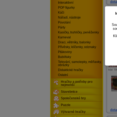
deta
Interaktivní
POP figurky
Sedát
Káči
h
kód:
52
Nářadí, nástroje
Povolání
Sou
Párty
so
Kasičky, truhličky, peněženky
Kl
Karneval
Draci, větrníky, balonky
Teddies
nafuko
Přívěsky, klíčenky, odznaky
Ptákoviny
deta
Bublifuky
Tetování, samolepky, měňavky,
obrázky
Sestav
Didaktické hračky
kód:
70
Ostatní
Hračky a potřeby pro
nejmenší
Stavebnice
Společenské hry
Puzzle
deta
Výtvarné hračky