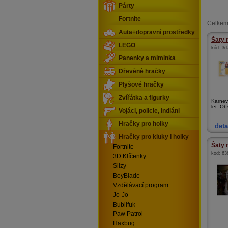
Párty
Fortnite
Celkem
Auta+dopravní prostředky
Šaty 
LEGO
kód:
3d
Panenky a miminka
Dřevěné hračky
Plyšové hračky
Zvířátka a figurky
Karnev
let. Ob
Vojáci, policie, indiáni
Hračky pro holky
deta
Hračky pro kluky i holky
Šaty 
Fortnite
kód:
63
3D Klíčenky
Slizy
BeyBlade
Vzdělávací program
Jo-Jo
Bublifuk
Paw Patrol
Haxbug