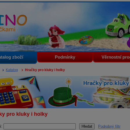
i
talog zboží
Podmínky
Věrnostní pr
Katalog
Hračky pro kluky i holky
ky pro kluky i holky
í:
Podrobný filtr