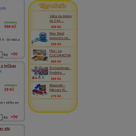
Tipy od nás
tudio
Váha na dopisy
do 2 kg ...
skladem
599
Kč
499 Kč
Max Steel
bojovníci-rot...
II - 50 triků a
299 Kč
Hra - La
ks
CUCURACHA
899 Kč
 s tyčkou
Enchantimals -
a
Rodinka ...
599 Kč
Majorette -
skladem
29
Kč
Klikcarz Kl...
279 Kč
ka v sáčku po
ks
r sliz