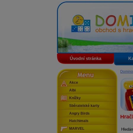
Domino - obchod s hračkam
Úvodní stránka
Ka
Menu
Domino
Akce
Albi
Knížky
Sběratelské karty
Angry Birds
Hrač
Hatchimals
MARVEL
Hledán