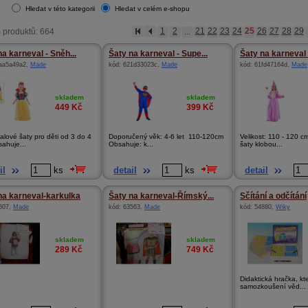
Hledat v této kategorii
Hledat v celém e-shopu
 produktů: 664
1
2
...
21
22
23
24
25
26
27
28
29
na karneval - Sněh...
Šaty na karneval - Supe...
Šaty na karneval -
aa5a49a2
,
Made
kód:
621d33023c
,
Made
kód:
61fd47164d
,
Made
skladem
skladem
449
Kč
399
Kč
alové šaty pro děti od 3 do 4
Doporučený věk: 4-6 let 110-120cm
Velikost: 110 - 120 
sahuje...
Obsahuje: k...
šaty klobou...
il
ks
detail
ks
detail
na karneval-karkulka
Šaty na karneval-Římský...
Sčítání a odčítání
607
,
Made
kód:
63563
,
Made
kód:
54880
,
Wiky
skladem
skladem
289
Kč
749
Kč
Didaktická hračka, k
samozkoušení věd...