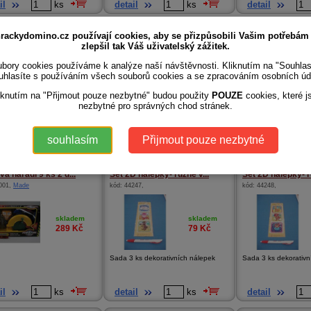
il
ks
detail
ks
detail
ko zvířátko
Sekačka na trávu 2001 a...
Sekačka na trávu
rackydomino.cz používají cookies, aby se přizpůsobili Vašim potřebám
8b89705d
,
kód:
1499
,
Směr
kód:
1497
,
Směr
zlepšil tak Váš uživatelský zážitek.
bory cookies používáme k analýze naší návštěvnosti. Kliknutím na "Souhla
uhlasíte s používáním všech souborů cookies a se zpracováním osobních úd
skladem
skladem
269
Kč
399
Kč
iknutím na "Přijmout pouze nezbytné" budou použity
POUZE
cookies, které j
nezbytné pro správných chod stránek.
 Teddies Křeslo zvířátko
vací 65x64x7...
souhlasím
Přijmout pouze nezbytné
il
ks
detail
ks
detail
a nářadí 9 ks 2 d...
Set 2D nálepky- různé v...
Set 2D nálepky- rů
001
,
Made
kód:
44247
,
kód:
44248
,
skladem
skladem
289
Kč
79
Kč
Sada 3 ks dekorativních nálepek
Sada 3 ks dekorativn
il
ks
detail
ks
detail