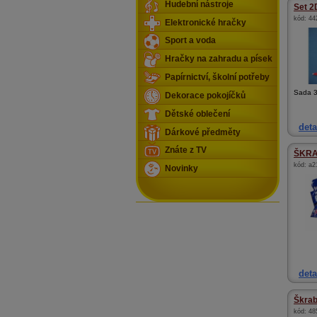
Hudební nástroje
Set 2D
kód:
44
Elektronické hračky
Sport a voda
Hračky na zahradu a písek
Papírnictví, školní potřeby
Sada 3
Dekorace pokojíčků
Dětské oblečení
deta
Dárkové předměty
Znáte z TV
ŠKRA
kód:
a2
Novinky
deta
Škrab
kód:
48