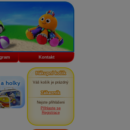
ogram
Kontakt
Nákupní košík
Váš košík je prázdný
Zákazník
Nejste přihlášeni
Přihlaste se
Registrace