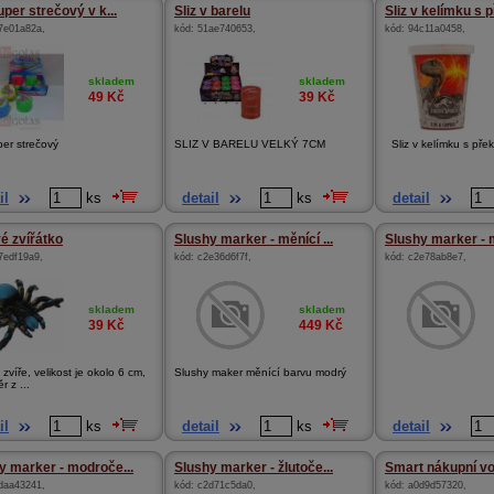
uper strečový v k...
Sliz v barelu
Sliz v kelímku s p
7e01a82a
,
kód:
51ae740653
,
kód:
94c11a0458
,
skladem
skladem
49
Kč
39
Kč
per strečový
SLIZ V BARELU VELKÝ 7CM
Sliz v kelímku s pře
il
ks
detail
ks
detail
vé zvířátko
Slushy marker - měnící ...
Slushy marker - m
7edf19a9
,
kód:
c2e36d6f7f
,
kód:
c2e78ab8e7
,
skladem
skladem
39
Kč
449
Kč
 zvíře, velikost je okolo 6 cm,
Slushy maker měnící barvu modrý
r z ...
il
ks
detail
ks
detail
y marker - modroče...
Slushy marker - žlutoče...
Smart nákupní voz
daa43241
,
kód:
c2d71c5da0
,
kód:
a0d9d57320
,