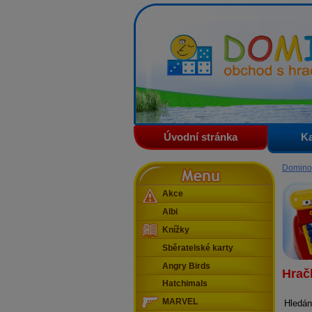
Domino - obchod s hračkam
Úvodní stránka
Ka
Menu
Domino
Akce
Albi
Knížky
Sběratelské karty
Angry Birds
Hrač
Hatchimals
MARVEL
Hledán