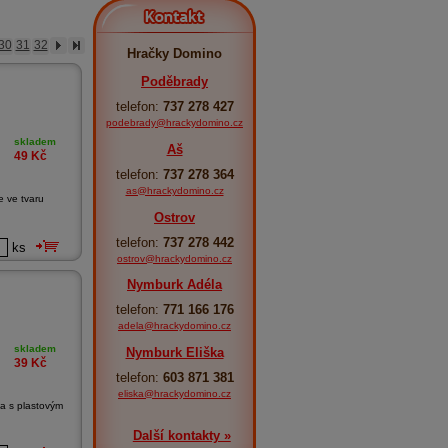
Kontakt
30
31
32
Hračky Domino
Poděbrady
telefon:
737 278 427
podebrady@hrackydomino.cz
skladem
Aš
49
Kč
telefon:
737 278 364
as@hrackydomino.cz
e ve tvaru
Ostrov
telefon:
737 278 442
ks
ostrov@hrackydomino.cz
Nymburk Adéla
telefon:
771 166 176
adela@hrackydomino.cz
skladem
Nymburk Eliška
39
Kč
telefon:
603 871 381
eliska@hrackydomino.cz
a s plastovým
Další kontakty »