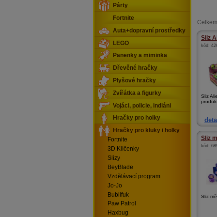
Párty
Fortnite
Celkem
Auta+dopravní prostředky
Sliz 
LEGO
kód:
42
Panenky a miminka
Dřevěné hračky
Plyšové hračky
Zvířátka a figurky
Sliz Al
produkt
Vojáci, policie, indiáni
Hračky pro holky
deta
Hračky pro kluky i holky
Sliz 
Fortnite
kód:
68
3D Klíčenky
Slizy
BeyBlade
Vzdělávací program
Jo-Jo
Bublifuk
Sliz mě
Paw Patrol
Haxbug