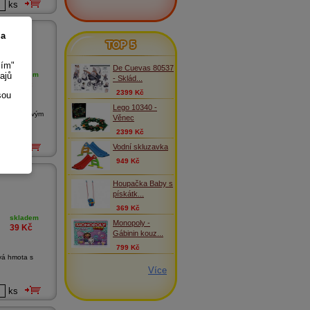
ks
 a
TOP 5
sím"
De Cuevas 80537
ajů
skladem
- Sklád...
39
Kč
2399 Kč
sou
Lego 10340 -
a s plastovým
Věnec
2399 Kč
Vodní skluzavka
ks
949 Kč
Houpačka Baby s
pískátk...
369 Kč
skladem
Monopoly -
39
Kč
Gábinin kouz...
799 Kč
vá hmota s
Více
ks