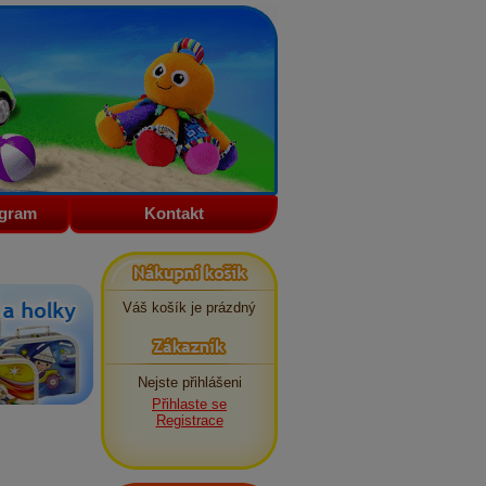
ogram
Kontakt
Nákupní košík
Váš košík je prázdný
Zákazník
Nejste přihlášeni
Přihlaste se
Registrace