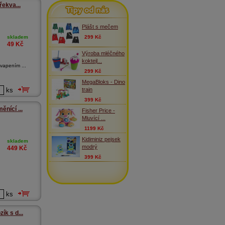
Tipy od nás
řekva...
Plášt s mečem
skladem
299 Kč
49
Kč
Výroba mléčného
koktejl...
kvapením ...
299 Kč
MegaBloks - Dino
train
ks
399 Kč
ěnící ...
Fisher Price -
Mluvící ...
1199 Kč
Kidiminiz pejsek
skladem
modrý
449
Kč
399 Kč
ks
ík s d...