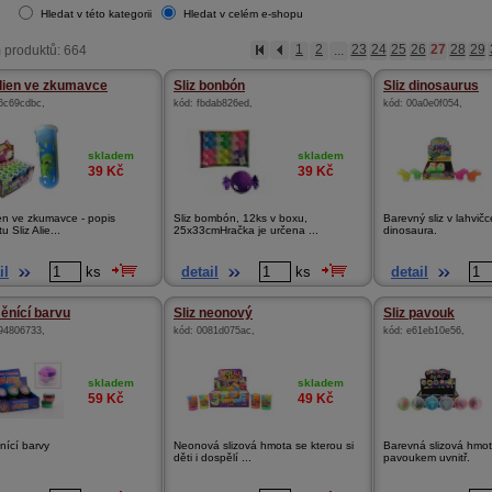
Hledat v této kategorii
Hledat v celém e-shopu
 produktů: 664
1
2
...
23
24
25
26
27
28
29
Alien ve zkumavce
Sliz bonbón
Sliz dinosaurus
6c69cdbc
,
kód:
fbdab826ed
,
kód:
00a0e0f054
,
skladem
skladem
39
Kč
39
Kč
ien ve zkumavce - popis
Sliz bombón, 12ks v boxu,
Barevný sliz v lahvičc
u Sliz Alie...
25x33cmHračka je určena ...
dinosaura.
il
ks
detail
ks
detail
měnící barvu
Sliz neonový
Sliz pavouk
94806733
,
kód:
0081d075ac
,
kód:
e61eb10e56
,
skladem
skladem
59
Kč
49
Kč
nící barvy
Neonová slizová hmota se kterou si
Barevná slizová hmot
děti i dospělí ...
pavoukem uvnitř.