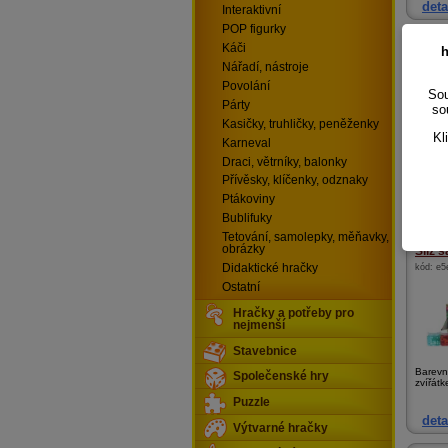
deta
Interaktivní
POP figurky
Sliz 
Káči
h
kód:
69
Nářadí, nástroje
Povolání
Sou
Párty
so
Kasičky, truhličky, peněženky
Kl
Karneval
Draci, větrníky, balonky
Sliz pe
Přívěsky, klíčenky, odznaky
Ptákoviny
deta
Bublifuky
Tetování, samolepky, měňavky,
obrázky
Sliz s
Didaktické hračky
kód:
e5
Ostatní
Hračky a potřeby pro
nejmenší
Stavebnice
Barevn
Společenské hry
zvířátk
Puzzle
deta
Výtvarné hračky