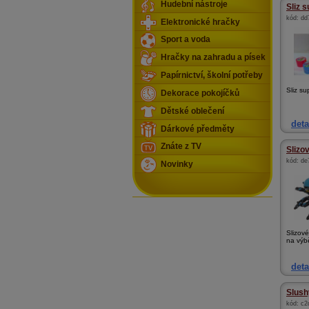
Hudební nástroje
Sliz s
kód:
dd
Elektronické hračky
Sport a voda
Hračky na zahradu a písek
Papírnictví, školní potřeby
Sliz su
Dekorace pokojíčků
Dětské oblečení
deta
Dárkové předměty
Znáte z TV
Slizo
kód:
de
Novinky
Slizové
na výbě
deta
Slush
kód:
c2