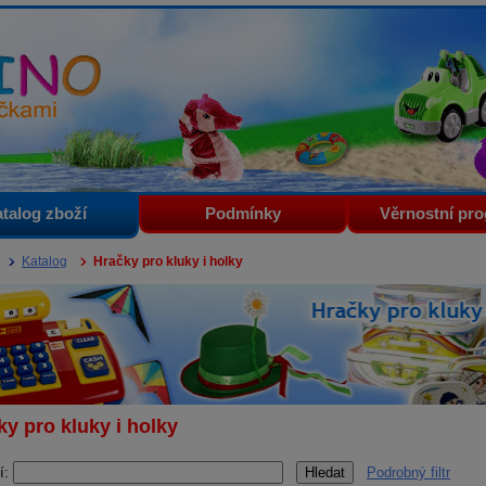
i
talog zboží
Podmínky
Věrnostní pr
Katalog
Hračky pro kluky i holky
ky pro kluky i holky
í:
Podrobný filtr