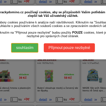
il
ks
detail
ks
detail
perleťový v sáčku
Sliz s broukem
Sliz s hadem
rackydomino.cz používají cookies, aby se přizpůsobili Vašim potřebám
a2fccde8
,
kód:
c7efcd17b2
,
kód:
6b03a77767
,
zlepšil tak Váš uživatelský zážitek.
bory cookies používáme k analýze naší návštěvnosti. Kliknutím na "Souhla
uhlasíte s používáním všech souborů cookies a se zpracováním osobních úd
skladem
skladem
69
Kč
39
Kč
iknutím na "Přijmout pouze nezbytné" budou použity
POUZE
cookies, které j
nezbytné pro správných chod stránek.
rleťový s jednorožcem
Slizová hmota s překvapením v
Barevná slizová hmot
podobě brouka.Rozměr...
hadem uvnitř.
souhlasím
Přijmout pouze nezbytné
il
ks
detail
ks
detail
afari
Sliz se třpytky
Sliz sníh
e99b919b
,
kód:
f9259a7b11
,
kód:
fc37ae85a2
,
skladem
skladem
39
Kč
59
Kč
á slizová hmota s plastovým
Balení obsahuje modrý a červený sliz
MADE Sliz sníh Slizo
em uvnitř.
se třpytky.
kterou tě čeká spo...
il
ks
detail
ks
detail