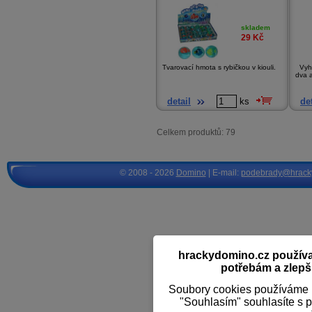
skladem
29
Kč
Tvarovací hmota s rybičkou v kiouli.
Vyhn
dva a
detail
ks
det
Celkem produktů: 79
© 2008 - 2026
Domino
| E-mail:
podebrady@hrack
hrackydomino.cz používaj
potřebám a zlepši
Soubory cookies používáme k
"Souhlasím" souhlasíte s 