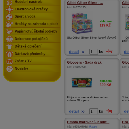
Hudební nástroje
Glibbi Glitter Slime - ...
Glib
kód:
8b275f225f
,
kód:
Elektronické hračky
Sport a voda
skladem
Hračky na zahradu a písek
119
Kč
Papírnictví, školní potřeby
Sliz Glibbi Glitter Slime fialový třpytivý
Glib
Dekorace pokojíčků
začít
Dětské oblečení
detail
ks
det
Dárkové předměty
Znáte z TV
Gloopers - Sada drak
Glo
kód:
cf54f525da
,
kód:
Novinky
skladem
399
Kč
Užijte si opravdu slizkou zábavu
Toto 
s tímto Gloopers ...
vcuc
detail
ks
det
Hmota tvarovací - Koule...
Hra 
kód:
e455a0798d
,
Rappa
kód: