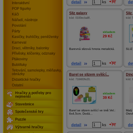
detail
ks
det
Interaktivní
POP figurky
Sliz galaxy
Sliz
Káči
kód:
0100ecba8f
,
kód:
Nářadí, nástroje
Povolání
Párty
skladem
29
Kč
Kasičky, truhličky, peněženky
Karneval
Draci, větrníky, balonky
Barevná slizová hmota metalická.
SLI
Přívěsky, klíčenky, odznaky
Ptákoviny
detail
ks
det
Bublifuky
Tetování, samolepky, měňavky,
obrázky
Barel se slizem svítící...
Din
Didaktické hračky
kód:
718483fe20
,
kód:
Ostatní
Hračky a potřeby pro
skladem
nejmenší
39
Kč
Stavebnice
Barel se slizem svítící ve tmě.Vel.:
Malý 
Společenské hry
6x4,5cm. Dodá...
Otevř
Puzzle
detail
ks
det
Výtvarné hračky