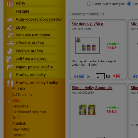
Párty
Hledat v této kategorii
Hle
Fortnite
Celkem produktů: 79
Auta+dopravní prostředky
Sliz duhový, 250 g
Sliz
LEGO
kód:
df8f1153df
,
kód:
Panenky a miminka
Dřevěné hračky
skladem
99
Kč
Plyšové hračky
Zvířátka a figurky
Duhový sliz ve třech barevných
variantách. Balení ...
Vojáci, policie, indiáni
Hračky pro holky
detail
ks
det
Hračky pro kluky i holky
Slime - Velky Super sliz
Slim
Fortnite
kód:
e5c7d21860
,
kód:
3D Klíčenky
Slizy
BeyBlade
skladem
69
Kč
Vzdělávací program
Jo-Jo
Bublifuk
SLI
Paw Patrol
Haxbug