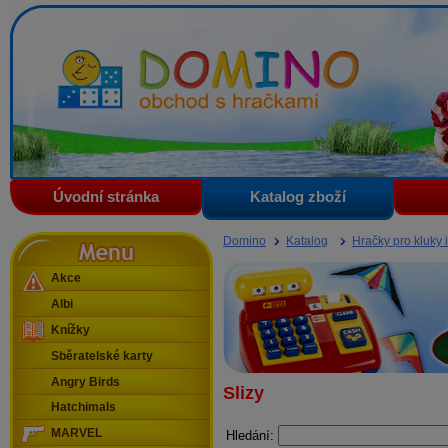
Domino - obchod s hračkami
Úvodní stránka
Katalog zboží
Menu
Domino
Katalog
Hračky pro kluky i
Akce
Albi
Knížky
Sběratelské karty
Angry Birds
Slizy
Hatchimals
MARVEL
Hledání: