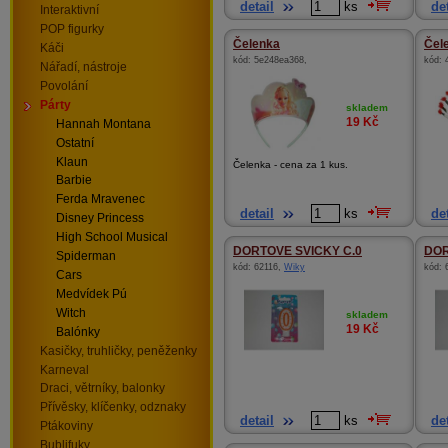
detail
ks
det
Interaktivní
POP figurky
Čelenka
Čel
Káči
kód:
5e248ea368
,
kód:
Nářadí, nástroje
Povolání
Párty
skladem
19
Kč
Hannah Montana
Ostatní
Klaun
Čelenka - cena za 1 kus.
Barbie
Ferda Mravenec
detail
ks
det
Disney Princess
High School Musical
DORTOVE SVICKY C.0
DOR
Spiderman
kód:
62116
,
Wiky
kód:
Cars
Medvídek Pú
Witch
skladem
19
Kč
Balónky
Kasičky, truhličky, peněženky
Karneval
Draci, větrníky, balonky
Přívěsky, klíčenky, odznaky
detail
ks
det
Ptákoviny
Bublifuky