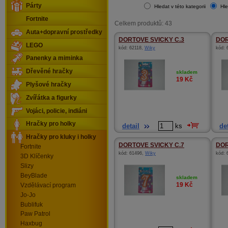
Párty
Hledat v této kategorii
Hle
Fortnite
Celkem produktů: 43
Auta+dopravní prostředky
DORTOVE SVICKY C.3
DOR
LEGO
kód:
62118
,
Wiky
kód:
Panenky a miminka
Dřevěné hračky
skladem
19
Kč
Plyšové hračky
Zvířátka a figurky
Vojáci, policie, indiáni
Hračky pro holky
detail
ks
det
Hračky pro kluky i holky
DORTOVE SVICKY C.7
DOR
Fortnite
kód:
61496
,
Wiky
kód:
3D Klíčenky
Slizy
BeyBlade
skladem
19
Kč
Vzdělávací program
Jo-Jo
Bublifuk
Paw Patrol
Haxbug