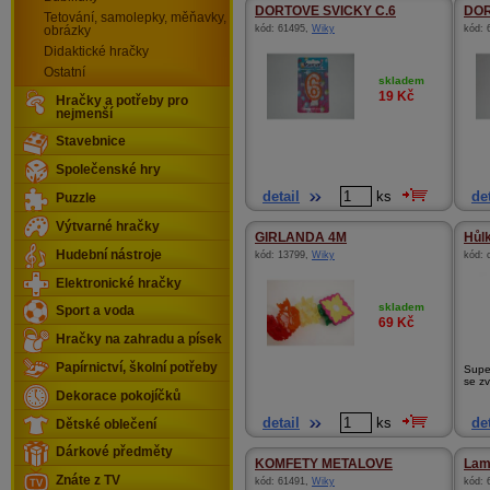
DORTOVE SVICKY C.6
DOR
Tetování, samolepky, měňavky,
kód:
61495
,
Wiky
kód:
obrázky
Didaktické hračky
Ostatní
skladem
19
Kč
Hračky a potřeby pro
nejmenší
Stavebnice
Společenské hry
detail
ks
det
Puzzle
Výtvarné hračky
GIRLANDA 4M
Hůlk
Hudební nástroje
kód:
13799
,
Wiky
kód:
Elektronické hračky
skladem
Sport a voda
69
Kč
Hračky na zahradu a písek
Papírnictví, školní potřeby
Super
se zv
Dekorace pokojíčků
detail
ks
det
Dětské oblečení
Dárkové předměty
KOMFETY METALOVE
Lam
Znáte z TV
kód:
61491
,
Wiky
kód: