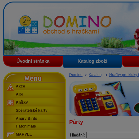
Domino - obchod s hračkami
Úvodní stránka
Katalog zboží
Menu
Domino
Katalog
Hračky pro kluky i
Akce
Albi
Knížky
Sběratelské karty
Angry Birds
Párty
Hatchimals
MARVEL
Hledání: