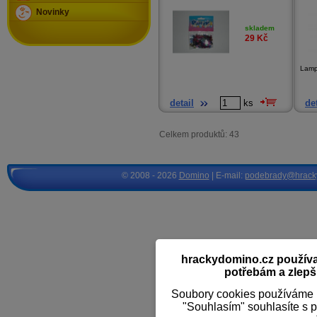
Novinky
skladem
29
Kč
Lamp
detail
ks
det
Celkem produktů: 43
© 2008 - 2026
Domino
| E-mail:
podebrady@hrack
hrackydomino.cz používaj
potřebám a zlepši
Soubory cookies používáme k
"Souhlasím" souhlasíte s 